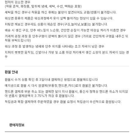
현저히 감소한 경우
(착용 흔적, 화장품, 탈취제 냄새, 세탁, 수선, 택훼손 포함)
세탁을 하신 경우나 착용을 하신 후에는 불량이 발견되어도 교환/반품이 불가합니다.
워싱면 종류의 제품은 워싱과정에서 옷이 살짝 돌아가는 현상이 있을 수 있습니다.
피팅만 해보신 경우라도 상품이 훼손된 경우(구김,늘어남,보풀)는 불가합니다.
배송 시 생긴 구김, 단추 바느질의 느슨함, 간단한 손질이 가능한 마감실 처리가 미흡한 경우
거래처 공정 과정 중 단추구멍이 완벽히 뚫리지 않은 경우 (가위로 간단하게 구멍을 내주신 뒤
착용 부탁드립니다)
워싱 과정 중 발생하는 냄새와 단추 위치를 나타내는 초크 자국이 남은 경우
지퍼의 뻣뻣한 움직임, 신발이나 가방 및 소품 마감 처리에서 생긴 소량의 본드 자국이 있는 경
우
환불 안내
환불시 수거 상품 확인 후 3일이내 결제하신 방법으로 환불해드립니다
예치금으로 환불 시 다시 원결제(무통장,핸드폰,카드)로의 환불은 불가합니다.
핸드폰 결제후 부분 취소 또는 결제한 달이 지나 환불시, 통신사 정책상 핸드폰 취소가 되지않
아 반품시 결제금액의 3.75%가 차감 후 환불됩니다.
적립금과 복합 결제하여 주문하였을 경우 환불 요청시 적립금이 우선적으로 환원됩니다.
판매자정보