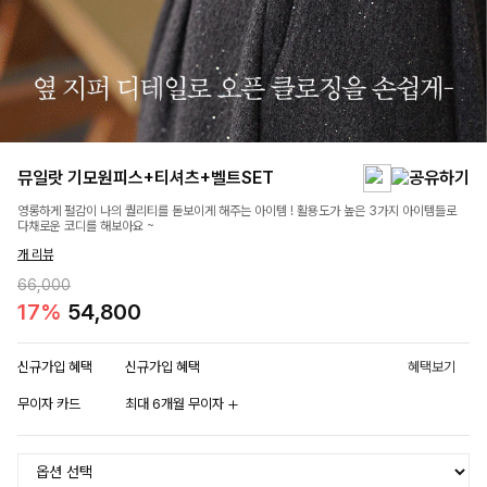
뮤일랏 기모원피스+티셔츠+벨트SET
영롱하게 펄감이 나의 퀄리티를 돋보이게 해주는 아이템 ! 활용도가 높은 3가지 아이템들로
다채로운 코디를 해보아요 ~
개 리뷰
66,000
17%
54,800
신규가입 혜택
신규가입 혜택
혜택보기
무이자 카드
최대 6개월 무이자