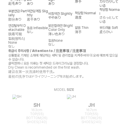
厚手
カサカサして
起毛あり
あり
あり
いる
적당함
Norma
부분안감
Part
약간당겨짐
Slig
적당함
Normal
비침약간
Slightly
l
ially
htly
適度
ややあり
さらっとして
部分あり
若干あり
いる
안감탈부착
D
밝은칼라만
Bright
얇음
Thin
부드러움
Soft
없음
Inflexible
etachable
Color Only
なし
薄手
柔らかい
脱着可能
薄い色あり
없음(원피스)
없음
None
None
なし
なし
취급시 주의사항 / Attention to / 注意事项 / 注意事項
상품별로 기재된 소재에 해당하는 세탁 및 관리법을 지켜주셔야 더 오래 예쁘게 입으실
수 있습니다.
클릭앤퍼니 모든 의류는 첫 세탁은 드라이크리닝을 권장합니다.
Dry Clean is recommended on the first wash.
建议在第一次洗涤时使用干洗。
最初の洗浄ではドライクリーニングをお勧めします。
MODEL
SIZE
SH
JH
163cm
167cm
TOP(55)
TOP(55)
BOTTOM(26)
BOTTOM(26)
SHOES(240)
SHOES(240)