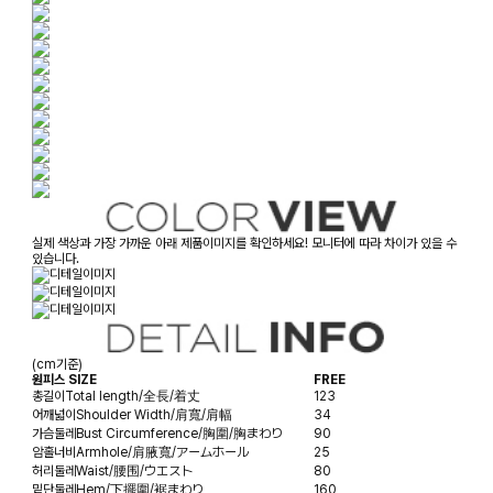
실제 색상과 가장 가까운 아래 제품이미지를 확인하세요! 모니터에 따라 차이가 있을 수
있습니다.
(cm기준)
원피스 SIZE
FREE
총길이
Total length/全長/着丈
123
어깨넓이
Shoulder Width/肩寬/肩幅
34
가슴둘레
Bust Circumference/胸圍/胸まわり
90
암홀너비
Armhole/肩腋寬/アームホール
25
허리둘레
Waist/腰围/ウエスト
80
밑단둘레
Hem/下擺圍/裾まわり
160