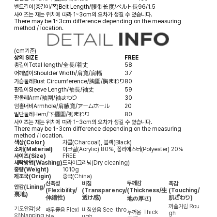
벨트길이(총길이/폭)
Belt Length/腰带长度/ベルト長
96/1.5
사이즈는 재는 위치에 따라 1~3cm의 오차가 생길 수 있습니다.
There may be 1~3cm difference depending on the measuring
method / location.
(cm기준)
상의 SIZE
FREE
총길이
Total length/全長/着丈
58
어깨넓이
Shoulder Width/肩寬/肩幅
37
가슴둘레
Bust Circumference/胸圍/胸まわり
80
팔길이
Sleeve Length/袖長/袖丈
59
팔둘레
Arm/袖圍/袖まわり
30
암홀너비
Armhole/肩腋寬/アームホール
20
밑단둘레
Hem/下擺圍/裾まわり
80
사이즈는 재는 위치에 따라 1~3cm의 오차가 생길 수 있습니다.
There may be 1~3cm difference depending on the measuring
method / location.
색상(Color)
챠콜(Charcoal), 블랙(Black)
소재(Material)
아크릴(Acrylic) 80%, 폴리에스터(Polyester) 20%
사이즈(Size)
FREE
세탁방법(Washing)
드라이크리닝(Dry cleaning)
중량(Weight)
1010g
제조국(Origin)
중국(China)
두께감
신축성
비침
촉감
안감
(Lining/
(Flexibility/
(Transparency/
(Thickness/生
(Touching/
裏地)
伸縮性)
透け感)
肌ざわり)
地の厚さ)
까슬거림
Rou
기모안감(상
매우좋음
Flexi
비침있음
See-thro
두꺼움
Thick
gh
의)
Napping
ble
ugh