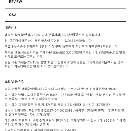
REVIEW
Q&A
배송안내
배송은 입금 확인 후 2~3일 이내(주말제외) CJ 대한통운으로 발송됩니다.
단, 주문량이 폭주하는 경우 배송이 지연될 수 있으니 양해바랍니다.
무료배송은 순수 결제금액 6만원 이상 구매시(할인 및 적립금 제외한 금액) 적용됩니다.
제주도 및 도서산간지역은 추가배송비(도선료) 3,000원이 부과됩니다. (무료배송,교환/반품
시에도 도선료는 고객님 부담)
모든 배송 과정은 CCTV로 촬영 후 출고 진행되고 있어 상품을 고의적으로 훼손하시는 경우
확인이 가능하며 교환/반품 처리 절대 불가합니다.
교환/반품 신청
교환/반품은 상품수령일부터 7일 이내 고객센터 또는 게시판으로 신청해주셔야 합니다.
회수 접수 방법 : CJ대한통운택배(1588-1255)ARS 연결 후 1번 ▷ 1번 ▷ 받으신 운송장 번
호 등록 ▷ 착불로 선택 ▷ 회수접수 완료
회수 접수 후 대한통운 담당 기사가 주말 제외 1-2일 이내에 회수지로 방문합니다.
배송비 입금계좌 : 국민은행 512637-01-001048 / 예금주 : (주)클릭앤퍼니 (입금자명 옆
에 휴대폰 뒷번호 4자리 기재 요청)
대량 구매 후 반품 시 반품 수거 비용이 1만원 이상 추가 부과될 수 있습니다. (30만원 이상 주
문건/상품 개수 70% 이상 반품 시)
상습적인 대량 반품 시 구매에 제한이 있을 수 있습니다.