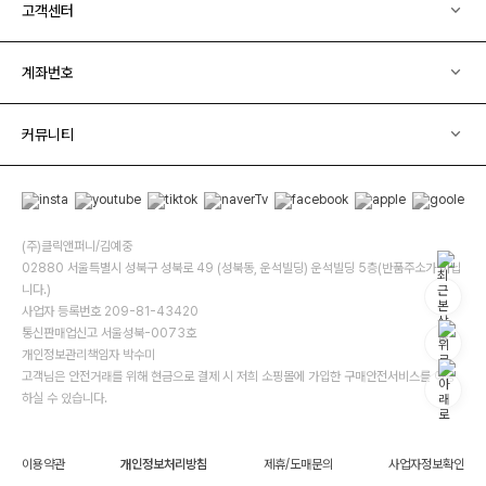
고객센터
계좌번호
커뮤니티
(주)클릭앤퍼니/김예중
02880 서울특별시 성북구 성북로 49 (성북동, 운석빌딩) 운석빌딩 5층(반품주소가 아닙
니다.)
사업자 등록번호 209-81-43420
통신판매업신고 서울성북-0073호
개인정보관리책임자 박수미
고객님은 안전거래를 위해 현금으로 결제 시 저희 소핑몰에 가입한 구매안전서비스를 이용
하실 수 있습니다.
이용약관
개인정보처리방침
제휴/도매문의
사업자정보확인