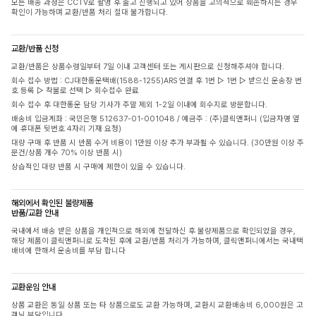
모든 배송 과정은 CCTV로 촬영 후 출고 진행되고 있어 상품을 고의적으로 훼손하시는 경우
확인이 가능하며 교환/반품 처리 절대 불가합니다.
교환/반품 신청
교환/반품은 상품수령일부터 7일 이내 고객센터 또는 게시판으로 신청해주셔야 합니다.
회수 접수 방법 : CJ대한통운택배(1588-1255)ARS 연결 후 1번 ▷ 1번 ▷ 받으신 운송장 번
호 등록 ▷ 착불로 선택 ▷ 회수접수 완료
회수 접수 후 대한통운 담당 기사가 주말 제외 1-2일 이내에 회수지로 방문합니다.
배송비 입금계좌 : 국민은행 512637-01-001048 / 예금주 : (주)클릭앤퍼니 (입금자명 옆
에 휴대폰 뒷번호 4자리 기재 요청)
대량 구매 후 반품 시 반품 수거 비용이 1만원 이상 추가 부과될 수 있습니다. (30만원 이상 주
문건/상품 개수 70% 이상 반품 시)
상습적인 대량 반품 시 구매에 제한이 있을 수 있습니다.
해외에서 확인된 불량제품
반품/교환 안내
국내에서 배송 받은 상품을 개인적으로 해외에 전달하신 후 불량제품으로 확인되었을 경우,
해당 제품이 클릭앤퍼니로 도착된 후에 교환/반품 처리가 가능하며, 클릭앤퍼니에서는 국내택
배비에 한해서 운송비를 부담 합니다
교환운임 안내
상품 교환은 동일 상품 또는 타 상품으로도 교환 가능하며, 교환시 교환배송비 6,000원은 고
객님 부담입니다.