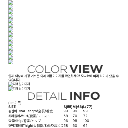
실제 색상과 가장 가까운 아래 제품이미지를 확인하세요! 모니터에 따라 차이가 있을 수
있습니다.
(cm기준)
SIZE
S(55)
M(66)
L(77)
총길이
Total Length/全長/着丈
99
99
99
허리둘레
Waist/腰圍/ウエスト
68
70
72
힙둘레
Hip/臀圍/ヒップ
96
98
100
허벅지둘레
Thigh/大腿圍/わたりまわり
58
60
62