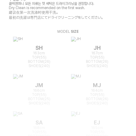
클릭앤퍼니 모든 의류는 첫 세탁은 드라이크리닝을 권장합니다.
Dry Clean is recommended on the first wash.
建议在第一次洗涤时使用干洗。
最初の洗濯は専門店にてドライクリーニングをしてください。
MODEL
SIZE
SH
JH
163cm
167cm
TOP(55)
TOP(55)
BOTTOM(26)
BOTTOM(26)
SHOES(240)
SHOES(240)
JM
MJ
166cm
164cm
TOP(55)
TOP(55)
BOTTOM(25)
BOTTOM(26)
SHOES(240)
SHOES(240)
SA
EJ
168cm
165cm
TOP(55)
TOP(55)