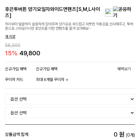
후끈투버튼 양기모일자와이드면팬츠[S,M,L사이
즈]
허리부터 발끝까지 슬림하게 잡아주며 양기모로 부드럽고 따뜻한 착용감을 선사해주고, 투버
튼으로 스타일리시한 포인트를 더한 면팬츠를 즐겨 입어봐요~
개 리뷰
58,500
15%
49,800
신규가입 혜택
신규가입 혜택
혜택보기
무이자 카드
최대 6개월 무이자
0
원
상품금액 합계
(
0
개)