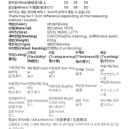
밑위길이
Rise/褲檔長/股上
29
29
29
밑단둘레
Hem/下擺圍/裾まわり
56
58
60
사이즈는 재는 위치에 따라 1~3cm의 오차가 생길 수 있습니다.
There may be 1~3cm difference depending on the measuring
method / location.
색상(Color)
아이보리(Ivory)
소재(Material)
면(Cotton) 100%
사이즈(Size)
S(55), M(66), L(77)
세탁방법(Washing)
드라이크리닝(Dry cleaning), 손세탁(Hand wash)
중량(Weight)
600g
제조국(Origin)
대한민국(Korea)
허리밴딩(Waist Banding)
전체밴딩 (Full Banding)
두께감
신축성
비침
촉감
안감
(Lining/
(Flexibility/
(Transparency/
(Thickness/生
(Touching/
裏地)
伸縮性)
透け感)
肌ざわり)
地の厚さ)
까슬거림
Rou
기모안감
Na
매우좋음
Flexib
비침있음
See-thro
두꺼움
Thick
gh
pping
le
ugh
厚手
カサカサして
起毛あり
あり
あり
いる
적당함
Norma
부분안감
Part
약간당겨짐
Slig
적당함
Normal
비침약간
Slightly
l
ially
htly
適度
ややあり
さらっとして
部分あり
若干あり
いる
안감탈부착
D
밝은칼라만
Bright
얇음
Thin
부드러움
Soft
없음
Inflexible
etachable
Color Only
なし
薄手
柔らかい
脱着可能
薄い色あり
없음
None
없음
None
なし
なし
취급시 주의사항 / Attention to / 注意事项 / 注意事項
상품별로 기재된 소재에 해당하는 세탁 및 관리법을 지켜주셔야 더 오래 예쁘게 입으실
수 있습니다.