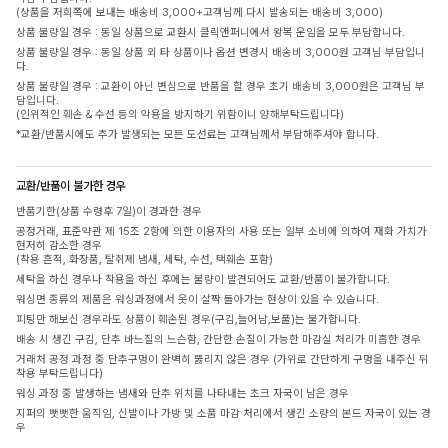
(상품을 저희쪽에 보내는 배송비 3,000+고객님께 다시 발송되는 배송비 3,000)
상품 불량일 경우 : 동일 상품으로 교환시 클릭앤퍼니에서 왕복 운임을 모두 부담합니다.
상품 불량일 경우 : 동일 상품 외 타 상품이나 옵션 변경시 배송비 3,000원 고객님 부담입니
다.
상품 불량일 경우 : 교환이 아닌 변심으로 반품을 할 경우 초기 배송비 3,000원은 고객님 부
담입니다.
(인위적인 훼손 & 수선 등의 악용을 방지하기 위함이니 양해부탁드립니다)
*교환/반품시에도 추가 발생되는 모든 도선료는 고객님께서 부담해주셔야 합니다.
교환/반품이 불가한 경우
반품기한(상품 수령후 7일)이 경과한 경우
공정거래, 표준약관 제 15조 2항에 의한 이용자의 사용 또는 일부 소비에 의하여 재화 가치가
현저히 감소한 경우
(착용 흔적, 화장품, 탈취제 냄새, 세탁, 수선, 택훼손 포함)
세탁을 하신 경우나 착용을 하신 후에는 불량이 발견되어도 교환/반품이 불가합니다.
워싱면 종류의 제품은 워싱과정에서 옷이 살짝 돌아가는 현상이 있을 수 있습니다.
피팅만 해보신 경우라도 상품이 훼손된 경우(구김,늘어남,보풀)는 불가합니다.
배송 시 생긴 구김, 단추 바느질의 느슨함, 간단한 손질이 가능한 마감실 처리가 미흡한 경우
거래처 공정 과정 중 단추구멍이 완벽히 뚫리지 않은 경우 (가위로 간단하게 구멍을 내주신 뒤
착용 부탁드립니다)
워싱 과정 중 발생하는 냄새와 단추 위치를 나타내는 초크 자국이 남은 경우
지퍼의 뻣뻣한 움직임, 신발이나 가방 및 소품 마감 처리에서 생긴 소량의 본드 자국이 있는 경
우