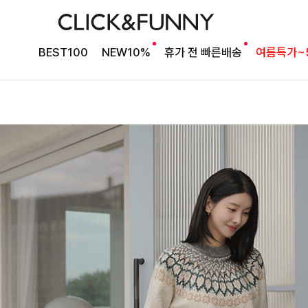
BEST100
NEW10%
휴가 전 빠른배송
여름특가~