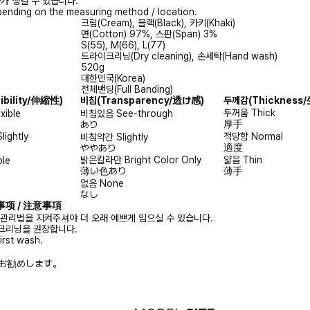
가 생길 수 있습니다.
ending on the measuring method / location.
크림(Cream), 블랙(Black), 카키(Khaki)
면(Cotton) 97%, 스판(Span) 3%
S(55), M(66), L(77)
드라이크리닝(Dry cleaning), 손세탁(Hand wash)
520g
대한민국(Korea)
전체밴딩(Full Banding)
xibility/伸縮性)
비침
(Transparency/透け感)
두께감
(Thicknes
두꺼움
Thick
exible
비침있음
See-through
厚手
あり
Slightly
적당함
Normal
비침약간
Slightly
適度
ややあり
밝은칼라만
Bright Color Only
얇음
Thin
ble
薄い色あり
薄手
없음
None
なし
注意事项 / 注意事項
 관리법을 지켜주셔야 더 오래 예쁘게 입으실 수 있습니다.
크리닝을 권장합니다.
irst wash.
お勧めします。