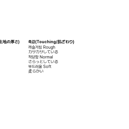
s/生地の厚さ)
촉감
(Touching/肌ざわり)
까슬거림
Rough
カサカサしている
적당함
Normal
さらっとしている
부드러움
Soft
柔らかい