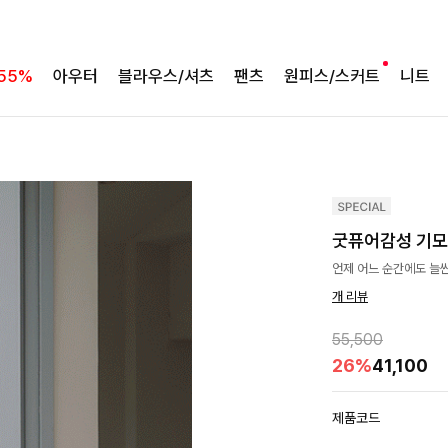
55%
아우터
블라우스/셔츠
팬츠
원피스/스커트
니트
굿퓨어감성 기모
언제 어느 순간에도 늘
개 리뷰
55,500
26%
41,100
제품코드