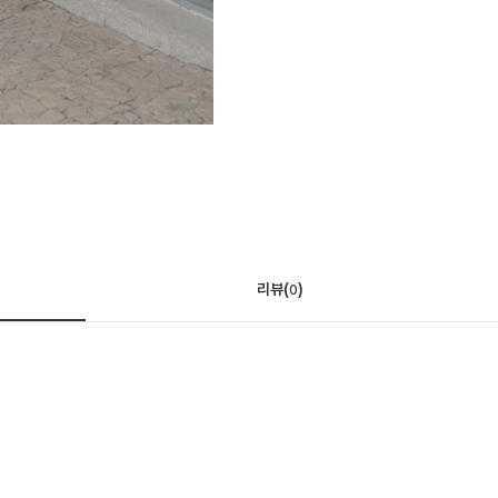
리뷰(
)
0