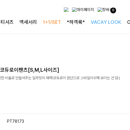
0
티셔츠
액세서리
1+1/SET
*하객룩*
VACAY LOOK
코듀로이팬츠[S,M,L사이즈]
씬한 비율로 만들어주는 일자핏의 매력!코듀로이 원단으로 스타일리쉬해 보이는 건 덤:)
PT78173