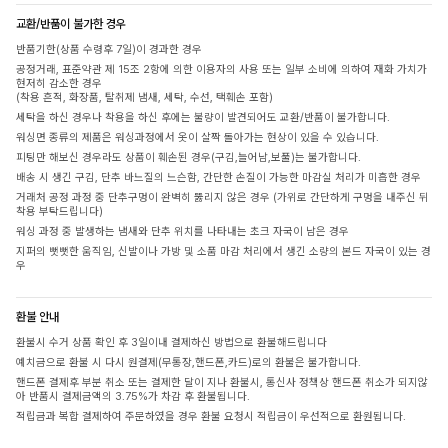
교환/반품이 불가한 경우
반품기한(상품 수령후 7일)이 경과한 경우
공정거래, 표준약관 제 15조 2항에 의한 이용자의 사용 또는 일부 소비에 의하여 재화 가치가
현저히 감소한 경우
(착용 흔적, 화장품, 탈취제 냄새, 세탁, 수선, 택훼손 포함)
세탁을 하신 경우나 착용을 하신 후에는 불량이 발견되어도 교환/반품이 불가합니다.
워싱면 종류의 제품은 워싱과정에서 옷이 살짝 돌아가는 현상이 있을 수 있습니다.
피팅만 해보신 경우라도 상품이 훼손된 경우(구김,늘어남,보풀)는 불가합니다.
배송 시 생긴 구김, 단추 바느질의 느슨함, 간단한 손질이 가능한 마감실 처리가 미흡한 경우
거래처 공정 과정 중 단추구멍이 완벽히 뚫리지 않은 경우 (가위로 간단하게 구멍을 내주신 뒤
착용 부탁드립니다)
워싱 과정 중 발생하는 냄새와 단추 위치를 나타내는 초크 자국이 남은 경우
지퍼의 뻣뻣한 움직임, 신발이나 가방 및 소품 마감 처리에서 생긴 소량의 본드 자국이 있는 경
우
환불 안내
환불시 수거 상품 확인 후 3일이내 결제하신 방법으로 환불해드립니다
예치금으로 환불 시 다시 원결제(무통장,핸드폰,카드)로의 환불은 불가합니다.
핸드폰 결제후 부분 취소 또는 결제한 달이 지나 환불시, 통신사 정책상 핸드폰 취소가 되지않
아 반품시 결제금액의 3.75%가 차감 후 환불됩니다.
적립금과 복합 결제하여 주문하였을 경우 환불 요청시 적립금이 우선적으로 환원됩니다.