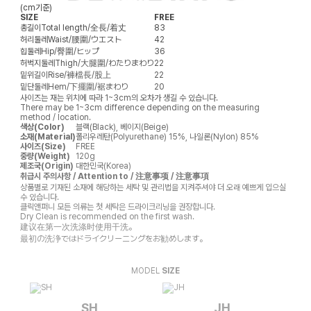
(cm기준)
SIZE
FREE
총길이
Total length/全長/着丈
83
허리둘레
Waist/腰圍/ウエスト
42
힙둘레
Hip/臀圍/ヒップ
36
허벅지둘레
Thigh/大腿圍/わたりまわり
22
밑위길이
Rise/褲檔長/股上
22
밑단둘레
Hem/下擺圍/裾まわり
20
사이즈는 재는 위치에 따라 1~3cm의 오차가 생길 수 있습니다.
There may be 1~3cm difference depending on the measuring
method / location.
색상(Color)
블랙(Black), 베이지(Beige)
소재(Material)
폴리우레탄(Polyurethane) 15%, 나일론(Nylon) 85%
사이즈(Size)
FREE
중량(Weight)
120g
제조국(Origin)
대한민국(Korea)
취급시 주의사항 / Attention to / 注意事项 / 注意事項
상품별로 기재된 소재에 해당하는 세탁 및 관리법을 지켜주셔야 더 오래 예쁘게 입으실
수 있습니다.
클릭앤퍼니 모든 의류는 첫 세탁은 드라이크리닝을 권장합니다.
Dry Clean is recommended on the first wash.
建议在第一次洗涤时使用干洗。
最初の洗浄ではドライクリーニングをお勧めします。
MODEL
SIZE
SH
JH