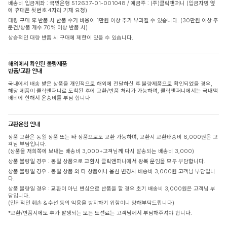
배송비 입금계좌 : 국민은행 512637-01-001048 / 예금주 : (주)클릭앤퍼니 (입금자명 옆
에 휴대폰 뒷번호 4자리 기재 요청)
대량 구매 후 반품 시 반품 수거 비용이 1만원 이상 추가 부과될 수 있습니다. (30만원 이상 주
문건/상품 개수 70% 이상 반품 시)
상습적인 대량 반품 시 구매에 제한이 있을 수 있습니다.
해외에서 확인된 불량제품
반품/교환 안내
국내에서 배송 받은 상품을 개인적으로 해외에 전달하신 후 불량제품으로 확인되었을 경우,
해당 제품이 클릭앤퍼니로 도착된 후에 교환/반품 처리가 가능하며, 클릭앤퍼니에서는 국내택
배비에 한해서 운송비를 부담 합니다
교환운임 안내
상품 교환은 동일 상품 또는 타 상품으로도 교환 가능하며, 교환시 교환배송비 6,000원은 고
객님 부담입니다.
(상품을 저희쪽에 보내는 배송비 3,000+고객님께 다시 발송되는 배송비 3,000)
상품 불량일 경우 : 동일 상품으로 교환시 클릭앤퍼니에서 왕복 운임을 모두 부담합니다.
상품 불량일 경우 : 동일 상품 외 타 상품이나 옵션 변경시 배송비 3,000원 고객님 부담입니
다.
상품 불량일 경우 : 교환이 아닌 변심으로 반품을 할 경우 초기 배송비 3,000원은 고객님 부
담입니다.
(인위적인 훼손 & 수선 등의 악용을 방지하기 위함이니 양해부탁드립니다)
*교환/반품시에도 추가 발생되는 모든 도선료는 고객님께서 부담해주셔야 합니다.