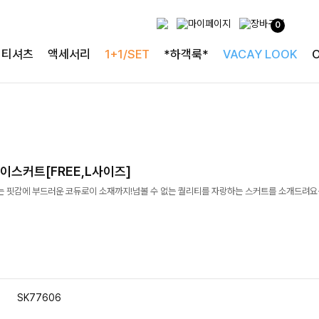
0
티셔츠
액세서리
1+1/SET
*하객룩*
VACAY LOOK
이스커트[FREE,L사이즈]
는 핏감에 부드러운 코듀로이 소재까지!넘볼 수 없는 퀄리티를 자랑하는 스커트를 소개드려요
SK77606