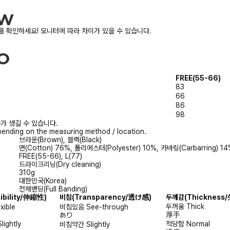
 확인하세요! 모니터에 따라 차이가 있을 수 있습니다.
FREE(55-66)
83
66
86
98
가 생길 수 있습니다.
ending on the measuring method / location.
브라운(Brown), 블랙(Black)
면(Cotton) 76%, 폴리에스터(Polyester) 10%, 카바링(Carbarring) 1
FREE(55-66), L(77)
드라이크리닝(Dry cleaning)
310g
대한민국(Korea)
전체밴딩(Full Banding)
xibility/伸縮性)
비침
(Transparency/透け感)
두께감
(Thicknes
두꺼움
Thick
exible
비침있음
See-through
厚手
あり
Slightly
적당함
Normal
비침약간
Slightly