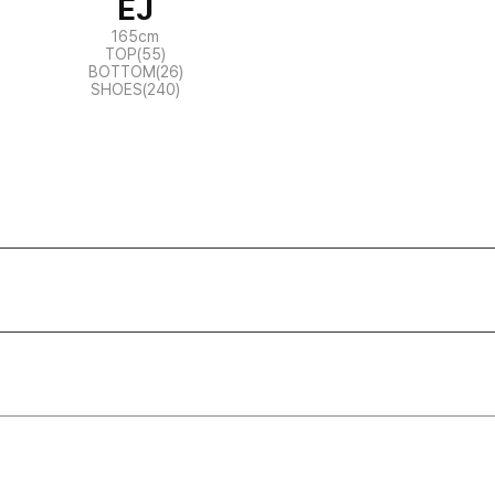
EJ
165cm
TOP(55)
BOTTOM(26)
SHOES(240)