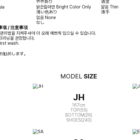
適度
ややあり
밝은칼라만
Bright Color Only
얇음
Thin
ble
薄い色あり
薄手
없음
None
なし
注意事项 / 注意事項
 관리법을 지켜주셔야 더 오래 예쁘게 입으실 수 있습니다.
크리닝을 권장합니다.
irst wash.
お勧めします。
MODEL
SIZE
JH
167cm
TOP(55)
BOTTOM(26)
SHOES(240)