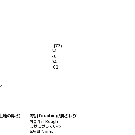
L(77)
84
70
94
102
4%
s/生地の厚さ)
촉감
(Touching/肌ざわり)
까슬거림
Rough
カサカサしている
적당함
Normal