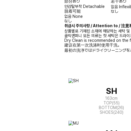
部分あり
若干あり
안감탈부착
Detachable
없음
Inflexi
脱着可能
なし
없음
None
なし
취급시 주의사항 / Attention to / 
상품별로 기재된 소재에 해당하는 세탁 및
클릭앤퍼니 모든 의류는 첫 세탁은 드라이
Dry Clean is recommended on the f
建议在第一次洗涤时使用干洗。
最初の洗浄ではドライクリーニングを
SH
163cm
TOP(55)
BOTTOM(26)
SHOES(240)