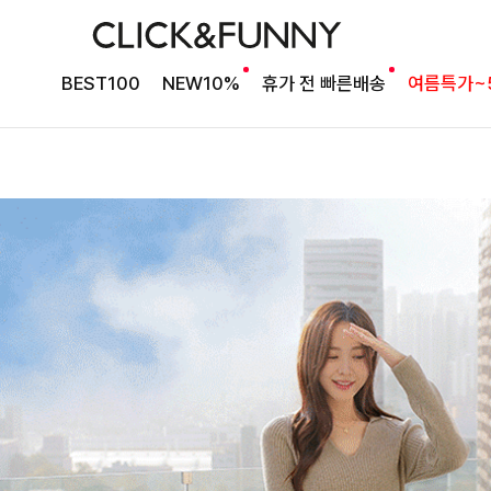
BEST100
NEW10%
휴가 전 빠른배송
여름특가~