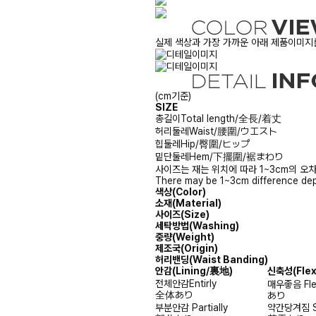
실제 색상과 가장 가까운 아래 제품이미지를
(cm기준)
SIZE
총길이
Total length/全長/着丈
허리둘레
Waist/腰圍/ウエスト
힙둘레
Hip/臀圍/ヒップ
밑단둘레
Hem/下擺圍/裾まわり
사이즈는 재는 위치에 따라 1~3cm의 오차
There may be 1~3cm difference dep
색상(Color)
소재(Material)
사이즈(Size)
세탁방법(Washing)
중량(Weight)
제조국(Origin)
허리밴딩(Waist Banding)
안감
(Lining/裏地)
신축성
(Fle
전체안감
Entirly
매우좋음
Fl
全体あり
あり
부분안감
Partially
약간당겨짐