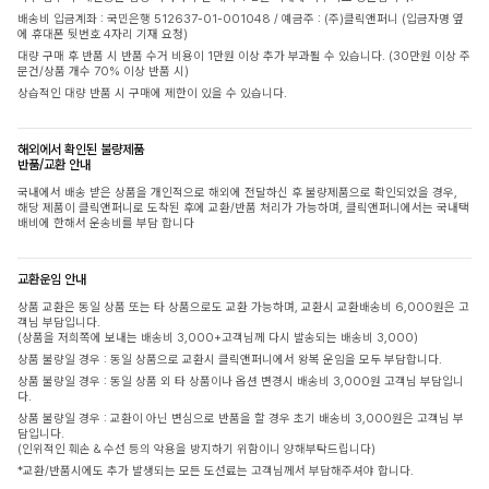
배송비 입금계좌 : 국민은행 512637-01-001048 / 예금주 : (주)클릭앤퍼니 (입금자명 옆
에 휴대폰 뒷번호 4자리 기재 요청)
대량 구매 후 반품 시 반품 수거 비용이 1만원 이상 추가 부과될 수 있습니다. (30만원 이상 주
문건/상품 개수 70% 이상 반품 시)
상습적인 대량 반품 시 구매에 제한이 있을 수 있습니다.
해외에서 확인된 불량제품
반품/교환 안내
국내에서 배송 받은 상품을 개인적으로 해외에 전달하신 후 불량제품으로 확인되었을 경우,
해당 제품이 클릭앤퍼니로 도착된 후에 교환/반품 처리가 가능하며, 클릭앤퍼니에서는 국내택
배비에 한해서 운송비를 부담 합니다
교환운임 안내
상품 교환은 동일 상품 또는 타 상품으로도 교환 가능하며, 교환시 교환배송비 6,000원은 고
객님 부담입니다.
(상품을 저희쪽에 보내는 배송비 3,000+고객님께 다시 발송되는 배송비 3,000)
상품 불량일 경우 : 동일 상품으로 교환시 클릭앤퍼니에서 왕복 운임을 모두 부담합니다.
상품 불량일 경우 : 동일 상품 외 타 상품이나 옵션 변경시 배송비 3,000원 고객님 부담입니
다.
상품 불량일 경우 : 교환이 아닌 변심으로 반품을 할 경우 초기 배송비 3,000원은 고객님 부
담입니다.
(인위적인 훼손 & 수선 등의 악용을 방지하기 위함이니 양해부탁드립니다)
*교환/반품시에도 추가 발생되는 모든 도선료는 고객님께서 부담해주셔야 합니다.