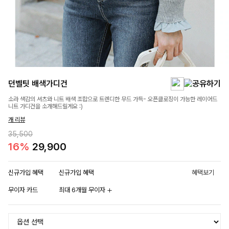
던벨팃 배색가디건
소라 색감의 셔츠와 니트 배색 조합으로 트렌디한 무드 가득- 오픈클로징이 가능한 레이어드
니트 가디건을 소개해드릴게요 :)
개 리뷰
35,500
16%
29,900
신규가입 혜택
신규가입 혜택
혜택보기
무이자 카드
최대 6개월 무이자