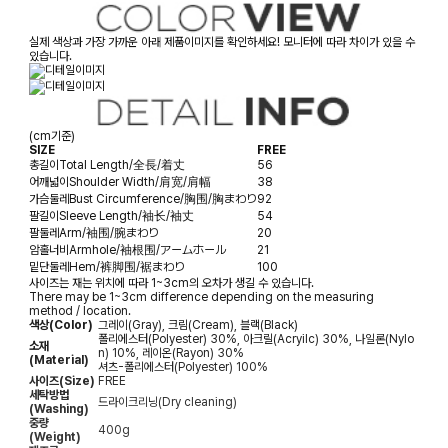
실제 색상과 가장 가까운 아래 제품이미지를 확인하세요! 모니터에 따라 차이가 있을 수
있습니다.
(cm기준)
SIZE
FREE
총길이
Total Length/全長/着丈
56
어깨넓이
Shoulder Width/肩宽/肩幅
38
가슴둘레
Bust Circumference/胸围/胸まわり
92
팔길이
Sleeve Length/袖长/袖丈
54
팔둘레
Arm/袖围/腕まわり
20
암홀너비
Armhole/袖根围/アームホール
21
밑단둘레
Hem/裤脚围/裾まわり
100
사이즈는 재는 위치에 따라 1~3cm의 오차가 생길 수 있습니다.
There may be 1~3cm difference depending on the measuring
method / location.
색상(Color)
그레이(Gray), 크림(Cream), 블랙(Black)
폴리에스터(Polyester) 30%, 아크릴(Acryilc) 30%, 나일론(Nylo
소재
n) 10%, 레이온(Rayon) 30%
(Material)
셔츠-폴리에스터(Polyester) 100%
사이즈(Size)
FREE
세탁방법
드라이크리닝(Dry cleaning)
(Washing)
중량
400g
(Weight)