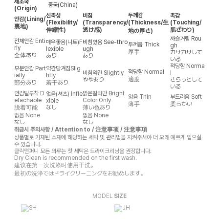
제조국
중국(China)
(Origin)
두께감
신축성
비침
촉감
안감
(Lining/
(Flexibility/
(Transparency/
(Thickness/生
(Touching/
裏地)
伸縮性)
透け感)
肌ざわり)
地の厚さ)
까슬거림
Rou
전체안감
Enti
매우좋음(니트)
F
비침있음
See-thro
두꺼움
Thick
gh
rly
lexible
ugh
厚手
カサカサして
全体あり
あり
あり
いる
적당함
Norma
부분안감
Part
약간당겨짐
Slig
적당함
Normal
비침약간
Slightly
l
ially
htly
適度
ややあり
さらっとして
部分あり
若干あり
いる
안감탈부착
D
밝은칼라만
Bright
없음(셔츠)
Infle
얇음
Thin
부드러움
Soft
etachable
Color Only
xible
薄手
柔らかい
脱着可能
なし
薄い色あり
없음
None
없음
None
なし
なし
취급시 주의사항 / Attention to / 注意事项 / 注意事項
상품별로 기재된 소재에 해당하는 세탁 및 관리법을 지켜주셔야 더 오래 예쁘게 입으실
수 있습니다.
클릭앤퍼니 모든 의류는 첫 세탁은 드라이크리닝을 권장합니다.
Dry Clean is recommended on the first wash.
建议在第一次洗涤时使用干洗。
最初の洗浄ではドライクリーニングをお勧めします。
MODEL
SIZE