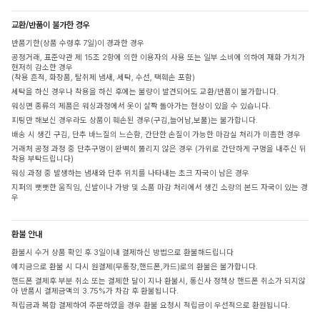
교환/반품이 불가한 경우
반품기한(상품 수령후 7일)이 경과한 경우
공정거래, 표준약관 제 15조 2항에 의한 이용자의 사용 또는 일부 소비에 의하여 재화 가치가
현저히 감소한 경우
(착용 흔적, 화장품, 탈취제 냄새, 세탁, 수선, 택훼손 포함)
세탁을 하신 경우나 착용을 하신 후에는 불량이 발견되어도 교환/반품이 불가합니다.
워싱면 종류의 제품은 워싱과정에서 옷이 살짝 돌아가는 현상이 있을 수 있습니다.
피팅만 해보신 경우라도 상품이 훼손된 경우(구김,늘어남,보풀)는 불가합니다.
배송 시 생긴 구김, 단추 바느질의 느슨함, 간단한 손질이 가능한 마감실 처리가 미흡한 경우
거래처 공정 과정 중 단추구멍이 완벽히 뚫리지 않은 경우 (가위로 간단하게 구멍을 내주신 뒤
착용 부탁드립니다)
워싱 과정 중 발생하는 냄새와 단추 위치를 나타내는 초크 자국이 남은 경우
지퍼의 뻣뻣한 움직임, 신발이나 가방 및 소품 마감 처리에서 생긴 소량의 본드 자국이 있는 경
우
환불 안내
환불시 수거 상품 확인 후 3일이내 결제하신 방법으로 환불해드립니다
예치금으로 환불 시 다시 원결제(무통장,핸드폰,카드)로의 환불은 불가합니다.
핸드폰 결제후 부분 취소 또는 결제한 달이 지나 환불시, 통신사 정책상 핸드폰 취소가 되지않
아 반품시 결제금액의 3.75%가 차감 후 환불됩니다.
적립금과 복합 결제하여 주문하였을 경우 환불 요청시 적립금이 우선적으로 환원됩니다.