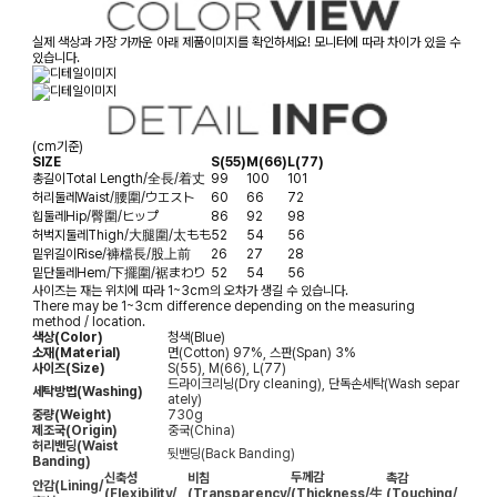
실제 색상과 가장 가까운 아래 제품이미지를 확인하세요! 모니터에 따라 차이가 있을 수
있습니다.
(cm기준)
SIZE
S(55)
M(66)
L(77)
총길이
Total Length/全長/着丈
99
100
101
허리둘레
Waist/腰圍/ウエスト
60
66
72
힙둘레
Hip/臀圍/ヒップ
86
92
98
허벅지둘레
Thigh/大腿圍/太もも
52
54
56
밑위길이
Rise/褲檔長/股上前
26
27
28
밑단둘레
Hem/下擺圍/裾まわり
52
54
56
사이즈는 재는 위치에 따라 1~3cm의 오차가 생길 수 있습니다.
There may be 1~3cm difference depending on the measuring
method / location.
색상(Color)
청색(Blue)
소재(Material)
면(Cotton) 97%, 스판(Span) 3%
사이즈(Size)
S(55), M(66), L(77)
드라이크리닝(Dry cleaning), 단독손세탁(Wash separ
세탁방법(Washing)
ately)
중량(Weight)
730g
제조국(Origin)
중국(China)
허리밴딩(Waist
뒷밴딩(Back Banding)
Banding)
두께감
신축성
비침
촉감
안감
(Lining/
(Flexibility/
(Transparency/
(Thickness/生
(Touching/