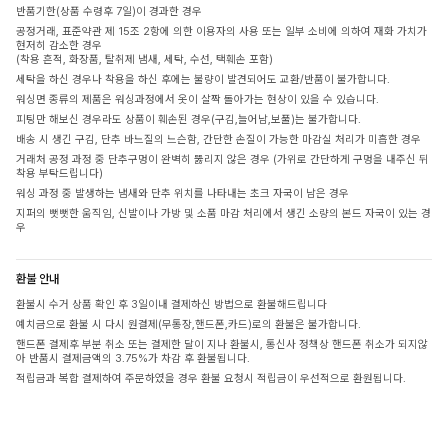
반품기한(상품 수령후 7일)이 경과한 경우
공정거래, 표준약관 제 15조 2항에 의한 이용자의 사용 또는 일부 소비에 의하여 재화 가치가
현저히 감소한 경우
(착용 흔적, 화장품, 탈취제 냄새, 세탁, 수선, 택훼손 포함)
세탁을 하신 경우나 착용을 하신 후에는 불량이 발견되어도 교환/반품이 불가합니다.
워싱면 종류의 제품은 워싱과정에서 옷이 살짝 돌아가는 현상이 있을 수 있습니다.
피팅만 해보신 경우라도 상품이 훼손된 경우(구김,늘어남,보풀)는 불가합니다.
배송 시 생긴 구김, 단추 바느질의 느슨함, 간단한 손질이 가능한 마감실 처리가 미흡한 경우
거래처 공정 과정 중 단추구멍이 완벽히 뚫리지 않은 경우 (가위로 간단하게 구멍을 내주신 뒤
착용 부탁드립니다)
워싱 과정 중 발생하는 냄새와 단추 위치를 나타내는 초크 자국이 남은 경우
지퍼의 뻣뻣한 움직임, 신발이나 가방 및 소품 마감 처리에서 생긴 소량의 본드 자국이 있는 경
우
환불 안내
환불시 수거 상품 확인 후 3일이내 결제하신 방법으로 환불해드립니다
예치금으로 환불 시 다시 원결제(무통장,핸드폰,카드)로의 환불은 불가합니다.
핸드폰 결제후 부분 취소 또는 결제한 달이 지나 환불시, 통신사 정책상 핸드폰 취소가 되지않
아 반품시 결제금액의 3.75%가 차감 후 환불됩니다.
적립금과 복합 결제하여 주문하였을 경우 환불 요청시 적립금이 우선적으로 환원됩니다.