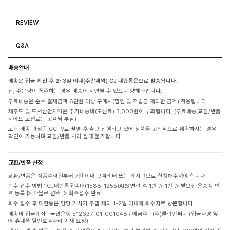
REVIEW
Q&A
배송안내
배송은 입금 확인 후 2~3일 이내(주말제외) CJ 대한통운으로 발송됩니다.
단, 주문량이 폭주하는 경우 배송이 지연될 수 있으니 양해바랍니다.
무료배송은 순수 결제금액 6만원 이상 구매시(할인 및 적립금 제외한 금액) 적용됩니다.
제주도 및 도서산간지역은 추가배송비(도선료) 3,000원이 부과됩니다. (무료배송,교환/반품
시에도 도선료는 고객님 부담)
모든 배송 과정은 CCTV로 촬영 후 출고 진행되고 있어 상품을 고의적으로 훼손하시는 경우
확인이 가능하며 교환/반품 처리 절대 불가합니다.
교환/반품 신청
교환/반품은 상품수령일부터 7일 이내 고객센터 또는 게시판으로 신청해주셔야 합니다.
회수 접수 방법 : CJ대한통운택배(1588-1255)ARS 연결 후 1번 ▷ 1번 ▷ 받으신 운송장 번
호 등록 ▷ 착불로 선택 ▷ 회수접수 완료
회수 접수 후 대한통운 담당 기사가 주말 제외 1-2일 이내에 회수지로 방문합니다.
배송비 입금계좌 : 국민은행 512637-01-001048 / 예금주 : (주)클릭앤퍼니 (입금자명 옆
에 휴대폰 뒷번호 4자리 기재 요청)