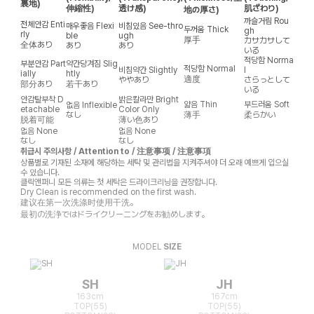
裏地)
伸縮性)
透け感)
肌ざわり)
地の厚さ)
까슬거림
Rou
전체안감
Enti
매우좋음
Flexi
비침있음
See-thro
두꺼움
Thick
gh
rly
ble
ugh
厚手
カサカサして
全体あり
あり
あり
いる
적당함
Norma
부분안감
Part
약간당겨짐
Slig
적당함
Normal
비침약간
Slightly
l
ially
htly
適度
ややあり
さらっとして
部分あり
若干あり
いる
안감탈부착
D
밝은칼라만
Bright
얇음
Thin
부드러움
Soft
없음
Inflexible
etachable
Color Only
なし
薄手
柔らかい
脱着可能
薄い色あり
없음
None
없음
None
なし
なし
취급시 주의사항 / Attention to / 注意事项 / 注意事項
상품별로 기재된 소재에 해당하는 세탁 및 관리법을 지켜주셔야 더 오래 예쁘게 입으실
수 있습니다.
클릭앤퍼니 모든 의류는 첫 세탁은 드라이크리닝을 권장합니다.
Dry Clean is recommended on the first wash.
建议在第一次洗涤时使用干洗。
最初の洗浄ではドライクリーニングをお勧めします。
MODEL
SIZE
SH
JH
163cm
167cm
TOP(55)
TOP(55)