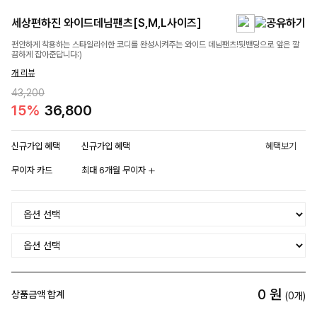
세상편하진 와이드데님팬츠[S,M,L사이즈]
편안하게 착용하는 스타일리쉬한 코디를 완성시켜주는 와이드 데님팬츠!뒷밴딩으로 앞은 깔
끔하게 잡아준답니다:)
개 리뷰
43,200
15%
36,800
신규가입 혜택
신규가입 혜택
혜택보기
무이자 카드
최대 6개월 무이자
0
원
상품금액 합계
(
0
개)