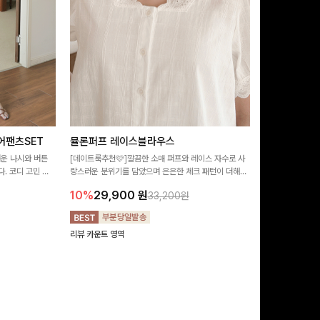
어팬츠SET
뮬론퍼프 레이스블라우스
필딩버튼 카
러운 나시와 버튼
[데이트룩추천🩷]깔끔한 소매 퍼프와 레이스 자수로 사
[SET PICK]
. 코디 고민 없
랑스러운 분위기를 담았으며 은은한 체크 패턴이 더해져
성된 활용도 높은 
러운 썸머룩 완성!
밋밋함 없이 여성스러움 가득 느껴지는 블라우스에요🤍
완성도 있는 스타
10%
29,900
원
10%
49,9
33,200원
기 좋아요 ✨
리뷰 카운트 영역
리뷰 카운트 영역