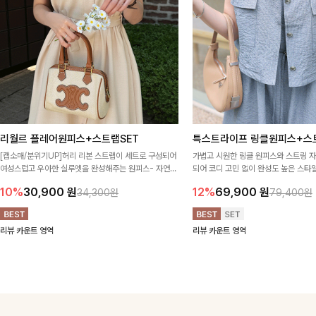
리월르 플레어원피스+스트랩SET
특스트라이프 링클원피스+스
[캡소매/분위기UP]허리 리본 스트랩이 세트로 구성되어
가볍고 시원한 링클 원피스와 스트링 
여성스럽고 우아한 실루엣을 완성해주는 원피스- 자연스
되어 코디 고민 없이 완성도 높은 스
럽게 퍼지는 플레어 라인과 깔끔한 핏이 어우러져 단정하
아이템 🤍 따로 또 같이 활용하기 좋아
10%
30,900
원
12%
69,900
원
34,300원
79,400원
면서도 여리한 무드로 입어져✨
링 디테일로 다양한 핏을 연출할 수 있
행룩까지 멋스럽게 즐기기 좋아요 ✨
리뷰 카운트 영역
리뷰 카운트 영역