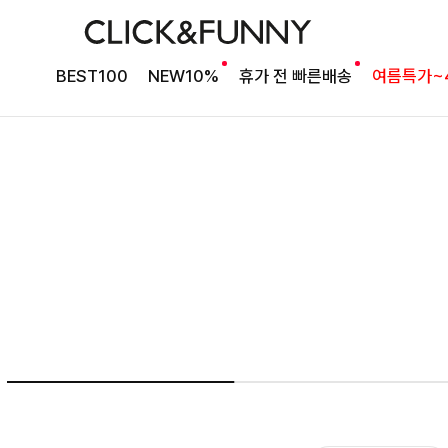
NO1. 썸머베스트
BEST100
NEW10%
휴가 전 빠른배송
여름특가~
두가지 컬러 데일리아이템
룬카일 스트라이프셔츠