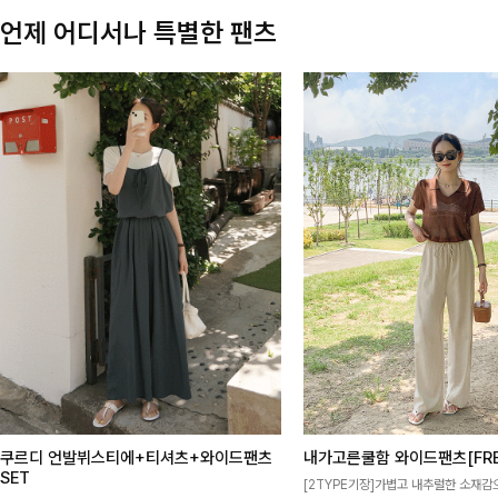
언제 어디서나 특별한 팬츠
쿠르디 언발뷔스티에+티셔츠+와이드팬츠
내가고른쿨함 와이드팬츠[FRE
SET
[2TYPE기장]가볍고 내추럴한 소재감