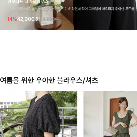
밍팃퍼프 타이블라우스
[고급스러움/하객룩추천💎]여성스러운 브이넥 라인과 타이 디테일이 어우러져 우아한 무드를 
라우스 🤍 여유로운 7부 소매로 편안하게 착용되며 데일리룩부터 출근룩, 하객룩까지 세련된
14%
42,900
원
49,800원
기 좋은 아이템이에요
여름을 위한 우아한 블라우스/셔츠