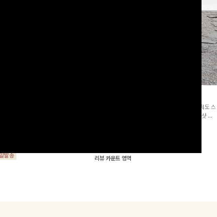
군살삭제]젤링클프리 카라원피
조단스트링 체크원피스
[고객요청재입고/2천장돌파💚]하나만 툭 착용해줘도 스
프리 원단으로 항상 깔끔하게 착용 가능
타일리시해 보이는 휘뚜루 마뚜루 아이템 ~ ! 인생샷 건
지는 넉넉한 핏으로 군살을 완벽히 커버
질 수 있는 세련된 무드의 체크 패턴이 들어간 원피스 : )
15%
29,900
원
35,100원
요🖤
00
원
34,000원
리뷰 카운트 영역