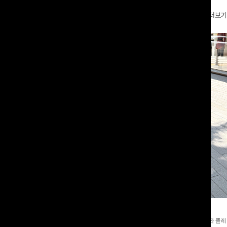
더보기
와이드팬츠[FREE,L사이즈]
테킷미 레터링티셔츠+반바지SET
8부기장]사이드 버튼 디테일이 은은한
[데일리부터 여행룩까지]감각적인 레터링 티셔츠와 플레