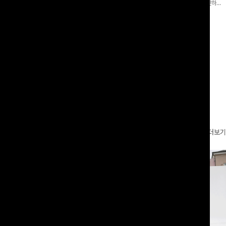
 와이드 팬츠입니다. 여유롭게 떨어지
어 핏 반바지가 함께 구성된 세트 아이템으로, 편안하면
볍게 바스락거리는 소재감으로 시원하고
서도 캐주얼한 꾸안꾸룩을 완성해드립니다 ✨🩵
00
원
18%
29,900
원
49,800원
36,400원
좋은 아이템-
리뷰 카운트 영역
더보기