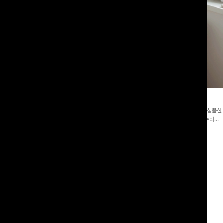
라블라우스+와이드팬츠SET
댕스트라이프 백버튼블라우스
버튼 카라 블라우스와 팬츠, 스트랩까지 구
[활용도좋은✨]은은한 스트라이프 패턴이 더해져 심플한
3종 세트 🤍 코디 걱정 없이 한 번에
코디에도 세련된 포인트를 더해드리며 깔끔한 스트라이
일링을 연출할 수 있어 데일리하게 즐기
프 디테일로 유행 없이 오래 함께하기 좋은 블라우스예요
00
원
12%
51,900
원
55,400원
58,900원
리뷰 카운트 영역