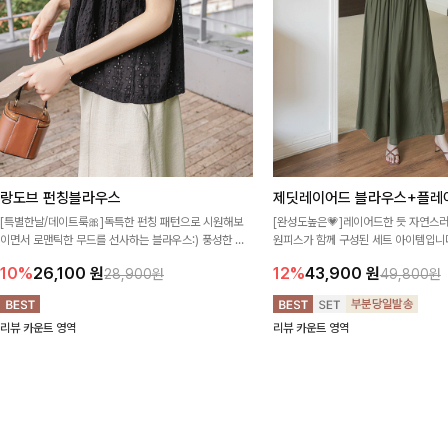
랑도브 펀칭블라우스
제딧레이어드 블라우스+플레
[특별한날/데이트룩🎀]독특한 펀칭 패턴으로 시원해보
[완성도높은💗]레이어드한 듯 자연스
이면서 로맨틱한 무드를 선사하는 블라우스:) 풍성한 퍼
원피스가 함께 구성된 세트 아이템입니다
프 소매와 밑단 셔링으로 스타일을 더했어요
이 한 벌만으로도 내추럴하면서 여성스
10%
26,100
원
12%
43,900
원
28,900원
49,800원
리뷰 카운트 영역
리뷰 카운트 영역