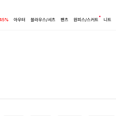
여름의 끝을 완성할
45%
아우터
블라우스/셔츠
팬츠
원피스/스커트
니트
감각적인 원피스
셀퍼프 셔링원피스