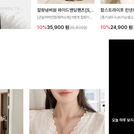
완성해주는 7부 블
찰랑넘버원 와이드밴딩팬츠[S,M,L사이즈]
함스트라이프 린넨
 스타일링을 연출하
[군살커버만점/썸머소재]가볍게 찰랑이는
[통기성우수🧊/리오셀소
원단과 여유로운 와이드 핏으로 하루 종일
트라이프 패턴으로 캐주
10%
35,900
원
10%
24,900
원
39,800원
편안하게 착용하실 수 있는 팬츠입니다 🖤
무드 살려주는 니트 가디건
✨ 허리 전체 밴딩과 스트링 디테일로 안정
에 슬림하게 떨어지는 핏
감 있는 착용감을 더해드려요!
도 여리하고 세련되게 입
오늘 하루 보지