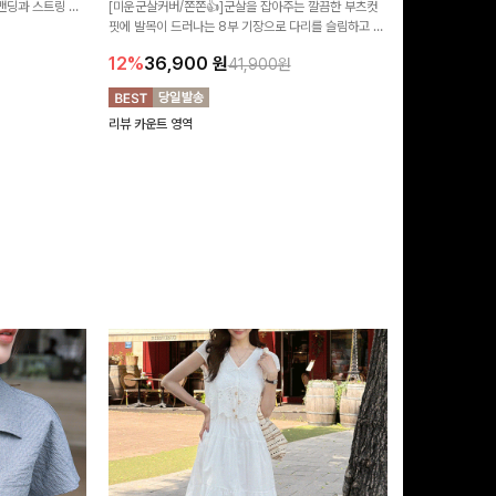
 밴딩과 스트링 디
[미운군살커버/쫀쫀👍]군살을 잡아주는 깔끔한 부츠컷
포인트가 되어주는
유롭게 떨어지는 와
핏에 발목이 드러나는 8부 기장으로 다리를 슬림하고 길
는 실루엣과 가
14%
42,9
니다:)
어보이게 만들어주며 생지 소재로 멋을 더한 데님팬츠에
편안하게 즐기기 
12%
36,900
원
41,900원
요~!
리뷰 카운트 영역
리뷰 카운트 영역