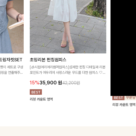
트링자켓SET
초밍리본 펀칭원피스
[주문폭주/
스
자켓이 세트로 구성
[🧊시원여리여리썸머원피스]섬세한 펀칭 디테일과 리본
타일링을 연출해주는
포인트가 어우러져 사랑스러운 무드를 더한 원피스 🤍
구김이 적은 링클
 실용적이며, 스트
여리하게 퍼지는 실루엣으로 로맨틱하고 여성스럽게 연
하며 일자로 떨어
15%
35,900
원
42,200원
어 데일리부터 여
출돼요 ✨
해주는 원피스에
18%
27,9
리뷰 카운트 영역
리뷰 카운트 영역