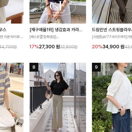
우스
[재구매율1위] 냉감효과 카라니트
드람린넨 스트링블라우
한 리본 타이와 자
[베스트🏆접촉냉감]
[시원함🧊/77사이즈까지]가
디테일이 여성스러운
여름에도 무더위 걱정할 필요가 없어요!얇
한 텍스처가 돋보이는 블라우스
17%
27,300
원
20%
34,900
원
44,700원
32,800원
43
스 🤎 하늘하늘
고 가벼운 소재감으로 여름에도 시원하게
없는 슬릿 카라 디자인이 얼굴
떨어지는 실루엣으로
즐기실 수 있는 니트랍니다
원하게 연출해드립니다 🤍🌿
 세련되게 즐기기