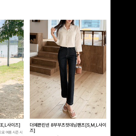
E,L사이즈]
더예쁜린넨 8부부츠컷데님팬츠[S,M,L사이
쿨링버튼 8부
즈]
으로 여름 시즌 시
[바스락소재💙/