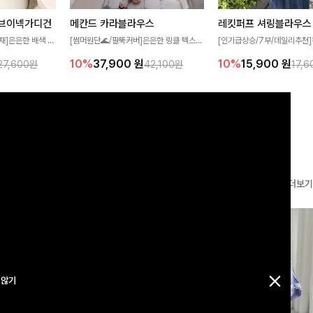
브이넥가디건
메칸드 카라블라우스
레킷퍼프 셔링블라우스
재]은은한 배색 스
[썸머원단🌊/팔뚝커버]은은한 링클 텍스처
[인기급상승/7부/데일리추천]
얼하면서도 산뜻한
와 여유로운 실루엣이 만나 내추럴하면서도
이 더해져 사랑스럽고 풍성한 
10%
37,900
원
10%
15,900
원
27,600원
42,100원
17,
 💛 브이넥 라인
세련된 무드를 연출해주는 블라우스- 데일
성해주는 블라우스 🤍 가볍게
 더해져 단독으로
리룩부터 출근룩까지 다양하게 활용하기 좋
로 체형을 자연스럽게 커버해
어져요-
은 베이직한 디자인!
게 즐기기 좋아요 ✨
더보기
 않기