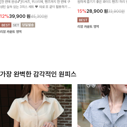
[한 번에 완성💕]티셔츠, 뷔스티에, 팬츠까지 한 번에 구
원하게 즐기기 좋은 와이드 팬츠! 허리
성된 실속 있는 3피스 세트 🖤 따로 또 같이 활용하기 좋
테일로 편안한 착용감을 더했으며, 여
15%
28,900
원
33,900원
아 코디 걱정 없이 데일리하게 즐기기 좋아요 ✨
이드핏이 군살을 자연스럽게 커버해준답
12%
39,900
원
45,300원
리뷰 카운트 영역
리뷰 카운트 영역
가장 완벽한 감각적인 원피스