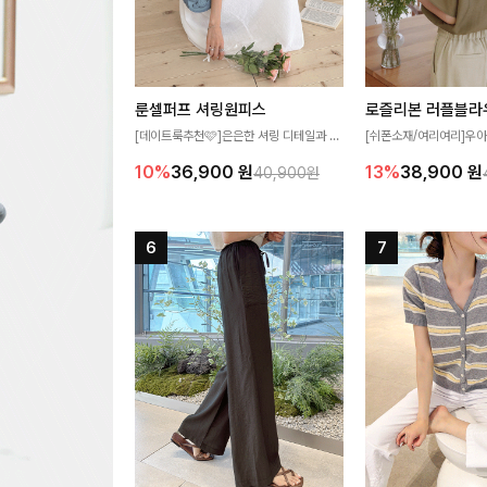
룬셀퍼프 셔링원피스
로즐리본 러플블라
[데이트룩추천🩷]은은한 셔링 디테일과 퍼
[쉬폰소재/여리여리]우아
프 소매가 어우러져 사랑스러운 무드를 완
연스럽게 흐르는 러플 
10%
36,900
원
13%
38,900
원
40,900원
성해주는 원피스🤍 허리 스모크 밴딩이 슬
분위기를 더해주는 블라우
림한 실루엣을 연출해주며, 자연스럽게 퍼
한 소재감과 여유롭게 
지는 플레어 라인으로 여성스럽고 편안하게
얼굴까지 화사해 보이며
즐기기 좋아요
좋아요