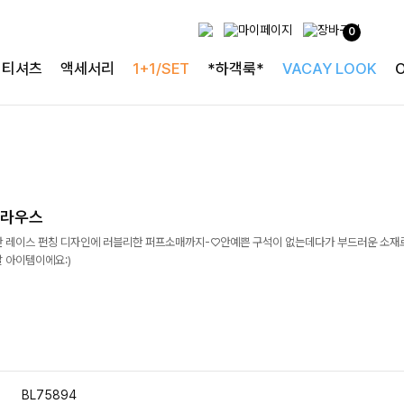
0
티셔츠
액세서리
1+1/SET
*하객룩*
VACAY LOOK
블라우스
 레이스 펀칭 디자인에 러블리한 퍼프소매까지-♡안예쁜 구석이 없는데다가 부드러운 소재로
 아이템이에요:)
BL75894