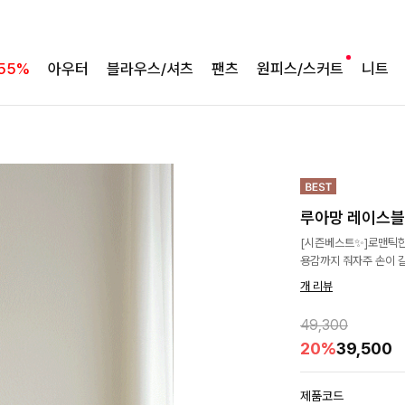
55%
아우터
블라우스/셔츠
팬츠
원피스/스커트
니트
루아망 레이스
[시즌베스트✨]로맨틱한
용감까지 줘자주 손이 갈
개 리뷰
49,300
20%
39,500
제품코드