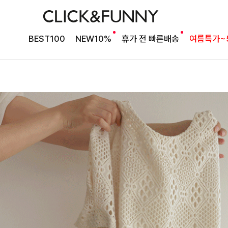
BEST100
NEW10%
휴가 전 빠른배송
여름특가~