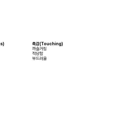
s)
촉감
(Touching)
까슬거림
적당함
부드러움