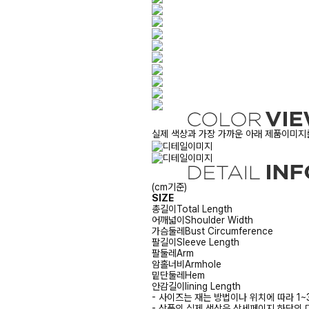
실제 색상과 가장 가까운 아래 제품이미지를
(cm기준)
SIZE
총길이
Total Length
어깨넓이
Shoulder Width
가슴둘레
Bust Circumference
팔길이
Sleeve Length
팔둘레
Arm
암홀너비
Armhole
밑단둘레
Hem
안감길이
lining Length
- 사이즈는 재는 방법이나 위치에 따라 1~
- 상품의 실제 색상은 상세페이지 하단의 