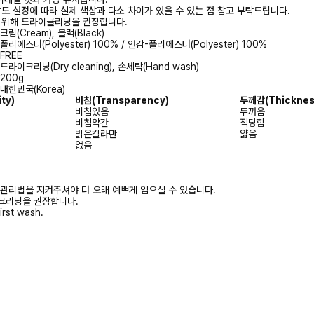
상도 설정에 따라 실제 색상과 다소 차이가 있을 수 있는 점 참고 부탁드립니다.
를 위해 드라이클리닝을 권장합니다.
크림(Cream), 블랙(Black)
폴리에스터(Polyester) 100% / 안감-폴리에스터(Polyester) 100%
FREE
드라이크리닝(Dry cleaning), 손세탁(Hand wash)
200g
대한민국(Korea)
ity)
비침
(Transparency)
두께감
(Thicknes
비침있음
두꺼움
비침약간
적당함
밝은칼라만
얇음
없음
 관리법을 지켜주셔야 더 오래 예쁘게 입으실 수 있습니다.
크리닝을 권장합니다.
irst wash.