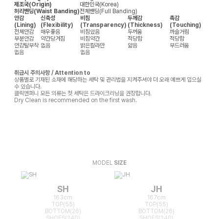
제조국(Origin)
대한민국(Korea)
허리밴딩(Waist Banding)
전체밴딩(Full Banding)
안감
신축성
비침
두께감
촉감
(Lining)
(Flexibility)
(Transparency)
(Thickness)
(Touching)
전체안감
매우좋음
비침있음
두꺼움
까슬거림
부분안감
약간당겨짐
비침약간
적당함
적당함
안감탈부착
없음
밝은칼라만
얇음
부드러움
없음
없음
취급시 주의사항 / Attention to
상품별로 기재된 소재에 해당하는 세탁 및 관리법을 지켜주셔야 더 오래 예쁘게 입으실
수 있습니다.
클릭앤퍼니 모든 의류는 첫 세탁은 드라이크리닝을 권장합니다.
Dry Clean is recommended on the first wash.
MODEL
SIZE
SH
JH
163cm
167cm
TOP(55)
TOP(55)
BOTTOM(26)
BOTTOM(26)
SHOES(240)
SHOES(240)