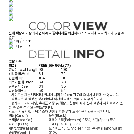
실제 색상과 가장 가까운 아래 제품이미지를 확인하세요! 모니터에 따라 차이가 있을 수
있습니다.
(cm기준)
SIZE
FREE(55-66)
L(77)
총길이
Total Length
98
100
허리둘레
Waist
64
72
힙둘레
Hip
104
110
허벅지둘레
Thigh
64
70
밑위길이
Rise
33
35
밑단둘레
Hem
50
54
- 사이즈는 재는 방법이나 위치에 따라 1~3cm 정도의 오차가 발생할 수 있습니다.
- 상품의 실제 색상은 상세페이지 하단의 디테일 컷과 가장 유사합니다.
- 용자의 모니터 사양, 휴대폰 기종 및 해상도 설정에 따라 실제 색상과 다소 차이가 있
을 수 있는 점 참고 부탁드립니다.
- 모든 의류의 첫 세탁은 소재 변형 방지를 위해 드라이클리닝을 권장합니다.
색상(Color)
블랙(Black)
소재(Material)
폴리에스터(Polyester) 95%, 스판(Span) 5%
사이즈(Size)
FREE(55-66), L(77)
세탁방법(Washing)
드라이크리닝(Dry cleaning), 손세탁(Hand wash)
중량(Weight)
310g