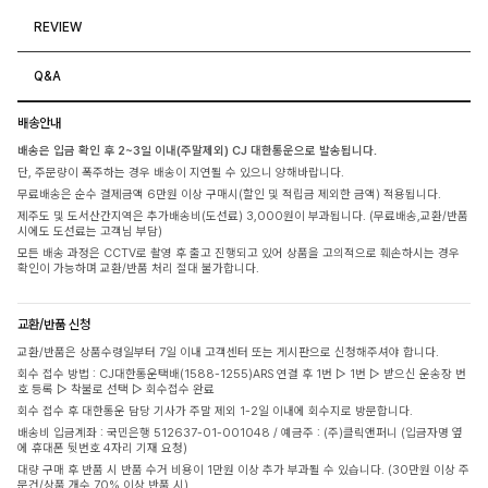
REVIEW
Q&A
배송안내
배송은 입금 확인 후 2~3일 이내(주말제외) CJ 대한통운으로 발송됩니다.
단, 주문량이 폭주하는 경우 배송이 지연될 수 있으니 양해바랍니다.
무료배송은 순수 결제금액 6만원 이상 구매시(할인 및 적립금 제외한 금액) 적용됩니다.
제주도 및 도서산간지역은 추가배송비(도선료) 3,000원이 부과됩니다. (무료배송,교환/반품
시에도 도선료는 고객님 부담)
모든 배송 과정은 CCTV로 촬영 후 출고 진행되고 있어 상품을 고의적으로 훼손하시는 경우
확인이 가능하며 교환/반품 처리 절대 불가합니다.
교환/반품 신청
교환/반품은 상품수령일부터 7일 이내 고객센터 또는 게시판으로 신청해주셔야 합니다.
회수 접수 방법 : CJ대한통운택배(1588-1255)ARS 연결 후 1번 ▷ 1번 ▷ 받으신 운송장 번
호 등록 ▷ 착불로 선택 ▷ 회수접수 완료
회수 접수 후 대한통운 담당 기사가 주말 제외 1-2일 이내에 회수지로 방문합니다.
배송비 입금계좌 : 국민은행 512637-01-001048 / 예금주 : (주)클릭앤퍼니 (입금자명 옆
에 휴대폰 뒷번호 4자리 기재 요청)
대량 구매 후 반품 시 반품 수거 비용이 1만원 이상 추가 부과될 수 있습니다. (30만원 이상 주
문건/상품 개수 70% 이상 반품 시)