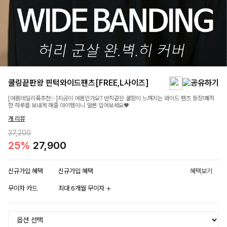
쿨링끝판왕 핀턱와이드팬츠[FREE,L사이즈]
[여름데일리룩추천✨]지금이 여름인가요? 반칙같은 쿨함이 느껴지는 와이드 팬츠 등장!쾌적
한 하루를 보내게 해줄 아이템이니 얼른 입어보세요♥
개 리뷰
37,200
25%
27,900
신규가입 혜택
신규가입 혜택
혜택보기
무이자 카드
최대 6개월 무이자