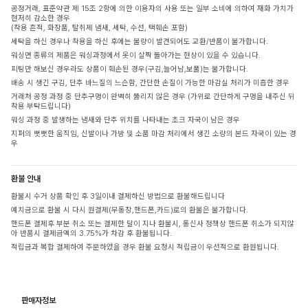
공정거래, 표준약관 제 15조 2항에 의한 이용자의 사용 또는 일부 소비에 의하여 재화 가치가
현저히 감소한 경우
(착용 흔적, 화장품, 탈취제 냄새, 세탁, 수선, 택훼손 포함)
세탁을 하신 경우나 착용을 하신 후에는 불량이 발견되어도 교환/반품이 불가합니다.
워싱면 종류의 제품은 워싱과정에서 옷이 살짝 돌아가는 현상이 있을 수 있습니다.
피팅만 해보신 경우라도 상품이 훼손된 경우(구김,늘어남,보풀)는 불가합니다.
배송 시 생긴 구김, 단추 바느질의 느슨함, 간단한 손질이 가능한 마감실 처리가 미흡한 경우
거래처 공정 과정 중 단추구멍이 완벽히 뚫리지 않은 경우 (가위로 간단하게 구멍을 내주신 뒤
착용 부탁드립니다)
워싱 과정 중 발생하는 냄새와 단추 위치를 나타내는 초크 자국이 남은 경우
지퍼의 뻣뻣한 움직임, 신발이나 가방 및 소품 마감 처리에서 생긴 소량의 본드 자국이 있는 경
우
환불 안내
환불시 수거 상품 확인 후 3일이내 결제하신 방법으로 환불해드립니다
예치금으로 환불 시 다시 원결제(무통장,핸드폰,카드)로의 환불은 불가합니다.
핸드폰 결제후 부분 취소 또는 결제한 달이 지나 환불시, 통신사 정책상 핸드폰 취소가 되지않
아 반품시 결제금액의 3.75%가 차감 후 환불됩니다.
적립금과 복합 결제하여 주문하였을 경우 환불 요청시 적립금이 우선적으로 환원됩니다.
판매자정보