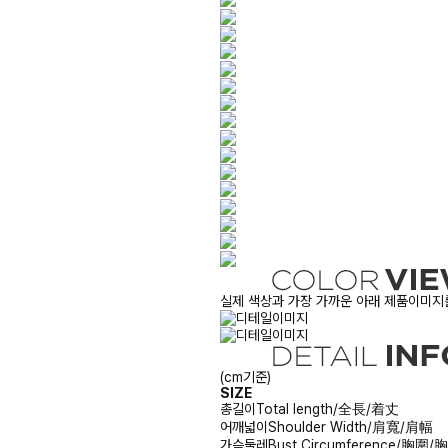
실제 색상과 가장 가까운 아래 제품이미지를
(cm기준)
SIZE
총길이
Total length/全長/着丈
어깨넓이
Shoulder Width/肩寬/肩幅
가슴둘레
Bust Circumference/胸圍