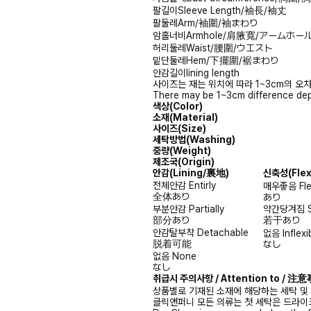
팔길이
Sleeve Length/袖長/袖丈
팔둘레
Arm/袖圍/袖まわり
암홀너비
Armhole/肩腋寬/アームホー
허리둘레
Waist/腰圍/ウエスト
밑단둘레
Hem/下擺圍/裾まわり
안감길이
lining length
사이즈는 재는 위치에 따라 1~3cm의 오차
There may be 1~3cm difference dep
색상(Color)
소재(Material)
사이즈(Size)
세탁방법(Washing)
중량(Weight)
제조국(Origin)
안감
(Lining/裏地)
신축성
(Fle
전체안감
Entirly
매우좋음
Fl
全体あり
あり
부분안감
Partially
약간당겨짐
部分あり
若干あり
안감탈부착
Detachable
없음
Inflexi
脱着可能
なし
없음
None
なし
취급시 주의사항 / Attention to / 
상품별로 기재된 소재에 해당하는 세탁 및
클릭앤퍼니 모든 의류는 첫 세탁은 드라이