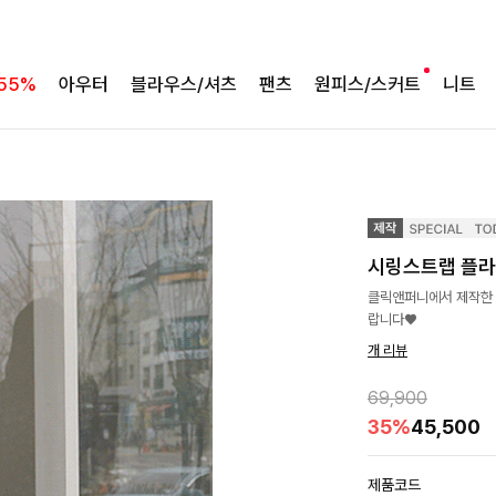
55%
아우터
블라우스/셔츠
팬츠
원피스/스커트
니트
시링스트랩 플
클릭앤퍼니에서 제작한 
랍니다♥
개 리뷰
69,900
35%
45,500
제품코드