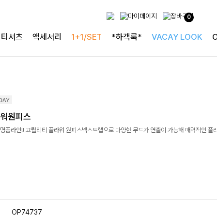
0
티셔츠
액세서리
1+1/SET
*하객룩*
VACAY LOOK
라워원피스
명품라인!! 고퀄리티 플라워 원피스넥스트랩으로 다양한 무드가 연출이 가능해 매력적인 플
OP74737