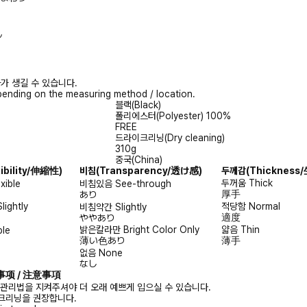
ル
가 생길 수 있습니다.
ending on the measuring method / location.
블랙(Black)
폴리에스터(Polyester) 100%
FREE
드라이크리닝(Dry cleaning)
310g
중국(China)
xibility/伸縮性)
비침
(Transparency/透け感)
두께감
(Thicknes
두꺼움
Thick
exible
비침있음
See-through
厚手
あり
Slightly
적당함
Normal
비침약간
Slightly
適度
ややあり
밝은칼라만
Bright Color Only
얇음
Thin
ble
薄い色あり
薄手
없음
None
なし
注意事项 / 注意事項
 관리법을 지켜주셔야 더 오래 예쁘게 입으실 수 있습니다.
크리닝을 권장합니다.