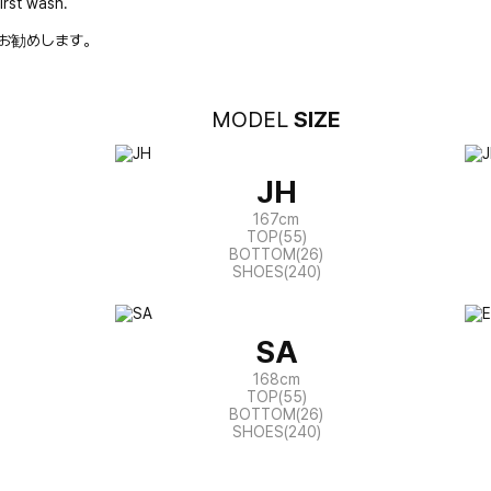
irst wash.
お勧めします。
MODEL
SIZE
JH
167cm
TOP(55)
BOTTOM(26)
SHOES(240)
SA
168cm
TOP(55)
BOTTOM(26)
SHOES(240)