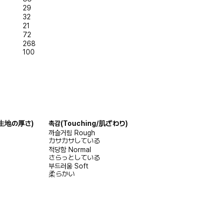
29
32
21
72
268
100
s/生地の厚さ)
촉감
(Touching/肌ざわり)
까슬거림
Rough
カサカサしている
적당함
Normal
さらっとしている
부드러움
Soft
柔らかい