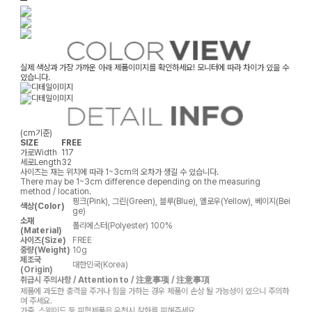
ㅡ
실제 색상과 가장 가까운 아래 제품이미지를 확인하세요! 모니터에 따라 차이가 있을 수
있습니다.
(cm기준)
SIZE
FREE
가로
Width
117
세로
Length
32
사이즈는 재는 위치에 따라 1~3cm의 오차가 생길 수 있습니다.
There may be 1~3cm difference depending on the measuring
method / location.
핑크(Pink), 그린(Green), 블루(Blue), 옐로우(Yellow), 베이지(Bei
색상(Color)
ge)
소재
폴리에스터(Polyester) 100%
(Material)
사이즈(Size)
FREE
중량(Weight)
10g
제조국
대한민국(Korea)
(Origin)
취급시 주의사항 / Attention to / 注意事项 / 注意事項
제품에 과도한 충격을 주거나 힘을 가하는 경우 제품이 손상 될 가능성이 있으니 주의하
여 주세요.
가죽, 스웨이드 등 피혁제품은 우천시 착화를 피해주세요.