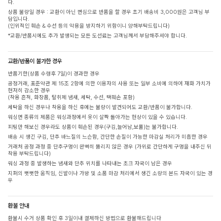
다.
상품 불량일 경우 : 교환이 아닌 변심으로 반품을 할 경우 초기 배송비 3,000원은 고객님 부
담입니다.
(인위적인 훼손 & 수선 등의 악용을 방지하기 위함이니 양해부탁드립니다)
*교환/반품시에도 추가 발생되는 모든 도선료는 고객님께서 부담해주셔야 합니다.
교환/반품이 불가한 경우
반품기한(상품 수령후 7일)이 경과한 경우
공정거래, 표준약관 제 15조 2항에 의한 이용자의 사용 또는 일부 소비에 의하여 재화 가치가
현저히 감소한 경우
(착용 흔적, 화장품, 탈취제 냄새, 세탁, 수선, 택훼손 포함)
세탁을 하신 경우나 착용을 하신 후에는 불량이 발견되어도 교환/반품이 불가합니다.
워싱면 종류의 제품은 워싱과정에서 옷이 살짝 돌아가는 현상이 있을 수 있습니다.
피팅만 해보신 경우라도 상품이 훼손된 경우(구김,늘어남,보풀)는 불가합니다.
배송 시 생긴 구김, 단추 바느질의 느슨함, 간단한 손질이 가능한 마감실 처리가 미흡한 경우
거래처 공정 과정 중 단추구멍이 완벽히 뚫리지 않은 경우 (가위로 간단하게 구멍을 내주신 뒤
착용 부탁드립니다)
워싱 과정 중 발생하는 냄새와 단추 위치를 나타내는 초크 자국이 남은 경우
지퍼의 뻣뻣한 움직임, 신발이나 가방 및 소품 마감 처리에서 생긴 소량의 본드 자국이 있는 경
우
환불 안내
환불시 수거 상품 확인 후 3일이내 결제하신 방법으로 환불해드립니다