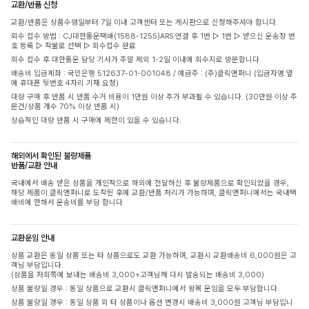
교환/반품 신청
교환/반품은 상품수령일부터 7일 이내 고객센터 또는 게시판으로 신청해주셔야 합니다.
회수 접수 방법 : CJ대한통운택배(1588-1255)ARS 연결 후 1번 ▷ 1번 ▷ 받으신 운송장 번
호 등록 ▷ 착불로 선택 ▷ 회수접수 완료
회수 접수 후 대한통운 담당 기사가 주말 제외 1-2일 이내에 회수지로 방문합니다.
배송비 입금계좌 : 국민은행 512637-01-001048 / 예금주 : (주)클릭앤퍼니 (입금자명 옆
에 휴대폰 뒷번호 4자리 기재 요청)
대량 구매 후 반품 시 반품 수거 비용이 1만원 이상 추가 부과될 수 있습니다. (30만원 이상 주
문건/상품 개수 70% 이상 반품 시)
상습적인 대량 반품 시 구매에 제한이 있을 수 있습니다.
해외에서 확인된 불량제품
반품/교환 안내
국내에서 배송 받은 상품을 개인적으로 해외에 전달하신 후 불량제품으로 확인되었을 경우,
해당 제품이 클릭앤퍼니로 도착된 후에 교환/반품 처리가 가능하며, 클릭앤퍼니에서는 국내택
배비에 한해서 운송비를 부담 합니다
교환운임 안내
상품 교환은 동일 상품 또는 타 상품으로도 교환 가능하며, 교환시 교환배송비 6,000원은 고
객님 부담입니다.
(상품을 저희쪽에 보내는 배송비 3,000+고객님께 다시 발송되는 배송비 3,000)
상품 불량일 경우 : 동일 상품으로 교환시 클릭앤퍼니에서 왕복 운임을 모두 부담합니다.
상품 불량일 경우 : 동일 상품 외 타 상품이나 옵션 변경시 배송비 3,000원 고객님 부담입니