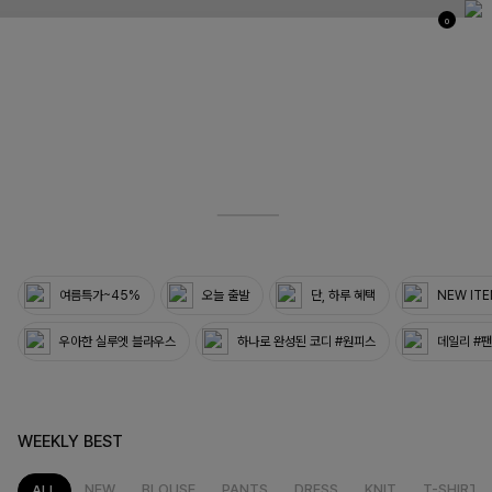
0
03
33
여름특가~45%
오늘 출발
단, 하루 혜택
NEW IT
우아한 실루엣 블라우스
하나로 완성된 코디 #원피스
데일리 #
WEEKLY BEST
NEW
BLOUSE
PANTS
DRESS
KNIT
T-SHIRT
ALL