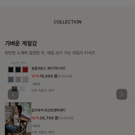
COLLECTION
가장 쉬운 코디
특별한 날부터 일상까지 함께하는 룩
큐플리츠 블라우스+스커트+벨트SET
10%
57,600
원
63,900원
리뷰 카운트 영역
밴스트라이프 스트링원피스
25%
35,100
원
46,800원
리뷰 카운트 영역