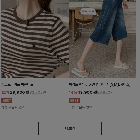
월스트라이프 버튼니트
퍼펙트절개핏 6부데님반바지[S,M,L사이즈]
12%
29,900
원
14%
48,900
원
33,900원
56,800원
리뷰 카운트 영역
리뷰 카운트 영역
더보기