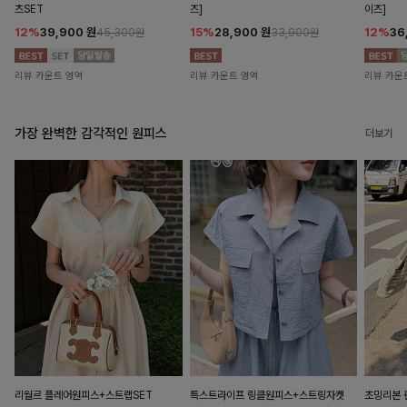
츠SET
즈]
이즈]
12%
39,900
원
15%
28,900
원
12%
36
45,300원
33,900원
리뷰 카운트 영역
리뷰 카운트 영역
리뷰 카운
가장 완벽한 감각적인 원피스
더보기
리월르 플레어원피스+스트랩SET
특스트라이프 링클원피스+스트링자켓
초밍리본 