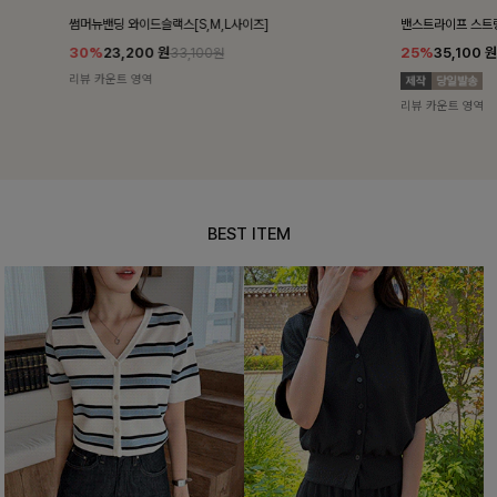
밴스트라이프 스트링원피스
쥬린레이스 카
25%
35,100
원
12%
34,90
46,800원
리뷰 카운트 영역
리뷰 카운트 영
BEST ITEM