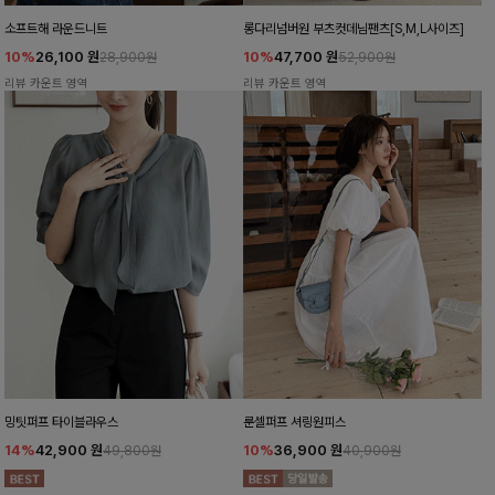
소프트해 라운드니트
롱다리넘버원 부츠컷데님팬츠[S,M,L사이즈]
10%
26,100
원
10%
47,700
원
28,900원
52,900원
리뷰 카운트 영역
리뷰 카운트 영역
밍팃퍼프 타이블라우스
룬셀퍼프 셔링원피스
14%
42,900
원
10%
36,900
원
49,800원
40,900원