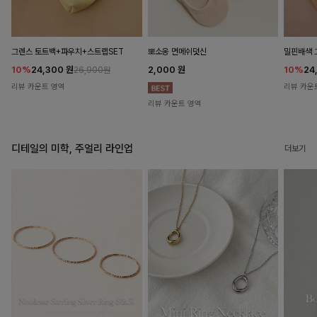
뽀소옹 면메쉬덧신
그렌스 토트백+파우치+스트랩SET
밀핀배색 
2,000
원
10%
24,300
원
10%
24
26,900원
리뷰 카운트 영역
리뷰 카운
리뷰 카운트 영역
디테일의 미학, 주얼리 라인업
더보기