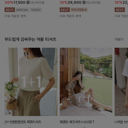
30%
17,500
원
10%
29,900
원
10%
22
24,900원
33,200원
리뷰 카운트 영역
리뷰 카운트 영역
리뷰 카운
부드럽게 감싸주는 여름 티셔츠
더보기
(1+1)앤튼펜던트 퍼프티셔츠
파앤트 체크셔츠+나시SET
니어븐 브