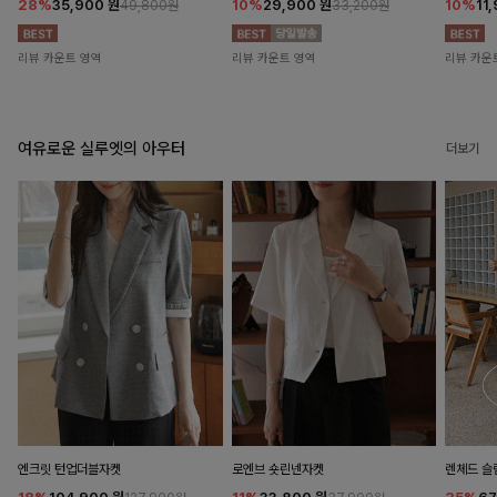
28%
35,900
원
10%
29,900
원
10%
11
49,800원
33,200원
리뷰 카운트 영역
리뷰 카운트 영역
리뷰 카운
여유로운 실루엣의 아우터
더보기
엔크릿 턴업더블자켓
로엔브 숏린넨자켓
렌체드 슬