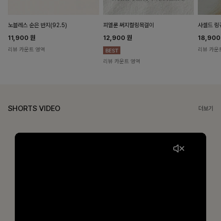
노블레스 순은 반지(92.5)
피엘룬 써지컬링목걸이
사셀드 링
11,900
원
12,900
원
18,90
리뷰 카운트 영역
리뷰 카운
리뷰 카운트 영역
SHORTS VIDEO
더보기