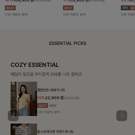
18%
104,900
원
11%
33,800
원
35%
67
127,900원
37,900원
리뷰 카운트 영역
리뷰 카운트 영역
리뷰 카운
ESSENTIAL PICKS
COZY ESSENTIAL
매일의 일상을 부드럽게 감싸줄 니트 컬렉션
켐펜던트 꽈배기니트
15%
22,900
원
26,900원
리뷰 카운트 영역
칠스트라이프 카라7부니트