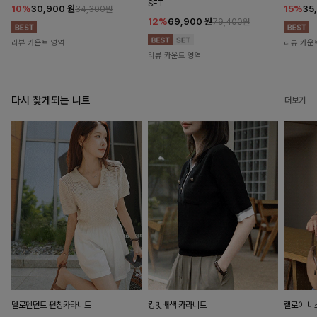
SET
10%
30,900
원
15%
35
34,300원
12%
69,900
원
79,400원
리뷰 카운트 영역
리뷰 카운
리뷰 카운트 영역
다시 찾게되는 니트
더보기
델로펜던트 펀칭카라니트
킹밋배색 카라니트
캘로이 비