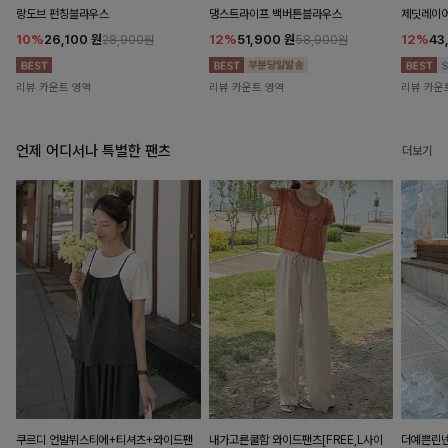
랑도브 펀칭블라우스
댕스트라이프 백버튼블라우스
제딧레이어
10%
26,100
원
12%
51,900
원
12%
43
28,900원
58,900원
리뷰 카운트 영역
리뷰 카운트 영역
리뷰 카운
언제 어디서나 특별한 팬츠
더보기
쿠르디 언발뷔스티에+티셔츠+와이드팬
내가고른쿨함 와이드팬츠[FREE,L사이
더예쁜린넨