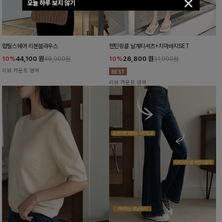
오늘 하루 보지 않기
럽틸스퀘어 리본블라우스
헨틴링클 날개티셔츠+치마바지SET
10%
44,100
원
10%
28,800
원
48,900원
31,900원
리뷰 카운트 영역
리뷰 카운트 영역