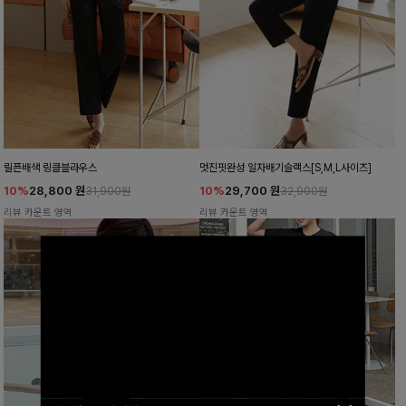
릴픈배색 링클블라우스
멋진핏완성 일자배기슬랙스[S,M,L사이즈]
10%
28,800
원
10%
29,700
원
31,900원
32,900원
리뷰 카운트 영역
리뷰 카운트 영역