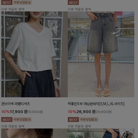
리뷰 카운트 영역
리뷰 카운트 영역
콘브이넥 라벨티셔츠
딱좋은5부 데님반바지[S,M,L,XL사이즈]
10%
17,900
원
10%
26,900
원
19,800원
29,800원
리뷰 카운트 영역
리뷰 카운트 영역