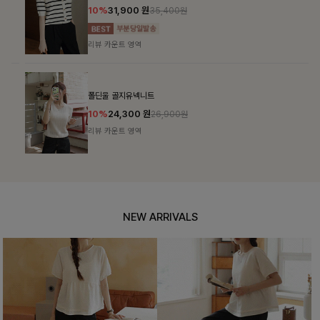
10%
31,900
원
35,400원
리뷰 카운트 영역
폴딘울 골지유넥니트
10%
24,300
원
26,900원
리뷰 카운트 영역
NEW ARRIVALS