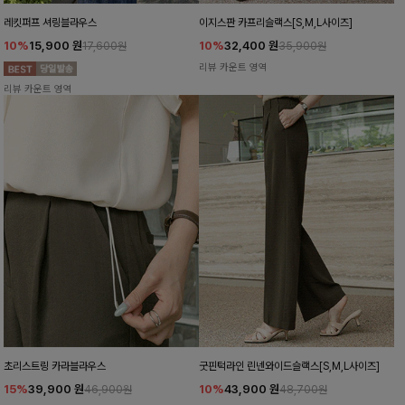
레킷퍼프 셔링블라우스
이지스판 카프리슬랙스[S,M,L사이즈]
10%
15,900
원
10%
32,400
원
17,600원
35,900원
리뷰 카운트 영역
리뷰 카운트 영역
초리스트링 카라블라우스
굿핀턱라인 린넨와이드슬랙스[S,M,L사이즈]
15%
39,900
원
10%
43,900
원
46,900원
48,700원