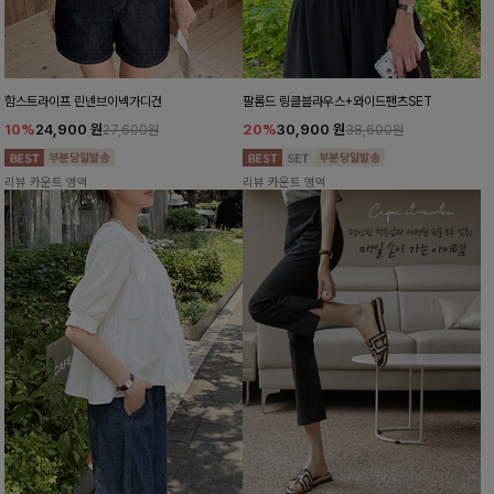
함스트라이프 린넨브이넥가디건
팔롬드 링클블라우스+와이드팬츠SET
10%
24,900
원
20%
30,900
원
27,600원
38,600원
리뷰 카운트 영역
리뷰 카운트 영역