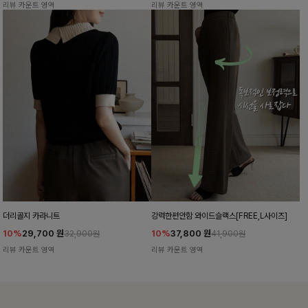
리뷰 카운트 영역
리뷰 카운트 영역
더리골지 카라니트
강력한편안함 와이드슬랙스[FREE,L사이즈]
10%
29,700
원
10%
37,800
원
32,900원
41,900원
리뷰 카운트 영역
리뷰 카운트 영역