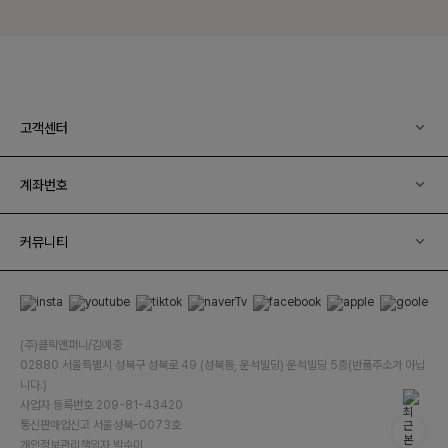
고객센터
계좌번호
커뮤니티
(주)클릭앤퍼니/김예중
02880 서울특별시 성북구 성북로 49 (성북동, 운석빌딩) 운석빌딩 5층(반품주소가 아닙
니다.)
사업자 등록번호 209-81-43420
통신판매업신고 서울성북-0073호
개인정보관리책임자 박수미