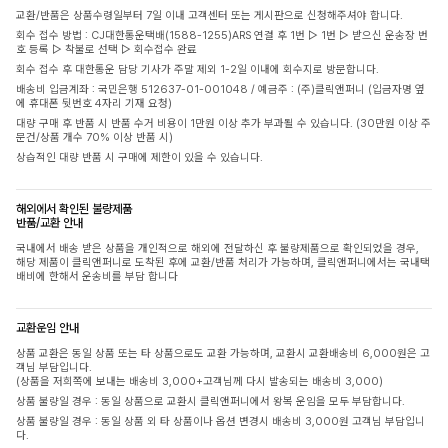
교환/반품은 상품수령일부터 7일 이내 고객센터 또는 게시판으로 신청해주셔야 합니다.
회수 접수 방법 : CJ대한통운택배(1588-1255)ARS 연결 후 1번 ▷ 1번 ▷ 받으신 운송장 번
호 등록 ▷ 착불로 선택 ▷ 회수접수 완료
회수 접수 후 대한통운 담당 기사가 주말 제외 1-2일 이내에 회수지로 방문합니다.
배송비 입금계좌 : 국민은행 512637-01-001048 / 예금주 : (주)클릭앤퍼니 (입금자명 옆
에 휴대폰 뒷번호 4자리 기재 요청)
대량 구매 후 반품 시 반품 수거 비용이 1만원 이상 추가 부과될 수 있습니다. (30만원 이상 주
문건/상품 개수 70% 이상 반품 시)
상습적인 대량 반품 시 구매에 제한이 있을 수 있습니다.
해외에서 확인된 불량제품
반품/교환 안내
국내에서 배송 받은 상품을 개인적으로 해외에 전달하신 후 불량제품으로 확인되었을 경우,
해당 제품이 클릭앤퍼니로 도착된 후에 교환/반품 처리가 가능하며, 클릭앤퍼니에서는 국내택
배비에 한해서 운송비를 부담 합니다
교환운임 안내
상품 교환은 동일 상품 또는 타 상품으로도 교환 가능하며, 교환시 교환배송비 6,000원은 고
객님 부담입니다.
(상품을 저희쪽에 보내는 배송비 3,000+고객님께 다시 발송되는 배송비 3,000)
상품 불량일 경우 : 동일 상품으로 교환시 클릭앤퍼니에서 왕복 운임을 모두 부담합니다.
상품 불량일 경우 : 동일 상품 외 타 상품이나 옵션 변경시 배송비 3,000원 고객님 부담입니
다.