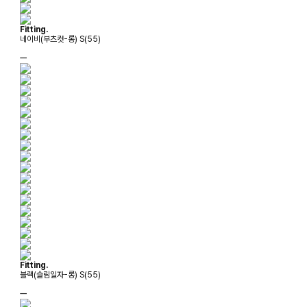
Fitting.
네이비(부츠컷-롱) S(55)
ㅡ
Fitting.
블랙(슬림일자-롱) S(55)
ㅡ