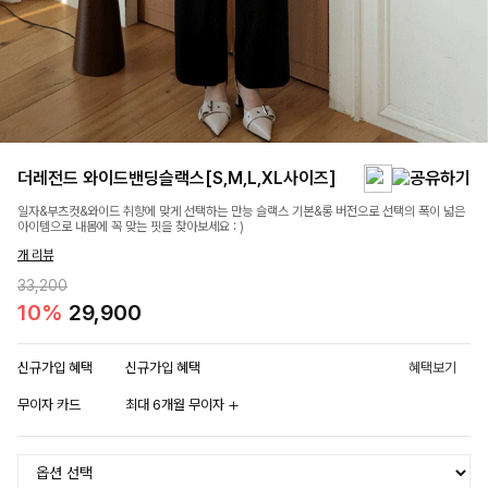
더레전드 와이드밴딩슬랙스[S,M,L,XL사이즈]
일자&부츠컷&와이드 취향에 맞게 선택하는 만능 슬랙스 기본&롱 버전으로 선택의 폭이 넓은
아이템으로 내몸에 꼭 맞는 핏을 찾아보세요 : )
개 리뷰
33,200
10%
29,900
신규가입 혜택
신규가입 혜택
혜택보기
무이자 카드
최대 6개월 무이자