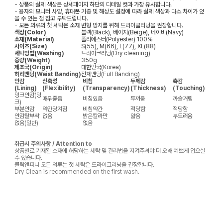
- 상품의 실제 색상은 상세페이지 하단의 디테일 컷과 가장 유사합니다.
- 용자의 모니터 사양, 휴대폰 기종 및 해상도 설정에 따라 실제 색상과 다소 차이가 있
을 수 있는 점 참고 부탁드립니다.
- 모든 의류의 첫 세탁은 소재 변형 방지를 위해 드라이클리닝을 권장합니다.
색상(Color)
블랙(Black), 베이지(Beige), 네이비(Navy)
소재(Material)
폴리에스터(Polyester) 100%
사이즈(Size)
S(55), M(66), L(77), XL(88)
세탁방법(Washing)
드라이크리닝(Dry cleaning)
중량(Weight)
350g
제조국(Origin)
대한민국(Korea)
허리밴딩(Waist Banding)
전체밴딩(Full Banding)
안감
신축성
비침
두께감
촉감
(Lining)
(Flexibility)
(Transparency)
(Thickness)
(Touching)
밍크안감(밍
매우좋음
비침있음
두꺼움
까슬거림
크)
부분안감
약간당겨짐
비침약간
적당함
적당함
안감탈부착
없음
밝은칼라만
얇음
부드러움
없음(일반)
없음
취급시 주의사항 / Attention to
상품별로 기재된 소재에 해당하는 세탁 및 관리법을 지켜주셔야 더 오래 예쁘게 입으실
수 있습니다.
클릭앤퍼니 모든 의류는 첫 세탁은 드라이크리닝을 권장합니다.
Dry Clean is recommended on the first wash.