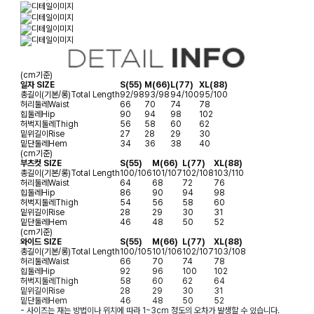
(cm기준)
일자 SIZE
S(55)
M(66)
L(77)
XL(88)
총길이(기본/롱)
Total Length
92/98
93/98
94/100
95/100
허리둘레
Waist
66
70
74
78
힙둘레
Hip
90
94
98
102
허벅지둘레
Thigh
56
58
60
62
밑위길이
Rise
27
28
29
30
밑단둘레
Hem
34
36
38
40
(cm기준)
부츠컷 SIZE
S(55)
M(66)
L(77)
XL(88)
총길이(기본/롱)
Total Length
100/106
101/107
102/108
103/110
허리둘레
Waist
64
68
72
76
힙둘레
Hip
86
90
94
98
허벅지둘레
Thigh
54
56
58
60
밑위길이
Rise
28
29
30
31
밑단둘레
Hem
46
48
50
52
(cm기준)
와이드 SIZE
S(55)
M(66)
L(77)
XL(88)
총길이(기본/롱)
Total Length
100/105
101/106
102/107
103/108
허리둘레
Waist
66
70
74
78
힙둘레
Hip
92
96
100
102
허벅지둘레
Thigh
58
60
62
64
밑위길이
Rise
28
29
30
31
밑단둘레
Hem
46
48
50
52
- 사이즈는 재는 방법이나 위치에 따라 1~3cm 정도의 오차가 발생할 수 있습니다.