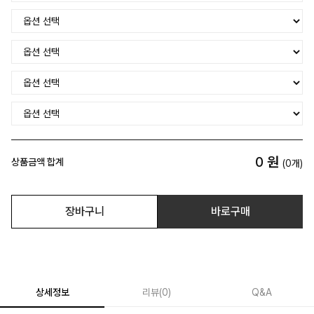
0
원
상품금액 합계
(
0
개)
장바구니
바로구매
상세정보
리뷰
(
0
)
Q&A