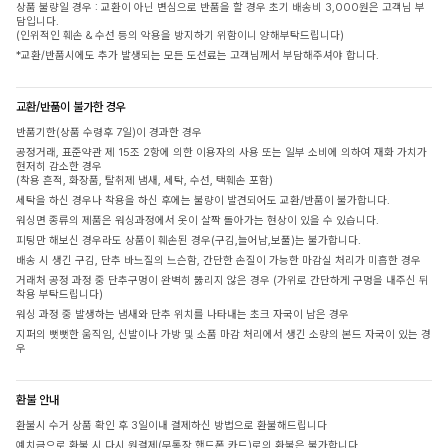
상품 불량일 경우 : 교환이 아닌 변심으로 반품을 할 경우 초기 배송비 3,000원은 고객님 부
담입니다.
(인위적인 훼손 & 수선 등의 악용을 방지하기 위함이니 양해부탁드립니다)
*교환/반품시에도 추가 발생되는 모든 도선료는 고객님께서 부담해주셔야 합니다.
교환/반품이 불가한 경우
반품기한(상품 수령후 7일)이 경과한 경우
공정거래, 표준약관 제 15조 2항에 의한 이용자의 사용 또는 일부 소비에 의하여 재화 가치가
현저히 감소한 경우
(착용 흔적, 화장품, 탈취제 냄새, 세탁, 수선, 택훼손 포함)
세탁을 하신 경우나 착용을 하신 후에는 불량이 발견되어도 교환/반품이 불가합니다.
워싱면 종류의 제품은 워싱과정에서 옷이 살짝 돌아가는 현상이 있을 수 있습니다.
피팅만 해보신 경우라도 상품이 훼손된 경우(구김,늘어남,보풀)는 불가합니다.
배송 시 생긴 구김, 단추 바느질의 느슨함, 간단한 손질이 가능한 마감실 처리가 미흡한 경우
거래처 공정 과정 중 단추구멍이 완벽히 뚫리지 않은 경우 (가위로 간단하게 구멍을 내주신 뒤
착용 부탁드립니다)
워싱 과정 중 발생하는 냄새와 단추 위치를 나타내는 초크 자국이 남은 경우
지퍼의 뻣뻣한 움직임, 신발이나 가방 및 소품 마감 처리에서 생긴 소량의 본드 자국이 있는 경
우
환불 안내
환불시 수거 상품 확인 후 3일이내 결제하신 방법으로 환불해드립니다
예치금으로 환불 시 다시 원결제(무통장,핸드폰,카드)로의 환불은 불가합니다.