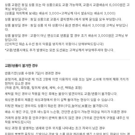
상품 교환은 동일 상품 또는 타 상품으로도 교환 가능하며, 교환시 교환배송비 6,000원은 고
객님 부담입니다.
(상품을 저희쪽에 보내는 배송비 3,000+고객님께 다시 발송되는 배송비 3,000)
상품 불량일 경우 : 동일 상품으로 교환시 클릭앤퍼니에서 왕복 운임을 모두 부담합니다.
상품 불량일 경우 : 동일 상품 외 타 상품이나 옵션 변경시 배송비 3,000원 고객님 부담입니
다.
상품 불량일 경우 : 교환이 아닌 변심으로 반품을 할 경우 초기 배송비 3,000원은 고객님 부
담입니다.
(인위적인 훼손 & 수선 등의 악용을 방지하기 위함이니 양해부탁드립니다)
*교환/반품시에도 추가 발생되는 모든 도선료는 고객님께서 부담해주셔야 합니다.
교환/반품이 불가한 경우
반품기한(상품 수령후 7일)이 경과한 경우
공정거래, 표준약관 제 15조 2항에 의한 이용자의 사용 또는 일부 소비에 의하여 재화 가치가
현저히 감소한 경우
(착용 흔적, 화장품, 탈취제 냄새, 세탁, 수선, 택훼손 포함)
세탁을 하신 경우나 착용을 하신 후에는 불량이 발견되어도 교환/반품이 불가합니다.
워싱면 종류의 제품은 워싱과정에서 옷이 살짝 돌아가는 현상이 있을 수 있습니다.
피팅만 해보신 경우라도 상품이 훼손된 경우(구김,늘어남,보풀)는 불가합니다.
배송 시 생긴 구김, 단추 바느질의 느슨함, 간단한 손질이 가능한 마감실 처리가 미흡한 경우
거래처 공정 과정 중 단추구멍이 완벽히 뚫리지 않은 경우 (가위로 간단하게 구멍을 내주신 뒤
착용 부탁드립니다)
워싱 과정 중 발생하는 냄새와 단추 위치를 나타내는 초크 자국이 남은 경우
지퍼의 뻣뻣한 움직임, 신발이나 가방 및 소품 마감 처리에서 생긴 소량의 본드 자국이 있는 경