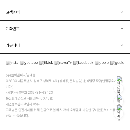
고객센터
계좌번호
커뮤니티
(주)클릭앤퍼니/김예중
02880 서울특별시 성북구 성북로 49 (성북동, 운석빌딩) 운석빌딩 5층(반품주소가 아닙
니다.)
사업자 등록번호 209-81-43420
통신판매업신고 서울성북-0073호
개인정보관리책임자 박수미
고객님은 안전거래를 위해 현금으로 결제 시 저희 소핑몰에 가입한 구매안전서비스를 이용
하실 수 있습니다.