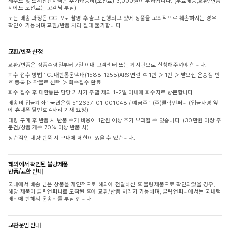
제주도 및 도서산간지역은 추가배송비(도선료) 3,000원이 부과됩니다. (무료배송,교환/반품
시에도 도선료는 고객님 부담)
모든 배송 과정은 CCTV로 촬영 후 출고 진행되고 있어 상품을 고의적으로 훼손하시는 경우
확인이 가능하며 교환/반품 처리 절대 불가합니다.
교환/반품 신청
교환/반품은 상품수령일부터 7일 이내 고객센터 또는 게시판으로 신청해주셔야 합니다.
회수 접수 방법 : CJ대한통운택배(1588-1255)ARS 연결 후 1번 ▷ 1번 ▷ 받으신 운송장 번
호 등록 ▷ 착불로 선택 ▷ 회수접수 완료
회수 접수 후 대한통운 담당 기사가 주말 제외 1-2일 이내에 회수지로 방문합니다.
배송비 입금계좌 : 국민은행 512637-01-001048 / 예금주 : (주)클릭앤퍼니 (입금자명 옆
에 휴대폰 뒷번호 4자리 기재 요청)
대량 구매 후 반품 시 반품 수거 비용이 1만원 이상 추가 부과될 수 있습니다. (30만원 이상 주
문건/상품 개수 70% 이상 반품 시)
상습적인 대량 반품 시 구매에 제한이 있을 수 있습니다.
해외에서 확인된 불량제품
반품/교환 안내
국내에서 배송 받은 상품을 개인적으로 해외에 전달하신 후 불량제품으로 확인되었을 경우,
해당 제품이 클릭앤퍼니로 도착된 후에 교환/반품 처리가 가능하며, 클릭앤퍼니에서는 국내택
배비에 한해서 운송비를 부담 합니다
교환운임 안내