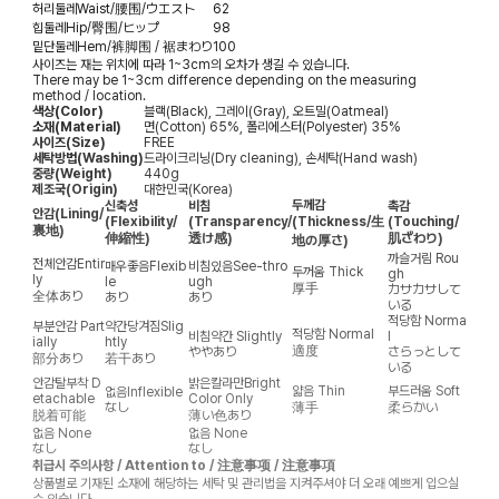
허리둘레
Waist/腰围/ウエスト
62
힙둘레
Hip/臀围/ヒップ
98
밑단둘레
Hem/裤脚围 / 裾まわり
100
사이즈는 재는 위치에 따라 1~3cm의 오차가 생길 수 있습니다.
There may be 1~3cm difference depending on the measuring
method / location.
색상(Color)
블랙(Black), 그레이(Gray), 오트밀(Oatmeal)
소재(Material)
면(Cotton) 65%, 폴리에스터(Polyester) 35%
사이즈(Size)
FREE
세탁방법(Washing)
드라이크리닝(Dry cleaning), 손세탁(Hand wash)
중량(Weight)
440g
제조국(Origin)
대한민국(Korea)
두께감
신축성
비침
촉감
안감
(Lining/
(Flexibility/
(Transparency/
(Thickness/生
(Touching/
裏地)
伸縮性)
透け感)
肌ざわり)
地の厚さ)
까슬거림
Rou
전체안감
Entir
매우좋음
Flexib
비침있음
See-thro
두꺼움
Thick
gh
ly
le
ugh
厚手
カサカサして
全体あり
あり
あり
いる
적당함
Norma
부분안감
Part
약간당겨짐
Slig
적당함
Normal
비침약간
Slightly
l
ially
htly
適度
ややあり
さらっとして
部分あり
若干あり
いる
안감탈부착
D
밝은칼라만
Bright
얇음
Thin
부드러움
Soft
없음
Inflexible
etachable
Color Only
なし
薄手
柔らかい
脱着可能
薄い色あり
없음
None
없음
None
なし
なし
취급시 주의사항 / Attention to / 注意事项 / 注意事項
상품별로 기재된 소재에 해당하는 세탁 및 관리법을 지켜주셔야 더 오래 예쁘게 입으실
수 있습니다.