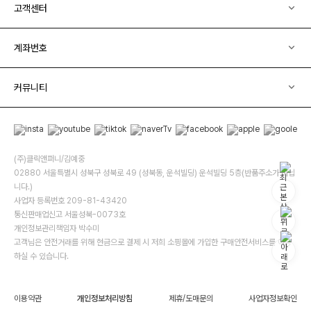
고객센터
계좌번호
커뮤니티
(주)클릭앤퍼니/김예중
02880 서울특별시 성북구 성북로 49 (성북동, 운석빌딩) 운석빌딩 5층(반품주소가 아닙
니다.)
사업자 등록번호 209-81-43420
통신판매업신고 서울성북-0073호
개인정보관리책임자 박수미
고객님은 안전거래를 위해 현금으로 결제 시 저희 소핑몰에 가입한 구매안전서비스를 이용
하실 수 있습니다.
이용약관
개인정보처리방침
제휴/도매문의
사업자정보확인