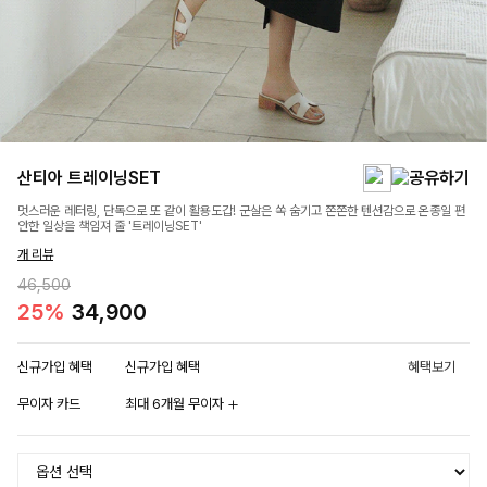
산티아 트레이닝SET
멋스러운 레터링, 단독으로 또 같이 활용도갑! 군살은 쏙 숨기고 쫀쫀한 텐션감으로 온종일 편
안한 일상을 책임져 줄 '트레이닝SET'
개 리뷰
46,500
25%
34,900
신규가입 혜택
신규가입 혜택
혜택보기
무이자 카드
최대 6개월 무이자