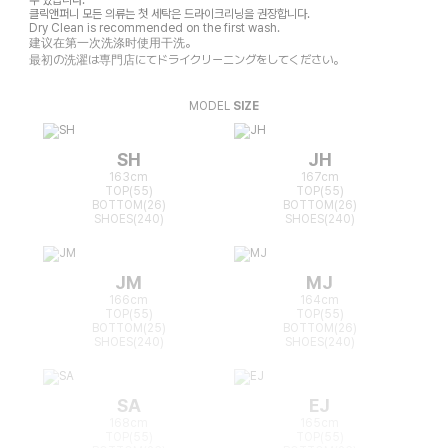
클릭앤퍼니 모든 의류는 첫 세탁은 드라이크리닝을 권장합니다.
Dry Clean is recommended on the first wash.
建议在第一次洗涤时使用干洗。
最初の洗濯は専門店にてドライクリーニングをしてください。
MODEL
SIZE
SH
JH
163cm
167cm
TOP(55)
TOP(55)
BOTTOM(26)
BOTTOM(26)
SHOES(240)
SHOES(240)
JM
MJ
166cm
164cm
TOP(55)
TOP(55)
BOTTOM(25)
BOTTOM(26)
SHOES(240)
SHOES(240)
SA
EJ
168cm
165cm
TOP(55)
TOP(55)