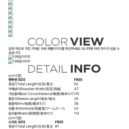
실제 색상과 가장 가까운 아래 제품이미지를 확인하세요! 모니터에 따라 차이가 있을 수
있습니다.
(cm기준)
맨투맨 SIZE
FREE
총길이
Total Length/全長/着丈
62
어깨넓이
Shoulder Width/肩宽/肩幅
47
가슴둘레
Bust Circumference/胸围/胸まわり
110
팔길이
Sleeve Length/袖长/袖丈
26
팔둘레
Arm/袖围/腕まわり
36
암홀너비
Armhole/肩腋寬/アームホール
24
밑단둘레
Hem/裤脚围/裾まわり
114
(cm기준)
스커트 SIZE
FREE
총길이
Total Length/全長/着丈
81