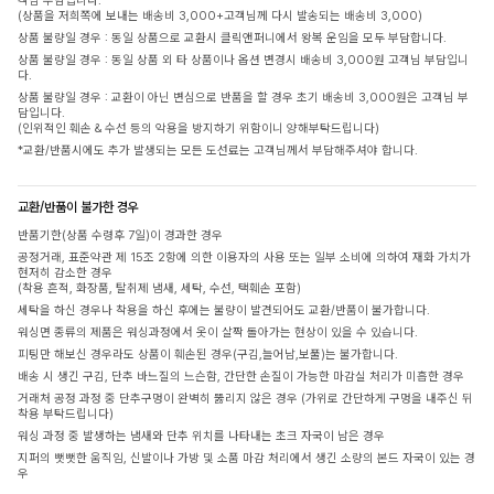
객님 부담입니다.
(상품을 저희쪽에 보내는 배송비 3,000+고객님께 다시 발송되는 배송비 3,000)
상품 불량일 경우 : 동일 상품으로 교환시 클릭앤퍼니에서 왕복 운임을 모두 부담합니다.
상품 불량일 경우 : 동일 상품 외 타 상품이나 옵션 변경시 배송비 3,000원 고객님 부담입니
다.
상품 불량일 경우 : 교환이 아닌 변심으로 반품을 할 경우 초기 배송비 3,000원은 고객님 부
담입니다.
(인위적인 훼손 & 수선 등의 악용을 방지하기 위함이니 양해부탁드립니다)
*교환/반품시에도 추가 발생되는 모든 도선료는 고객님께서 부담해주셔야 합니다.
교환/반품이 불가한 경우
반품기한(상품 수령후 7일)이 경과한 경우
공정거래, 표준약관 제 15조 2항에 의한 이용자의 사용 또는 일부 소비에 의하여 재화 가치가
현저히 감소한 경우
(착용 흔적, 화장품, 탈취제 냄새, 세탁, 수선, 택훼손 포함)
세탁을 하신 경우나 착용을 하신 후에는 불량이 발견되어도 교환/반품이 불가합니다.
워싱면 종류의 제품은 워싱과정에서 옷이 살짝 돌아가는 현상이 있을 수 있습니다.
피팅만 해보신 경우라도 상품이 훼손된 경우(구김,늘어남,보풀)는 불가합니다.
배송 시 생긴 구김, 단추 바느질의 느슨함, 간단한 손질이 가능한 마감실 처리가 미흡한 경우
거래처 공정 과정 중 단추구멍이 완벽히 뚫리지 않은 경우 (가위로 간단하게 구멍을 내주신 뒤
착용 부탁드립니다)
워싱 과정 중 발생하는 냄새와 단추 위치를 나타내는 초크 자국이 남은 경우
지퍼의 뻣뻣한 움직임, 신발이나 가방 및 소품 마감 처리에서 생긴 소량의 본드 자국이 있는 경
우