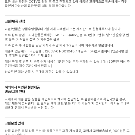
모든 배송 과정은 CCTV로 촬영 후 출고 진행되고 있어 상품을 고의적으로 훼손하시는 경우
확인이 가능하며 교환/반품 처리 절대 불가합니다.
교환/반품 신청
교환/반품은 상품수령일부터 7일 이내 고객센터 또는 게시판으로 신청해주셔야 합니다.
회수 접수 방법 : CJ대한통운택배(1588-1255)ARS 연결 후 1번 ▷ 1번 ▷ 받으신 운송장 번
호 등록 ▷ 착불로 선택 ▷ 회수접수 완료
회수 접수 후 대한통운 담당 기사가 주말 제외 1-2일 이내에 회수지로 방문합니다.
배송비 입금계좌 : 국민은행 512637-01-001048 / 예금주 : (주)클릭앤퍼니 (입금자명 옆
에 휴대폰 뒷번호 4자리 기재 요청)
대량 구매 후 반품 시 반품 수거 비용이 1만원 이상 추가 부과될 수 있습니다. (30만원 이상 주
문건/상품 개수 70% 이상 반품 시)
상습적인 대량 반품 시 구매에 제한이 있을 수 있습니다.
해외에서 확인된 불량제품
반품/교환 안내
국내에서 배송 받은 상품을 개인적으로 해외에 전달하신 후 불량제품으로 확인되었을 경우,
해당 제품이 클릭앤퍼니로 도착된 후에 교환/반품 처리가 가능하며, 클릭앤퍼니에서는 국내택
배비에 한해서 운송비를 부담 합니다
교환운임 안내
상품 교환은 동일 상품 또는 타 상품으로도 교환 가능하며, 교환시 교환배송비 6,000원은 고