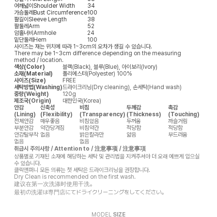
어깨넓이
Shoulder Width
34
가슴둘레
Bust Circumference
100
팔길이
Sleeve Length
38
팔둘레
Arm
52
암홀너비
Armhole
24
밑단둘레
Hem
100
사이즈는 재는 위치에 따라 1~3cm의 오차가 생길 수 있습니다.
There may be 1~3cm difference depending on the measuring
method / location.
색상(Color)
블랙(Black), 블루(Blue), 아이보리(Ivory)
소재(Material)
폴리에스터(Polyester) 100%
사이즈(Size)
FREE
세탁방법(Washing)
드라이크리닝(Dry cleaning), 손세탁(Hand wash)
중량(Weight)
120g
제조국(Origin)
대한민국(Korea)
안감
신축성
비침
두께감
촉감
(Lining)
(Flexibility)
(Transparency)
(Thickness)
(Touching)
전체안감
매우좋음
비침있음
두꺼움
까슬거림
부분안감
약간당겨짐
비침약간
적당함
적당함
안감탈부착
없음
밝은칼라만
얇음
부드러움
없음
없음
취급시 주의사항 / Attention to / 注意事项 / 注意事項
상품별로 기재된 소재에 해당하는 세탁 및 관리법을 지켜주셔야 더 오래 예쁘게 입으실
수 있습니다.
클릭앤퍼니 모든 의류는 첫 세탁은 드라이크리닝을 권장합니다.
Dry Clean is recommended on the first wash.
建议在第一次洗涤时使用干洗。
最初の洗濯は専門店にてドライクリーニングをしてください。
MODEL
SIZE