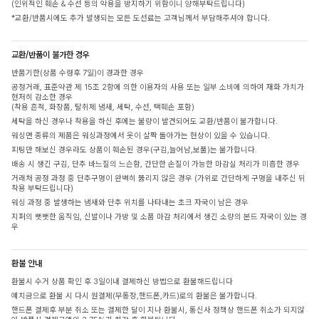
(인위적인 훼손 & 수선 등의 악용을 방지하기 위함이니 양해부탁드립니다)
*교환/반품시에도 추가 발생되는 모든 도선료는 고객님께서 부담해주셔야 합니다.
교환/반품이 불가한 경우
반품기한(상품 수령후 7일)이 경과한 경우
공정거래, 표준약관 제 15조 2항에 의한 이용자의 사용 또는 일부 소비에 의하여 재화 가치가
현저히 감소한 경우
(착용 흔적, 화장품, 탈취제 냄새, 세탁, 수선, 택훼손 포함)
세탁을 하신 경우나 착용을 하신 후에는 불량이 발견되어도 교환/반품이 불가합니다.
워싱면 종류의 제품은 워싱과정에서 옷이 살짝 돌아가는 현상이 있을 수 있습니다.
피팅만 해보신 경우라도 상품이 훼손된 경우(구김,늘어남,보풀)는 불가합니다.
배송 시 생긴 구김, 단추 바느질의 느슨함, 간단한 손질이 가능한 마감실 처리가 미흡한 경우
거래처 공정 과정 중 단추구멍이 완벽히 뚫리지 않은 경우 (가위로 간단하게 구멍을 내주신 뒤
착용 부탁드립니다)
워싱 과정 중 발생하는 냄새와 단추 위치를 나타내는 초크 자국이 남은 경우
지퍼의 뻣뻣한 움직임, 신발이나 가방 및 소품 마감 처리에서 생긴 소량의 본드 자국이 있는 경
우
환불 안내
환불시 수거 상품 확인 후 3일이내 결제하신 방법으로 환불해드립니다
예치금으로 환불 시 다시 원결제(무통장,핸드폰,카드)로의 환불은 불가합니다.
핸드폰 결제후 부분 취소 또는 결제한 달이 지나 환불시, 통신사 정책상 핸드폰 취소가 되지않