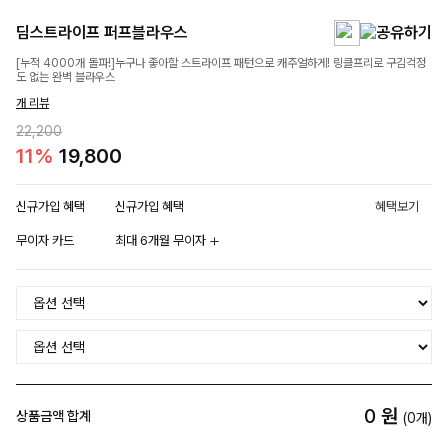
딤스트라이프 퍼프블라우스
[누적 4000개 돌파!]누구나 좋아할 스트라이프 패턴으로 캐주얼하게! 링클프리로 구김걱정
도 없는 완벽 블라우스
개 리뷰
22,200
11%
19,800
신규가입 혜택
신규가입 혜택
혜택보기
무이자 카드
최대 6개월 무이자
0
원
상품금액 합계
(
0
개)