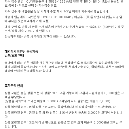
회수 접수 방법 : CJ대한통운택배(1588-1255)ARS 연결 후 1번 ▷ 1번 ▷ 받으신 운송장 번
호 등록 ▷ 착불로 선택 ▷ 회수접수 완료
회수 접수 후 대한통운 담당 기사가 주말 제외 1-2일 이내에 회수지로 방문합니다.
배송비 입금계좌 : 국민은행 512637-01-001048 / 예금주 : (주)클릭앤퍼니 (입금자명 옆
에 휴대폰 뒷번호 4자리 기재 요청)
대량 구매 후 반품 시 반품 수거 비용이 1만원 이상 추가 부과될 수 있습니다. (30만원 이상 주
문건/상품 개수 70% 이상 반품 시)
상습적인 대량 반품 시 구매에 제한이 있을 수 있습니다.
해외에서 확인된 불량제품
반품/교환 안내
국내에서 배송 받은 상품을 개인적으로 해외에 전달하신 후 불량제품으로 확인되었을 경우,
해당 제품이 클릭앤퍼니로 도착된 후에 교환/반품 처리가 가능하며, 클릭앤퍼니에서는 국내택
배비에 한해서 운송비를 부담 합니다
교환운임 안내
상품 교환은 동일 상품 또는 타 상품으로도 교환 가능하며, 교환시 교환배송비 6,000원은 고
객님 부담입니다.
(상품을 저희쪽에 보내는 배송비 3,000+고객님께 다시 발송되는 배송비 3,000)
상품 불량일 경우 : 동일 상품으로 교환시 클릭앤퍼니에서 왕복 운임을 모두 부담합니다.
상품 불량일 경우 : 동일 상품 외 타 상품이나 옵션 변경시 배송비 3,000원 고객님 부담입니
다.
상품 불량일 경우 : 교환이 아닌 변심으로 반품을 할 경우 초기 배송비 3,000원은 고객님 부
담입니다.