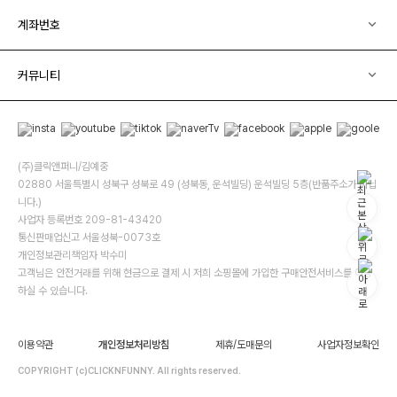
계좌번호
커뮤니티
(주)클릭앤퍼니/김예중
02880 서울특별시 성북구 성북로 49 (성북동, 운석빌딩) 운석빌딩 5층(반품주소가 아닙
니다.)
사업자 등록번호 209-81-43420
통신판매업신고 서울성북-0073호
개인정보관리책임자 박수미
고객님은 안전거래를 위해 현금으로 결제 시 저희 소핑몰에 가입한 구매안전서비스를 이용
하실 수 있습니다.
이용약관
개인정보처리방침
제휴/도매문의
사업자정보확인
COPYRIGHT (c)CLICKNFUNNY. All rights reserved.