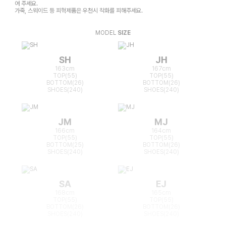
여 주세요.
가죽, 스웨이드 등 피혁제품은 우천시 착화를 피해주세요.
MODEL
SIZE
SH
JH
163cm
167cm
TOP(55)
TOP(55)
BOTTOM(26)
BOTTOM(26)
SHOES(240)
SHOES(240)
JM
MJ
166cm
164cm
TOP(55)
TOP(55)
BOTTOM(25)
BOTTOM(26)
SHOES(240)
SHOES(240)
SA
EJ
168cm
165cm
TOP(55)
TOP(55)
BOTTOM(26)
BOTTOM(26)
SHOES(240)
SHOES(240)