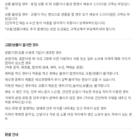
상품 불량일 경우 : 동일 상품 외 타 상품이나 옵션 변경시 배송비 3,000원 고객님 부담입니
다.
상품 불량일 경우 : 교환이 아닌 변심으로 반품을 할 경우 초기 배송비 3,000원은 고객님 부
담입니다.
(인위적인 훼손 & 수선 등의 악용을 방지하기 위함이니 양해부탁드립니다)
*교환/반품시에도 추가 발생되는 모든 도선료는 고객님께서 부담해주셔야 합니다.
교환/반품이 불가한 경우
반품기한(상품 수령후 7일)이 경과한 경우
공정거래, 표준약관 제 15조 2항에 의한 이용자의 사용 또는 일부 소비에 의하여 재화 가치가
현저히 감소한 경우
(착용 흔적, 화장품, 탈취제 냄새, 세탁, 수선, 택훼손 포함)
세탁을 하신 경우나 착용을 하신 후에는 불량이 발견되어도 교환/반품이 불가합니다.
워싱면 종류의 제품은 워싱과정에서 옷이 살짝 돌아가는 현상이 있을 수 있습니다.
피팅만 해보신 경우라도 상품이 훼손된 경우(구김,늘어남,보풀)는 불가합니다.
배송 시 생긴 구김, 단추 바느질의 느슨함, 간단한 손질이 가능한 마감실 처리가 미흡한 경우
거래처 공정 과정 중 단추구멍이 완벽히 뚫리지 않은 경우 (가위로 간단하게 구멍을 내주신 뒤
착용 부탁드립니다)
워싱 과정 중 발생하는 냄새와 단추 위치를 나타내는 초크 자국이 남은 경우
지퍼의 뻣뻣한 움직임, 신발이나 가방 및 소품 마감 처리에서 생긴 소량의 본드 자국이 있는 경
우
환불 안내