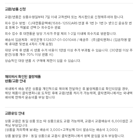
교환/반품 신청
교환/반품은 상품수령일부터 7일 이내 고객센터 또는 게시판으로 신청해주셔야 합니다.
회수 접수 방법 : CJ대한통운택배(1588-1255)ARS 연결 후 1번 ▷ 1번 ▷ 받으신 운송장 번
호 등록 ▷ 착불로 선택 ▷ 회수접수 완료
회수 접수 후 대한통운 담당 기사가 주말 제외 1-2일 이내에 회수지로 방문합니다.
배송비 입금계좌 : 국민은행 512637-01-001048 / 예금주 : (주)클릭앤퍼니 (입금자명 옆
에 휴대폰 뒷번호 4자리 기재 요청)
대량 구매 후 반품 시 반품 수거 비용이 1만원 이상 추가 부과될 수 있습니다. (30만원 이상 주
문건/상품 개수 70% 이상 반품 시)
상습적인 대량 반품 시 구매에 제한이 있을 수 있습니다.
해외에서 확인된 불량제품
반품/교환 안내
국내에서 배송 받은 상품을 개인적으로 해외에 전달하신 후 불량제품으로 확인되었을 경우,
해당 제품이 클릭앤퍼니로 도착된 후에 교환/반품 처리가 가능하며, 클릭앤퍼니에서는 국내택
배비에 한해서 운송비를 부담 합니다
교환운임 안내
상품 교환은 동일 상품 또는 타 상품으로도 교환 가능하며, 교환시 교환배송비 6,000원은 고
객님 부담입니다.
(상품을 저희쪽에 보내는 배송비 3,000+고객님께 다시 발송되는 배송비 3,000)
상품 불량일 경우 : 동일 상품으로 교환시 클릭앤퍼니에서 왕복 운임을 모두 부담합니다.