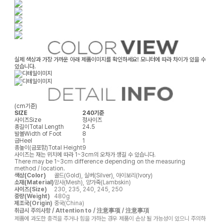
실제 색상과 가장 가까운 아래 제품이미지를 확인하세요! 모니터에 따라 차이가 있을 수
있습니다.
(cm기준)
SIZE
240기준
사이즈
Size
정사이즈
총길이
Total Length
24.5
발볼
Width of Foot
8
굽
Heel
1
총높이(굽포함)
Total Height
9
사이즈는 재는 위치에 따라 1~3cm의 오차가 생길 수 있습니다.
There may be 1~3cm difference depending on the measuring
method / location.
색상(Color)
골드(Gold), 실버(Silver), 아이보리(Ivory)
소재(Material)
망사(Mesh), 양가죽(Lambskin)
사이즈(Size)
230, 235, 240, 245, 250
중량(Weight)
480g
제조국(Origin)
중국(China)
취급시 주의사항 / Attention to / 注意事项 / 注意事項
제품에 과도한 충격을 주거나 힘을 가하는 경우 제품이 손상 될 가능성이 있으니 주의하