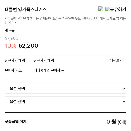
패들턴 양가죽스니커즈
사이드에 반짝반짝 빛나는 ☆패턴이 드리는 캐주얼한 무드- 통기성 좋게 매쉬 소재로 땀 차는
일 없이-
개 리뷰
57,900
10%
52,200
신규가입 혜택
신규가입 혜택
혜택보기
무이자 카드
최대 6개월 무이자
0
원
상품금액 합계
(
0
개)