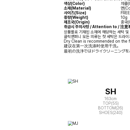
색상(Color)
챠콜(C
소재(Material)
면(Co
사이즈(Size)
FRE
중량(Weight)
10g
제조국(Origin)
중국(C
취급시 주의사항 / Attention to / 
상품별로 기재된 소재에 해당하는 세탁 및
클릭앤퍼니 모든 의류는 첫 세탁은 드라이
Dry Clean is recommended on the f
建议在第一次洗涤时使用干洗。
最初の洗浄ではドライクリーニングを
SH
163cm
TOP(55)
BOTTOM(26)
SHOES(240)