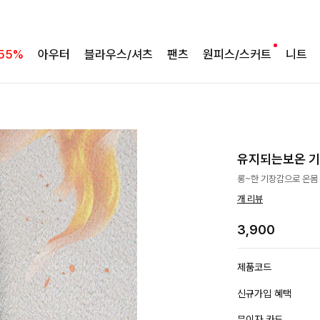
55%
아우터
블라우스/셔츠
팬츠
원피스/스커트
니트
유지되는보온 
롱~한 기장감으로 온몸
개 리뷰
3,900
제품코드
신규가입 혜택
무이자 카드