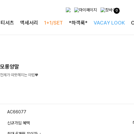
0
티셔츠
액세서리
1+1/SET
*하객룩*
VACAY LOOK
기모롱양말
 전체가 따뜻해지는 마법♥
AC66077
신규가입 혜택
최대 6개월 무이자