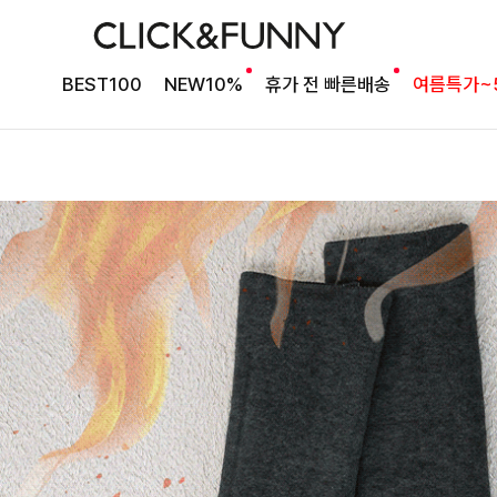
BEST100
NEW10%
휴가 전 빠른배송
여름특가~