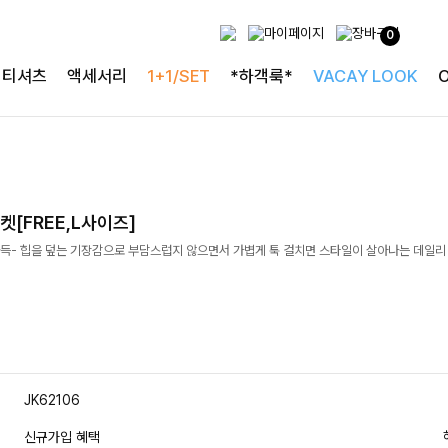
0
티셔츠
액세서리
1+1/SET
*하객룩*
VACAY LOOK
[FREE,L사이즈]
- 힙을 덮는 기장감으로 부담스럽지 않으면서 가볍게 툭 걸치면 스타일이 살아나는 데일리 트
JK62106
신규가입 혜택