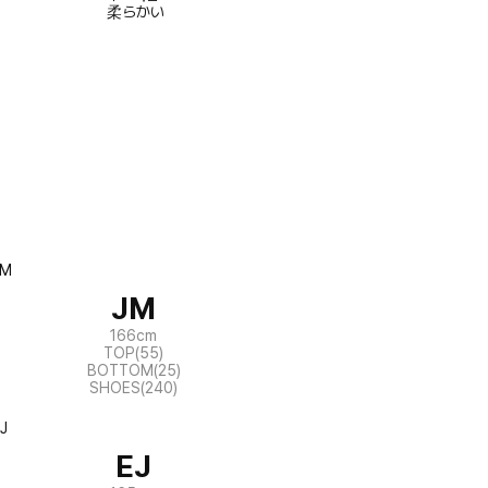
柔らかい
JM
166cm
TOP(55)
BOTTOM(25)
SHOES(240)
EJ