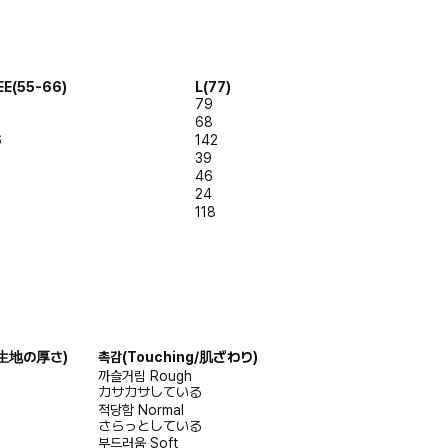
EE(55-66)
L(77)
79
68
6
142
39
46
24
118
s/生地の厚さ)
촉감
(Touching/肌ざわり)
까슬거림
Rough
カサカサしている
적당함
Normal
さらっとしている
부드러움
Soft