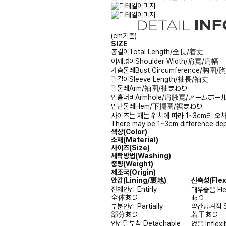
(cm기준)
SIZE
총길이
Total Length/全長/着丈
어깨넓이
Shoulder Width/肩寬/肩幅
가슴둘레
Bust Circumference/胸圍
팔길이
Sleeve Length/袖長/袖丈
팔둘레
Arm/袖圍/袖まわり
암홀너비
Armhole/肩腋寬/アームホー
밑단둘레
Hem/下擺圍/裾まわり
사이즈는 재는 위치에 따라 1~3cm의 오차
There may be 1~3cm difference dep
색상(Color)
소재(Material)
사이즈(Size)
세탁방법(Washing)
중량(Weight)
제조국(Origin)
안감
(Lining/裏地)
신축성
(Fle
전체안감
Entirly
매우좋음
Fl
全体あり
あり
부분안감
Partially
약간당겨짐
部分あり
若干あり
안감탈부착
Detachable
없음
Inflexi