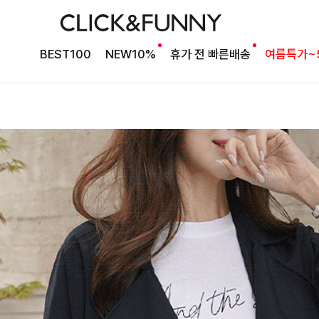
BEST100
NEW10%
휴가 전 빠른배송
여름특가~