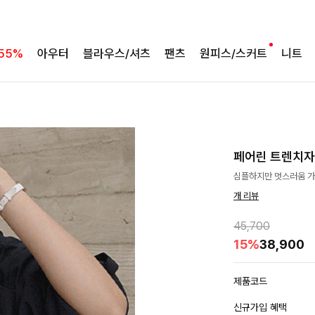
55%
아우터
블라우스/셔츠
팬츠
원피스/스커트
니트
페어린 트렌치자켓
심플하지만 멋스러움 가득
개 리뷰
45,700
15%
38,900
제품코드
신규가입 혜택