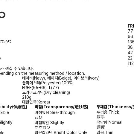
FR
77
66
/胸まわり
13
38
42
ル
22
112
가 생길 수 있습니다.
ending on the measuring method / location.
네이비(Navy), 베이지(Beige), 아이보리(Ivory)
폴리에스터(Polyester) 100%
FREE(55-66), L(77)
드라이크리닝(Dry cleaning)
210g
대한민국(Korea)
xibility/伸縮性)
비침
(Transparency/透け感)
두께감
(Thicknes
두꺼움
Thick
exible
비침있음
See-through
厚手
あり
Slightly
적당함
Normal
비침약간
Slightly
適度
ややあり
밝은칼라만
Bright Color Only
얇음
Thin
ble