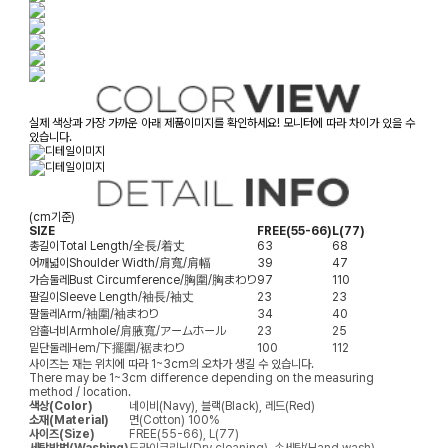
실제 색상과 가장 가까운 아래 제품이미지를 확인하세요! 모니터에 따라 차이가 있을 수
있습니다.
(cm기준)
SIZE
FREE(55-66)
L(77)
총길이
Total Length/全長/着丈
63
68
어깨넓이
Shoulder Width/肩寬/肩幅
39
47
가슴둘레
Bust Circumference/胸圍/胸まわり
97
110
팔길이
Sleeve Length/袖長/袖丈
23
23
팔둘레
Arm/袖圍/袖まわり
34
40
암홀너비
Armhole/肩腋寬/アームホール
23
25
밑단둘레
Hem/下擺圍/裾まわり
100
112
사이즈는 재는 위치에 따라 1~3cm의 오차가 생길 수 있습니다.
There may be 1~3cm difference depending on the measuring
method / location.
색상(Color)
네이비(Navy), 블랙(Black), 레드(Red)
소재(Material)
면(Cotton) 100%
사이즈(Size)
FREE(55-66), L(77)
세탁방법(Washing)
드라이크리닝(Dry cleaning), 손세탁(Hand wash)