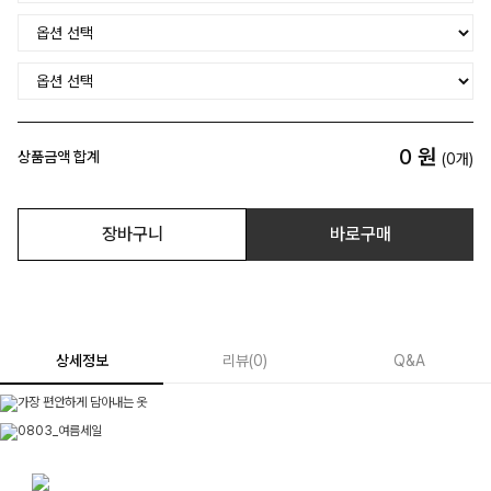
0
원
상품금액 합계
(
0
개)
장바구니
바로구매
상세정보
리뷰
(
0
)
Q&A