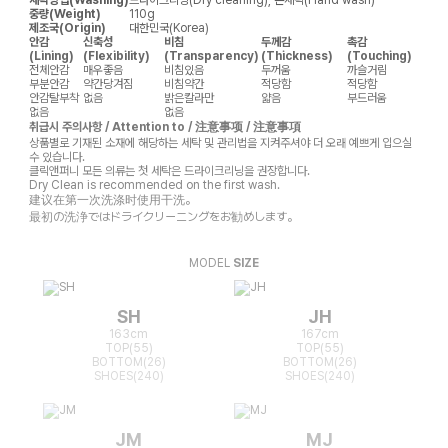
중량(Weight)
110g
제조국(Origin)
대한민국(Korea)
안감
신축성
비침
두께감
촉감
(Lining)
(Flexibility)
(Transparency)
(Thickness)
(Touching)
전체안감
매우좋음
비침있음
두꺼움
까슬거림
부분안감
약간당겨짐
비침약간
적당함
적당함
안감탈부착
없음
밝은칼라만
얇음
부드러움
없음
없음
취급시 주의사항 / Attention to / 注意事项 / 注意事項
상품별로 기재된 소재에 해당하는 세탁 및 관리법을 지켜주셔야 더 오래 예쁘게 입으실
수 있습니다.
클릭앤퍼니 모든 의류는 첫 세탁은 드라이크리닝을 권장합니다.
Dry Clean is recommended on the first wash.
建议在第一次洗涤时使用干洗。
最初の洗浄ではドライクリーニングをお勧めします。
MODEL
SIZE
SH
JH
163cm
167cm
TOP(55)
TOP(55)
BOTTOM(26)
BOTTOM(26)
SHOES(240)
SHOES(240)
JM
MJ