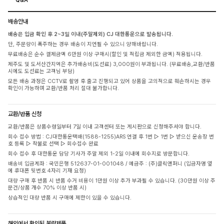
배송안내
배송은 입금 확인 후 2~3일 이내(주말제외) CJ 대한통운으로 발송됩니다.
단, 주문량이 폭주하는 경우 배송이 지연될 수 있으니 양해바랍니다.
무료배송은 순수 결제금액 6만원 이상 구매시(할인 및 적립금 제외한 금액) 적용됩니다.
제주도 및 도서산간지역은 추가배송비(도선료) 3,000원이 부과됩니다. (무료배송,교환/반품
시에도 도선료는 고객님 부담)
모든 배송 과정은 CCTV로 촬영 후 출고 진행되고 있어 상품을 고의적으로 훼손하시는 경우
확인이 가능하며 교환/반품 처리 절대 불가합니다.
교환/반품 신청
교환/반품은 상품수령일부터 7일 이내 고객센터 또는 게시판으로 신청해주셔야 합니다.
회수 접수 방법 : CJ대한통운택배(1588-1255)ARS 연결 후 1번 ▷ 1번 ▷ 받으신 운송장 번
호 등록 ▷ 착불로 선택 ▷ 회수접수 완료
회수 접수 후 대한통운 담당 기사가 주말 제외 1-2일 이내에 회수지로 방문합니다.
배송비 입금계좌 : 국민은행 512637-01-001048 / 예금주 : (주)클릭앤퍼니 (입금자명 옆
에 휴대폰 뒷번호 4자리 기재 요청)
대량 구매 후 반품 시 반품 수거 비용이 1만원 이상 추가 부과될 수 있습니다. (30만원 이상 주
문건/상품 개수 70% 이상 반품 시)
상습적인 대량 반품 시 구매에 제한이 있을 수 있습니다.
해외에서 확인된 불량제품