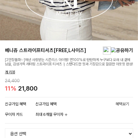
베니쥬 스트라이프티셔츠[FREE,L사이즈]
[2만장돌파✨]매년 사랑받는 시즌리스 아이템! 면100%로 탄탄하게 누구보다 오래 내 곁에
남을, 감성가득 레터링 스트라이프 티셔츠 :) 스탠다드한 핏과 기장감으로 깔끔한 아웃핏 완성!
개 리뷰
24,400
11%
21,800
신규가입 혜택
신규가입 혜택
혜택보기
무이자 카드
최대 6개월 무이자