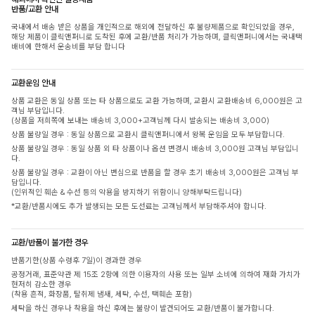
반품/교환 안내
국내에서 배송 받은 상품을 개인적으로 해외에 전달하신 후 불량제품으로 확인되었을 경우,
해당 제품이 클릭앤퍼니로 도착된 후에 교환/반품 처리가 가능하며, 클릭앤퍼니에서는 국내택
배비에 한해서 운송비를 부담 합니다
교환운임 안내
상품 교환은 동일 상품 또는 타 상품으로도 교환 가능하며, 교환시 교환배송비 6,000원은 고
객님 부담입니다.
(상품을 저희쪽에 보내는 배송비 3,000+고객님께 다시 발송되는 배송비 3,000)
상품 불량일 경우 : 동일 상품으로 교환시 클릭앤퍼니에서 왕복 운임을 모두 부담합니다.
상품 불량일 경우 : 동일 상품 외 타 상품이나 옵션 변경시 배송비 3,000원 고객님 부담입니
다.
상품 불량일 경우 : 교환이 아닌 변심으로 반품을 할 경우 초기 배송비 3,000원은 고객님 부
담입니다.
(인위적인 훼손 & 수선 등의 악용을 방지하기 위함이니 양해부탁드립니다)
*교환/반품시에도 추가 발생되는 모든 도선료는 고객님께서 부담해주셔야 합니다.
교환/반품이 불가한 경우
반품기한(상품 수령후 7일)이 경과한 경우
공정거래, 표준약관 제 15조 2항에 의한 이용자의 사용 또는 일부 소비에 의하여 재화 가치가
현저히 감소한 경우
(착용 흔적, 화장품, 탈취제 냄새, 세탁, 수선, 택훼손 포함)
세탁을 하신 경우나 착용을 하신 후에는 불량이 발견되어도 교환/반품이 불가합니다.