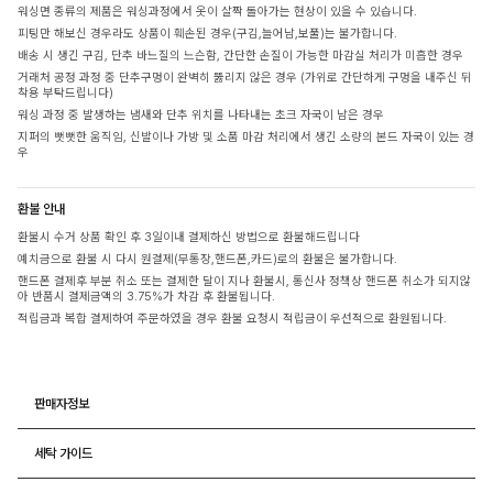
워싱면 종류의 제품은 워싱과정에서 옷이 살짝 돌아가는 현상이 있을 수 있습니다.
피팅만 해보신 경우라도 상품이 훼손된 경우(구김,늘어남,보풀)는 불가합니다.
배송 시 생긴 구김, 단추 바느질의 느슨함, 간단한 손질이 가능한 마감실 처리가 미흡한 경우
거래처 공정 과정 중 단추구멍이 완벽히 뚫리지 않은 경우 (가위로 간단하게 구멍을 내주신 뒤
착용 부탁드립니다)
워싱 과정 중 발생하는 냄새와 단추 위치를 나타내는 초크 자국이 남은 경우
지퍼의 뻣뻣한 움직임, 신발이나 가방 및 소품 마감 처리에서 생긴 소량의 본드 자국이 있는 경
우
환불 안내
환불시 수거 상품 확인 후 3일이내 결제하신 방법으로 환불해드립니다
예치금으로 환불 시 다시 원결제(무통장,핸드폰,카드)로의 환불은 불가합니다.
핸드폰 결제후 부분 취소 또는 결제한 달이 지나 환불시, 통신사 정책상 핸드폰 취소가 되지않
아 반품시 결제금액의 3.75%가 차감 후 환불됩니다.
적립금과 복합 결제하여 주문하였을 경우 환불 요청시 적립금이 우선적으로 환원됩니다.
판매자정보
세탁 가이드