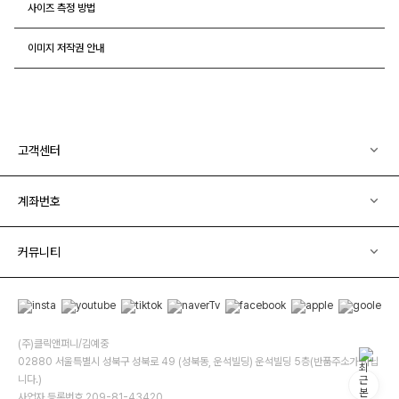
사이즈 측정 방법
이미지 저작권 안내
고객센터
계좌번호
커뮤니티
(주)클릭앤퍼니/김예중
02880 서울특별시 성북구 성북로 49 (성북동, 운석빌딩) 운석빌딩 5층(반품주소가 아닙
니다.)
사업자 등록번호 209-81-43420