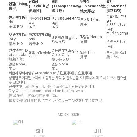
두께감
신축성
비침
촉감
안감
(Lining/
(Flexibility/
(Transparency/
(Thickness/生
(Touching/
裏地)
伸縮性)
透け感)
肌ざわり)
地の厚さ)
까슬거림
Rou
전체안감
Enti
매우좋음
Flexi
비침있음
See-thro
두꺼움
Thick
gh
rly
ble
ugh
厚手
カサカサして
全体あり
あり
あり
いる
적당함
Norma
부분안감
Part
약간당겨짐
Slig
적당함
Normal
비침약간
Slightly
l
ially
htly
適度
ややあり
さらっとして
部分あり
若干あり
いる
안감탈부착
D
밝은칼라만
Bright
얇음
Thin
부드러움
Soft
없음
Inflexible
etachable
Color Only
なし
薄手
柔らかい
脱着可能
薄い色あり
없음
None
없음
None
なし
なし
취급시 주의사항 / Attention to / 注意事项 / 注意事項
상품별로 기재된 소재에 해당하는 세탁 및 관리법을 지켜주셔야 더 오래 예쁘게 입으실
수 있습니다.
클릭앤퍼니 모든 의류는 첫 세탁은 드라이크리닝을 권장합니다.
Dry Clean is recommended on the first wash.
建议在第一次洗涤时使用干洗。
最初の洗濯は専門店にてドライクリーニングをしてください。
MODEL
SIZE
SH
JH
163cm
167cm