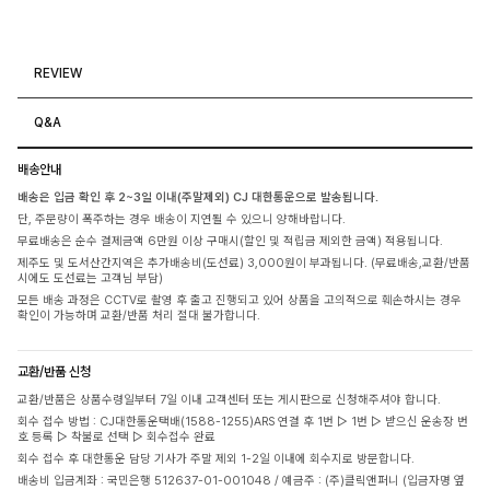
REVIEW
Q&A
배송안내
배송은 입금 확인 후 2~3일 이내(주말제외) CJ 대한통운으로 발송됩니다.
단, 주문량이 폭주하는 경우 배송이 지연될 수 있으니 양해바랍니다.
무료배송은 순수 결제금액 6만원 이상 구매시(할인 및 적립금 제외한 금액) 적용됩니다.
제주도 및 도서산간지역은 추가배송비(도선료) 3,000원이 부과됩니다. (무료배송,교환/반품
시에도 도선료는 고객님 부담)
모든 배송 과정은 CCTV로 촬영 후 출고 진행되고 있어 상품을 고의적으로 훼손하시는 경우
확인이 가능하며 교환/반품 처리 절대 불가합니다.
교환/반품 신청
교환/반품은 상품수령일부터 7일 이내 고객센터 또는 게시판으로 신청해주셔야 합니다.
회수 접수 방법 : CJ대한통운택배(1588-1255)ARS 연결 후 1번 ▷ 1번 ▷ 받으신 운송장 번
호 등록 ▷ 착불로 선택 ▷ 회수접수 완료
회수 접수 후 대한통운 담당 기사가 주말 제외 1-2일 이내에 회수지로 방문합니다.
배송비 입금계좌 : 국민은행 512637-01-001048 / 예금주 : (주)클릭앤퍼니 (입금자명 옆