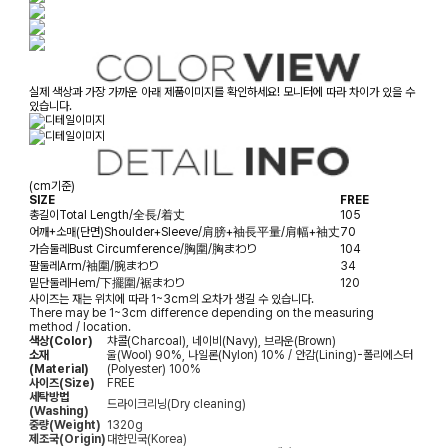
실제 색상과 가장 가까운 아래 제품이미지를 확인하세요! 모니터에 따라 차이가 있을 수
있습니다.
(cm기준)
SIZE
FREE
총길이
Total Length/全長/着丈
105
어깨+소매(단면)
Shoulder+Sleeve/肩膀+袖長平量/肩幅+袖丈
70
가슴둘레
Bust Circumference/胸圍/胸まわり
104
팔둘레
Arm/袖圍/腕まわり
34
밑단둘레
Hem/下擺圍/裾まわり
120
사이즈는 재는 위치에 따라 1~3cm의 오차가 생길 수 있습니다.
There may be 1~3cm difference depending on the measuring
method / location.
색상(Color)
챠콜(Charcoal), 네이비(Navy), 브라운(Brown)
소재
울(Wool) 90%, 나일론(Nylon) 10% / 안감(Lining)-폴리에스터
(Material)
(Polyester) 100%
사이즈(Size)
FREE
세탁방법
드라이크리닝(Dry cleaning)
(Washing)
중량(Weight)
1320g
제조국(Origin)
대한민국(Korea)