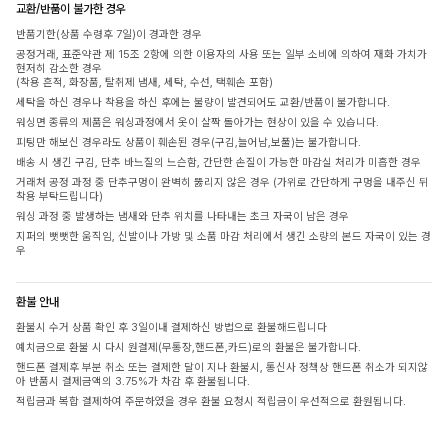
교환/반품이 불가한 경우
반품기한(상품 수령후 7일)이 경과한 경우
공정거래, 표준약관 제 15조 2항에 의한 이용자의 사용 또는 일부 소비에 의하여 재화 가치가
현저히 감소한 경우
(착용 흔적, 화장품, 탈취제 냄새, 세탁, 수선, 택훼손 포함)
세탁을 하신 경우나 착용을 하신 후에는 불량이 발견되어도 교환/반품이 불가합니다.
워싱면 종류의 제품은 워싱과정에서 옷이 살짝 돌아가는 현상이 있을 수 있습니다.
피팅만 해보신 경우라도 상품이 훼손된 경우(구김,늘어남,보풀)는 불가합니다.
배송 시 생긴 구김, 단추 바느질의 느슨함, 간단한 손질이 가능한 마감실 처리가 미흡한 경우
거래처 공정 과정 중 단추구멍이 완벽히 뚫리지 않은 경우 (가위로 간단하게 구멍을 내주신 뒤
착용 부탁드립니다)
워싱 과정 중 발생하는 냄새와 단추 위치를 나타내는 초크 자국이 남은 경우
지퍼의 뻣뻣한 움직임, 신발이나 가방 및 소품 마감 처리에서 생긴 소량의 본드 자국이 있는 경
우
환불 안내
환불시 수거 상품 확인 후 3일이내 결제하신 방법으로 환불해드립니다
예치금으로 환불 시 다시 원결제(무통장,핸드폰,카드)로의 환불은 불가합니다.
핸드폰 결제후 부분 취소 또는 결제한 달이 지나 환불시, 통신사 정책상 핸드폰 취소가 되지않
아 반품시 결제금액의 3.75%가 차감 후 환불됩니다.
적립금과 복합 결제하여 주문하였을 경우 환불 요청시 적립금이 우선적으로 환원됩니다.