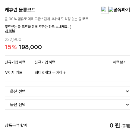
케휴런 울롱코트
울 90% 함유로 더욱 고급스럽게, 추위에도 걱정 없는 울 코트
무드있는 울 코트와 함께 포근한 하루 보내세요 : )
개 리뷰
232,900
15%
198,000
신규가입 혜택
신규가입 혜택
혜택보기
무이자 카드
최대 6개월 무이자
0
원
상품금액 합계
(
0
개)