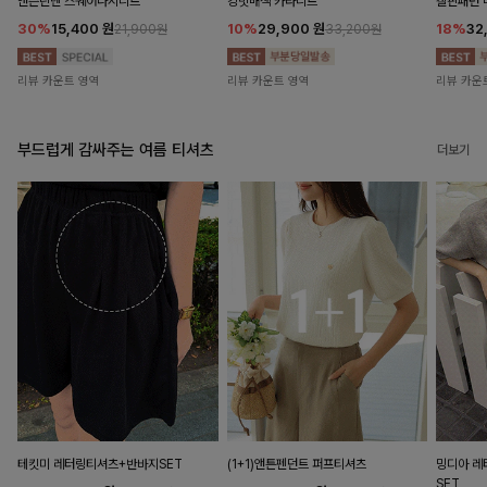
앤즌린넨 스퀘어나시니트
킹밋배색 카라니트
캘핀패턴 
30%
15,400
원
10%
29,900
원
18%
32
21,900원
33,200원
리뷰 카운트 영역
리뷰 카운트 영역
리뷰 카운
부드럽게 감싸주는 여름 티셔츠
더보기
테킷미 레터링티셔츠+반바지SET
(1+1)앤튼펜던트 퍼프티셔츠
밍디아 
SET