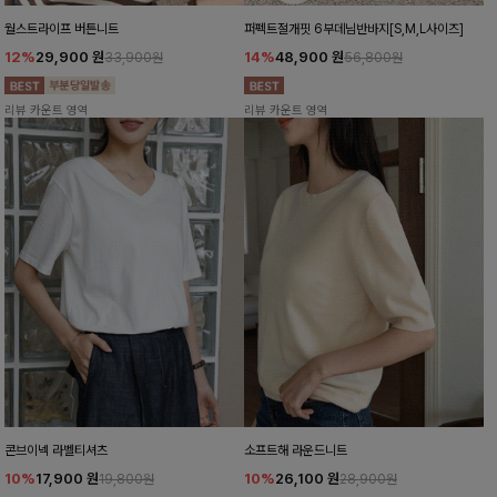
월스트라이프 버튼니트
퍼펙트절개핏 6부데님반바지[S,M,L사이즈]
12%
29,900
원
14%
48,900
원
33,900원
56,800원
리뷰 카운트 영역
리뷰 카운트 영역
콘브이넥 라벨티셔츠
소프트해 라운드니트
10%
17,900
원
10%
26,100
원
19,800원
28,900원