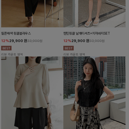
릴픈배색 링클블라우스
헨틴링클 날개티셔츠+치마바지SET
12%
29,900
원
12%
29,900
원
33,900원
33,900원
리뷰 카운트 영역
리뷰 카운트 영역