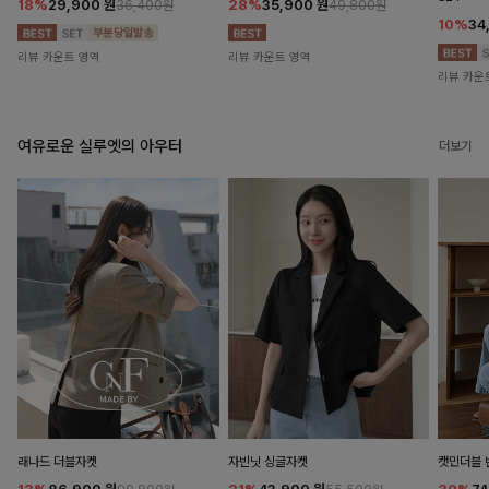
18%
29,900
원
28%
35,900
원
36,400원
49,800원
10%
34
리뷰 카운트 영역
리뷰 카운트 영역
리뷰 카운
여유로운 실루엣의 아우터
더보기
래나드 더블자켓
자빈닛 싱글자켓
캣민더블 