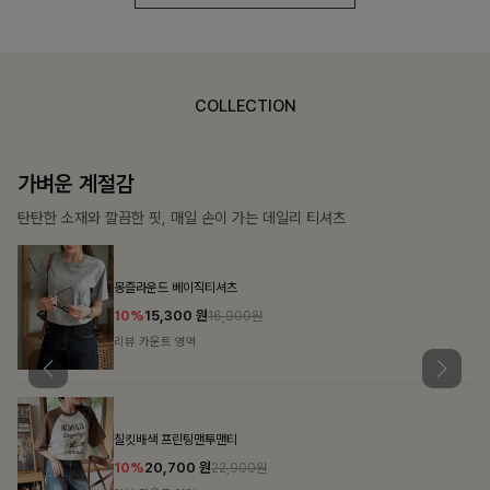
COLLECTION
가장 쉬운 코디
특별한 날부터 일상까지 함께하는 룩
쥬빌스트링 포켓원피스
17%
48,900
원
58,900원
리뷰 카운트 영역
블룬티 나시원피스+셔츠SET
15%
31,900
원
37,500원