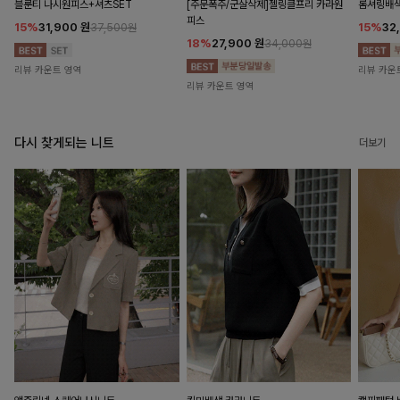
블룬티 나시원피스+셔츠SET
[주문폭주/군살삭제]젤링클프리 카라원
롬셔링배
피스
15%
31,900
원
15%
32
37,500원
18%
27,900
원
34,000원
리뷰 카운트 영역
리뷰 카운
리뷰 카운트 영역
다시 찾게되는 니트
더보기