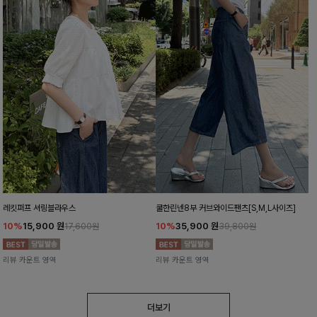
레킷퍼프 셔링블라우스
쿨한린넨8부 커브와이드팬츠[S,M,L사이즈]
10%
15,900
원
10%
35,900
원
17,600원
39,800원
리뷰 카운트 영역
리뷰 카운트 영역
더보기