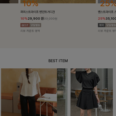
25%
10%
밴스트라이프 스트링원피스
[5천장돌파/C
25%
35,100
원
10%
34,90
46,800원
리뷰 카운트 영역
리뷰 카운트 영
BEST ITEM