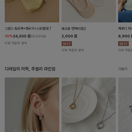
뽀소옹 면메쉬덧신
그렌스 토트백+파우치+스트랩SET
케루디 자
2,000
원
10%
24,300
원
8,900
26,900원
리뷰 카운트 영역
리뷰 카운트 영역
리뷰 카운
디테일의 미학, 주얼리 라인업
더보기