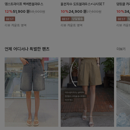
댕스트라이프 백버튼블라우스
율븐자수 도트블라우스+나시SET
덤링클 카
12%
51,900
원
10%
24,900
원
10%
34
58,900원
27,600원
리뷰 카운트 영역
리뷰 카운트 영역
리뷰 카운
언제 어디서나 특별한 팬츠
더보기