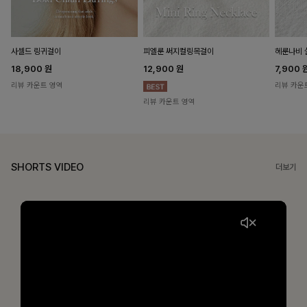
헤룬나비 
사셀드 링귀걸이
피엘룬 써지컬링목걸이
7,900
18,900
원
12,900
원
리뷰 카운
리뷰 카운트 영역
리뷰 카운트 영역
SHORTS VIDEO
더보기