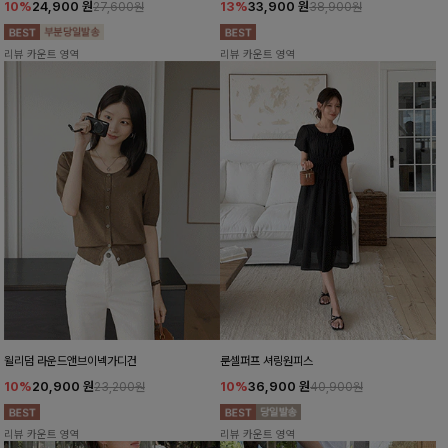
10%
24,900
원
13%
33,900
원
27,600원
38,900원
리뷰 카운트 영역
리뷰 카운트 영역
윌리덤 라운드앤브이넥가디건
룬셀퍼프 셔링원피스
10%
20,900
원
10%
36,900
원
23,200원
40,900원
리뷰 카운트 영역
리뷰 카운트 영역