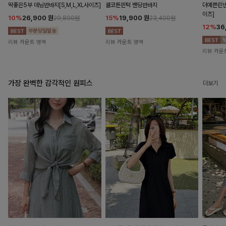
딱좋은5부 데님반바지[S,M,L,XL사이즈]
쿨코튼핀턱 밴딩반바지
더예쁜린넨
이즈]
10%
26,900
원
15%
19,900
원
29,800원
23,400원
12%
36
리뷰 카운트 영역
리뷰 카운트 영역
리뷰 카운
가장 완벽한 감각적인 원피스
더보기