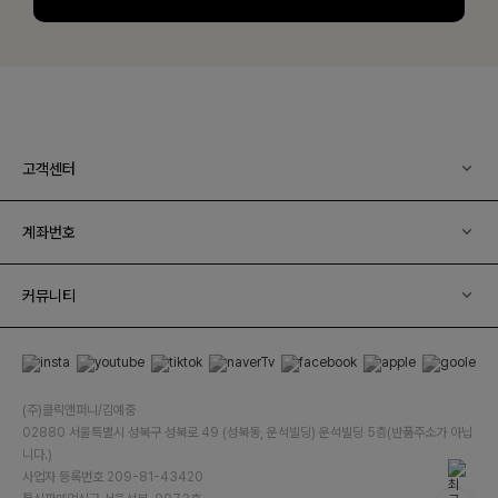
고객센터
계좌번호
커뮤니티
(주)클릭앤퍼니/김예중
02880 서울특별시 성북구 성북로 49 (성북동, 운석빌딩) 운석빌딩 5층(반품주소가 아닙
니다.)
사업자 등록번호 209-81-43420