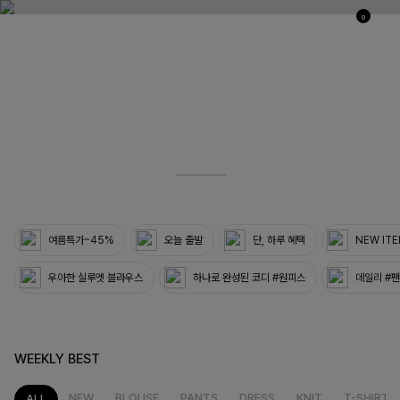
0
03
33
여름특가~45%
오늘 출발
단, 하루 혜택
NEW IT
우아한 실루엣 블라우스
하나로 완성된 코디 #원피스
데일리 #
WEEKLY BEST
NEW
BLOUSE
PANTS
DRESS
KNIT
T-SHIRT
ALL