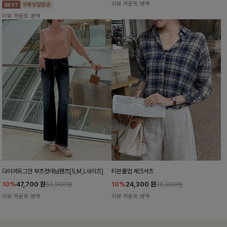
리뷰 카운트 영역
리뷰 카운트 영역
다이어트그만 부츠컷데님팬츠[S,M,L사이즈]
티븐롤업 체크셔츠
10%
47,700
원
10%
24,300
원
52,900원
26,900원
리뷰 카운트 영역
리뷰 카운트 영역