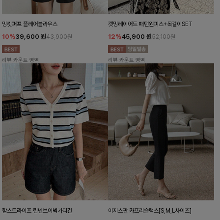
밍킷퍼프 플레어블라우스
캣밍레이어드 패턴원피스+목걸이SET
10%
39,600
원
12%
45,900
원
43,900원
52,100원
리뷰 카운트 영역
리뷰 카운트 영역
함스트라이프 린넨브이넥가디건
이지스판 카프리슬랙스[S,M,L사이즈]