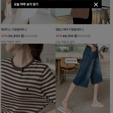
오늘 하루 보지 않기
펌레이스 리본블라우스
럽틸스퀘어 리본블라우스
10%
39,600
원
10%
44,100
원
43,900원
48,900원
리뷰 카운트 영역
리뷰 카운트 영역