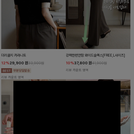
더리골지 카라니트
강력한편안함 와이드슬랙스[FREE,L사이즈]
12%
29,900
원
10%
37,800
원
33,900원
41,900원
리뷰 카운트 영역
리뷰 카운트 영역