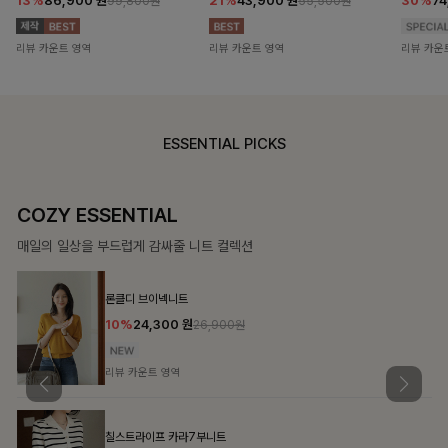
13%
86,900
원
21%
43,900
원
30%
7
99,800원
55,500원
리뷰 카운트 영역
리뷰 카운트 영역
리뷰 카운
ESSENTIAL PICKS
COZY ESSENTIAL
매일의 일상을 부드럽게 감싸줄 니트 컬렉션
론클디 브이넥니트
10%
24,300
원
26,900원
리뷰 카운트 영역
칠스트라이프 카라7부니트