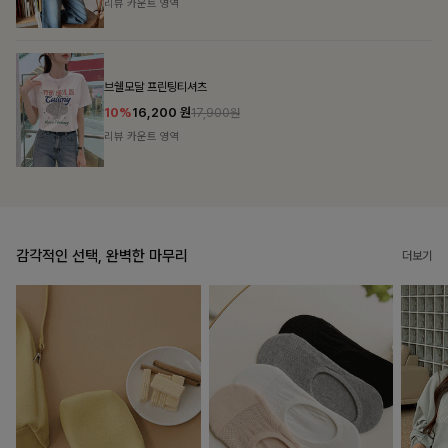
리뷰 카운트 영역
캣시어서커 버튼카라원피스+벨트SET
16%
79,900
원
95,100원
리뷰 카운트 영역
감각적인 선택, 완벽한 마무리
더보기