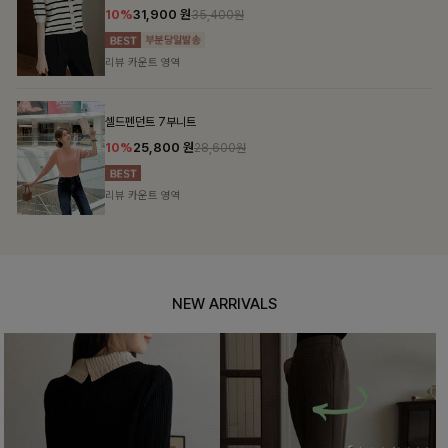
10%
31,900
원
35,400원
리뷰 카운트 영역
셀드펜던트 7부니트
10%
25,800
원
28,600원
리뷰 카운트 영역
NEW ARRIVALS