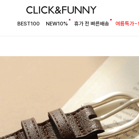
BEST100
NEW10%
휴가 전 빠른배송
여름특가~