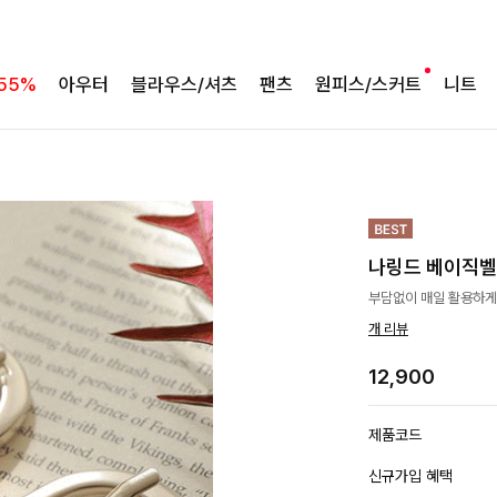
55%
아우터
블라우스/셔츠
팬츠
원피스/스커트
니트
나링드 베이직
부담없이 매일 활용하게될
개 리뷰
12,900
제품코드
신규가입 혜택