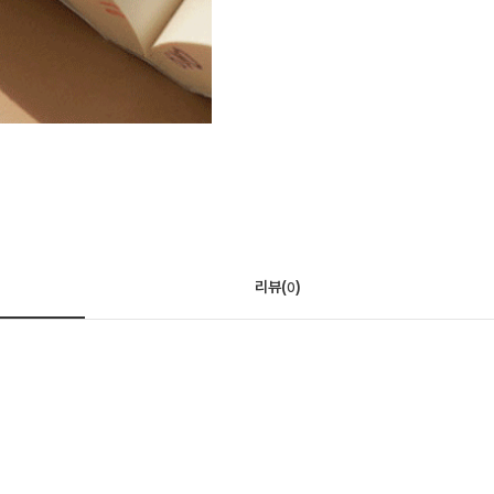
리뷰(
)
0