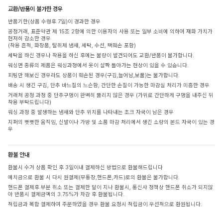
교환/반품이 불가한 경우
반품기한(상품 수령후 7일)이 경과한 경우
공정거래, 표준약관 제 15조 2항에 의한 이용자의 사용 또는 일부 소비에 의하여 재화 가치가
현저히 감소한 경우
(착용 흔적, 화장품, 탈취제 냄새, 세탁, 수선, 택훼손 포함)
세탁을 하신 경우나 착용을 하신 후에는 불량이 발견되어도 교환/반품이 불가합니다.
워싱면 종류의 제품은 워싱과정에서 옷이 살짝 돌아가는 현상이 있을 수 있습니다.
피팅만 해보신 경우라도 상품이 훼손된 경우(구김,늘어남,보풀)는 불가합니다.
배송 시 생긴 구김, 단추 바느질의 느슨함, 간단한 손질이 가능한 마감실 처리가 미흡한 경우
거래처 공정 과정 중 단추구멍이 완벽히 뚫리지 않은 경우 (가위로 간단하게 구멍을 내주신 뒤
착용 부탁드립니다)
워싱 과정 중 발생하는 냄새와 단추 위치를 나타내는 초크 자국이 남은 경우
지퍼의 뻣뻣한 움직임, 신발이나 가방 및 소품 마감 처리에서 생긴 소량의 본드 자국이 있는 경
우
환불 안내
환불시 수거 상품 확인 후 3일이내 결제하신 방법으로 환불해드립니다
예치금으로 환불 시 다시 원결제(무통장,핸드폰,카드)로의 환불은 불가합니다.
핸드폰 결제후 부분 취소 또는 결제한 달이 지나 환불시, 통신사 정책상 핸드폰 취소가 되지않
아 반품시 결제금액의 3.75%가 차감 후 환불됩니다.
적립금과 복합 결제하여 주문하였을 경우 환불 요청시 적립금이 우선적으로 환원됩니다.