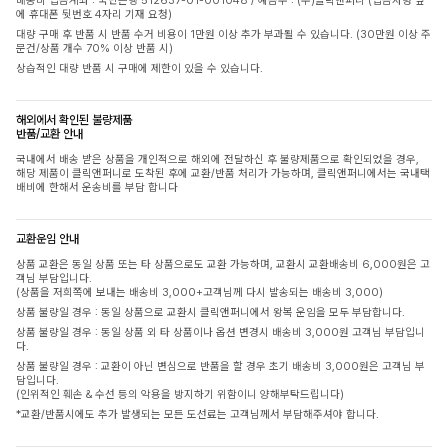
배송비 입금계좌 : 국민은행 512637-01-001048 / 예금주 : (주)클릭앤퍼니 (입금자명 옆
에 휴대폰 뒷번호 4자리 기재 요청)
대량 구매 후 반품 시 반품 수거 비용이 1만원 이상 추가 부과될 수 있습니다. (30만원 이상 주
문건/상품 개수 70% 이상 반품 시)
상습적인 대량 반품 시 구매에 제한이 있을 수 있습니다.
해외에서 확인된 불량제품
반품/교환 안내
국내에서 배송 받은 상품을 개인적으로 해외에 전달하신 후 불량제품으로 확인되었을 경우,
해당 제품이 클릭앤퍼니로 도착된 후에 교환/반품 처리가 가능하며, 클릭앤퍼니에서는 국내택
배비에 한해서 운송비를 부담 합니다
교환운임 안내
상품 교환은 동일 상품 또는 타 상품으로도 교환 가능하며, 교환시 교환배송비 6,000원은 고
객님 부담입니다.
(상품을 저희쪽에 보내는 배송비 3,000+고객님께 다시 발송되는 배송비 3,000)
상품 불량일 경우 : 동일 상품으로 교환시 클릭앤퍼니에서 왕복 운임을 모두 부담합니다.
상품 불량일 경우 : 동일 상품 외 타 상품이나 옵션 변경시 배송비 3,000원 고객님 부담입니
다.
상품 불량일 경우 : 교환이 아닌 변심으로 반품을 할 경우 초기 배송비 3,000원은 고객님 부
담입니다.
(인위적인 훼손 & 수선 등의 악용을 방지하기 위함이니 양해부탁드립니다)
*교환/반품시에도 추가 발생되는 모든 도선료는 고객님께서 부담해주셔야 합니다.