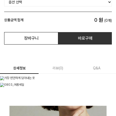
0
원
상품금액 합계
(
0
개)
장바구니
바로구매
상세정보
리뷰
(
0
)
Q&A