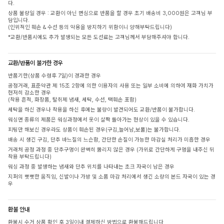
다.
상품 불량일 경우 : 교환이 아닌 변심으로 반품을 할 경우 초기 배송비 3,000원은 고객님 부
담입니다.
(인위적인 훼손 & 수선 등의 악용을 방지하기 위함이니 양해부탁드립니다)
*교환/반품시에도 추가 발생되는 모든 도선료는 고객님께서 부담해주셔야 합니다.
교환/반품이 불가한 경우
반품기한(상품 수령후 7일)이 경과한 경우
공정거래, 표준약관 제 15조 2항에 의한 이용자의 사용 또는 일부 소비에 의하여 재화 가치가
현저히 감소한 경우
(착용 흔적, 화장품, 탈취제 냄새, 세탁, 수선, 택훼손 포함)
세탁을 하신 경우나 착용을 하신 후에는 불량이 발견되어도 교환/반품이 불가합니다.
워싱면 종류의 제품은 워싱과정에서 옷이 살짝 돌아가는 현상이 있을 수 있습니다.
피팅만 해보신 경우라도 상품이 훼손된 경우(구김,늘어남,보풀)는 불가합니다.
배송 시 생긴 구김, 단추 바느질의 느슨함, 간단한 손질이 가능한 마감실 처리가 미흡한 경우
거래처 공정 과정 중 단추구멍이 완벽히 뚫리지 않은 경우 (가위로 간단하게 구멍을 내주신 뒤
착용 부탁드립니다)
워싱 과정 중 발생하는 냄새와 단추 위치를 나타내는 초크 자국이 남은 경우
지퍼의 뻣뻣한 움직임, 신발이나 가방 및 소품 마감 처리에서 생긴 소량의 본드 자국이 있는 경
우
환불 안내
환불시 수거 상품 확인 후 3일이내 결제하신 방법으로 환불해드립니다