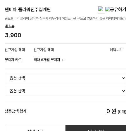
텐비아 플라워진주집게핀
골드컬러의 플라워 장식과 진주가 어우러져 여성스러운 무드로 연출하기 좋은 아이템이에요:)
개 리뷰
3,900
신규가입 혜택
신규가입 혜택
혜택보기
무이자 카드
최대 6개월 무이자
0
원
상품금액 합계
(
0
개)