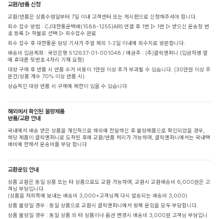
교환/반품 신청
교환/반품은 상품수령일부터 7일 이내 고객센터 또는 게시판으로 신청해주셔야 합니다.
회수 접수 방법 : CJ대한통운택배(1588-1255)ARS 연결 후 1번 ▷ 1번 ▷ 받으신 운송장 번
호 등록 ▷ 착불로 선택 ▷ 회수접수 완료
회수 접수 후 대한통운 담당 기사가 주말 제외 1-2일 이내에 회수지로 방문합니다.
배송비 입금계좌 : 국민은행 512637-01-001048 / 예금주 : (주)클릭앤퍼니 (입금자명 옆
에 휴대폰 뒷번호 4자리 기재 요청)
대량 구매 후 반품 시 반품 수거 비용이 1만원 이상 추가 부과될 수 있습니다. (30만원 이상 주
문건/상품 개수 70% 이상 반품 시)
상습적인 대량 반품 시 구매에 제한이 있을 수 있습니다.
해외에서 확인된 불량제품
반품/교환 안내
국내에서 배송 받은 상품을 개인적으로 해외에 전달하신 후 불량제품으로 확인되었을 경우,
해당 제품이 클릭앤퍼니로 도착된 후에 교환/반품 처리가 가능하며, 클릭앤퍼니에서는 국내택
배비에 한해서 운송비를 부담 합니다
교환운임 안내
상품 교환은 동일 상품 또는 타 상품으로도 교환 가능하며, 교환시 교환배송비 6,000원은 고
객님 부담입니다.
(상품을 저희쪽에 보내는 배송비 3,000+고객님께 다시 발송되는 배송비 3,000)
상품 불량일 경우 : 동일 상품으로 교환시 클릭앤퍼니에서 왕복 운임을 모두 부담합니다.
상품 불량일 경우 : 동일 상품 외 타 상품이나 옵션 변경시 배송비 3,000원 고객님 부담입니