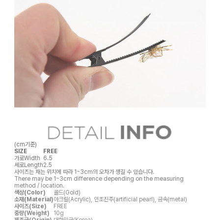
(cm기준)
SIZE
FREE
가로
Width
6.5
세로
Length
2.5
사이즈는 재는 위치에 따라 1~3cm의 오차가 생길 수 있습니다.
There may be 1~3cm difference depending on the measuring
method / location.
색상(Color)
골드(Gold)
소재(Material)
아크릴(Acrylic), 인조진주(artificial pearl), 금속(metal)
사이즈(Size)
FREE
중량(Weight)
10g
제조국(Origin)
대한민국(Korea)