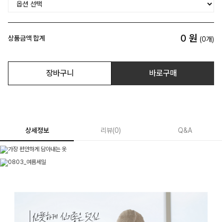
0
원
상품금액 합계
(
0
개)
장바구니
바로구매
상세정보
리뷰
(
0
)
Q&A