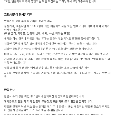
*교환/반품시에도 추가 발생되는 모든 도선료는 고객님께서 부담해주셔야 합니다.
교환/반품이 불가한 경우
반품기한(상품 수령후 7일)이 경과한 경우
공정거래, 표준약관 제 15조 2항에 의한 이용자의 사용 또는 일부 소비에 의하여 재화 가치가
현저히 감소한 경우
(착용 흔적, 화장품, 탈취제 냄새, 세탁, 수선, 택훼손 포함)
세탁을 하신 경우나 착용을 하신 후에는 불량이 발견되어도 교환/반품이 불가합니다.
워싱면 종류의 제품은 워싱과정에서 옷이 살짝 돌아가는 현상이 있을 수 있습니다.
피팅만 해보신 경우라도 상품이 훼손된 경우(구김,늘어남,보풀)는 불가합니다.
배송 시 생긴 구김, 단추 바느질의 느슨함, 간단한 손질이 가능한 마감실 처리가 미흡한 경우
거래처 공정 과정 중 단추구멍이 완벽히 뚫리지 않은 경우 (가위로 간단하게 구멍을 내주신 뒤
착용 부탁드립니다)
워싱 과정 중 발생하는 냄새와 단추 위치를 나타내는 초크 자국이 남은 경우
지퍼의 뻣뻣한 움직임, 신발이나 가방 및 소품 마감 처리에서 생긴 소량의 본드 자국이 있는 경
우
환불 안내
환불시 수거 상품 확인 후 3일이내 결제하신 방법으로 환불해드립니다
예치금으로 환불 시 다시 원결제(무통장,핸드폰,카드)로의 환불은 불가합니다.
핸드폰 결제후 부분 취소 또는 결제한 달이 지나 환불시, 통신사 정책상 핸드폰 취소가 되지않
아 반품시 결제금액의 3.75%가 차감 후 환불됩니다.