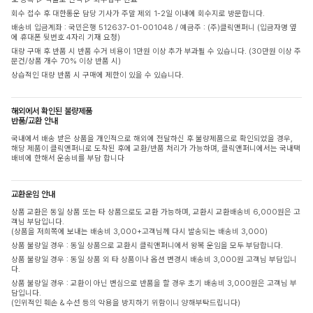
회수 접수 후 대한통운 담당 기사가 주말 제외 1-2일 이내에 회수지로 방문합니다.
배송비 입금계좌 : 국민은행 512637-01-001048 / 예금주 : (주)클릭앤퍼니 (입금자명 옆
에 휴대폰 뒷번호 4자리 기재 요청)
대량 구매 후 반품 시 반품 수거 비용이 1만원 이상 추가 부과될 수 있습니다. (30만원 이상 주
문건/상품 개수 70% 이상 반품 시)
상습적인 대량 반품 시 구매에 제한이 있을 수 있습니다.
해외에서 확인된 불량제품
반품/교환 안내
국내에서 배송 받은 상품을 개인적으로 해외에 전달하신 후 불량제품으로 확인되었을 경우,
해당 제품이 클릭앤퍼니로 도착된 후에 교환/반품 처리가 가능하며, 클릭앤퍼니에서는 국내택
배비에 한해서 운송비를 부담 합니다
교환운임 안내
상품 교환은 동일 상품 또는 타 상품으로도 교환 가능하며, 교환시 교환배송비 6,000원은 고
객님 부담입니다.
(상품을 저희쪽에 보내는 배송비 3,000+고객님께 다시 발송되는 배송비 3,000)
상품 불량일 경우 : 동일 상품으로 교환시 클릭앤퍼니에서 왕복 운임을 모두 부담합니다.
상품 불량일 경우 : 동일 상품 외 타 상품이나 옵션 변경시 배송비 3,000원 고객님 부담입니
다.
상품 불량일 경우 : 교환이 아닌 변심으로 반품을 할 경우 초기 배송비 3,000원은 고객님 부
담입니다.
(인위적인 훼손 & 수선 등의 악용을 방지하기 위함이니 양해부탁드립니다)