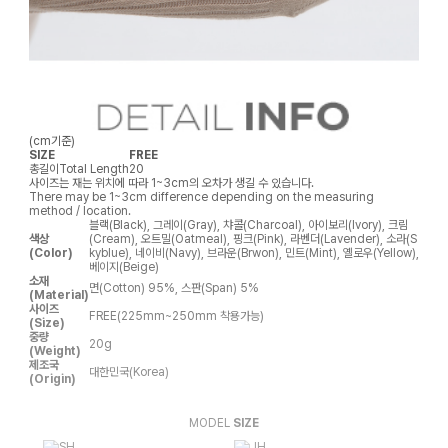
(cm기준)
SIZE
FREE
총길이
Total Length
20
사이즈는 재는 위치에 따라 1~3cm의 오차가 생길 수 있습니다.
There may be 1~3cm difference depending on the measuring
method / location.
블랙(Black), 그레이(Gray), 챠콜(Charcoal), 아이보리(Ivory), 크림
색상
(Cream), 오트밀(Oatmeal), 핑크(Pink), 라벤더(Lavender), 소라(S
(Color)
kyblue), 네이비(Navy), 브라운(Brwon), 민트(Mint), 옐로우(Yellow),
베이지(Beige)
소재
면(Cotton) 95%, 스판(Span) 5%
(Material)
사이즈
FREE(225mm~250mm 착용가능)
(Size)
중량
20g
(Weight)
제조국
대한민국(Korea)
(Origin)
MODEL
SIZE