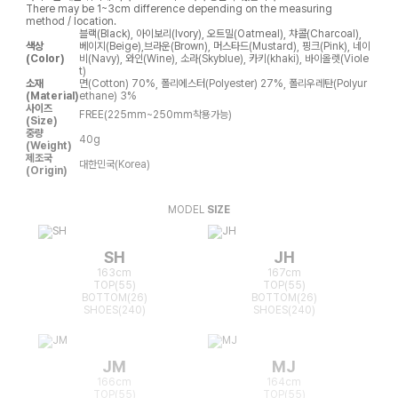
There may be 1~3cm difference depending on the measuring
method / location.
블랙(Black), 아이보리(Ivory), 오트밀(Oatmeal), 챠콜(Charcoal),
색상
베이지(Beige),브라운(Brown), 머스타드(Mustard), 핑크(Pink), 네이
(Color)
비(Navy), 와인(Wine), 소라(Skyblue), 카키(khaki), 바이올렛(Viole
t)
소재
면(Cotton) 70%, 폴리에스터(Polyester) 27%, 폴리우레탄(Polyur
(Material)
ethane) 3%
사이즈
FREE(225mm~250mm착용가능)
(Size)
중량
40g
(Weight)
제조국
대한민국(Korea)
(Origin)
MODEL
SIZE
SH
JH
163cm
167cm
TOP(55)
TOP(55)
BOTTOM(26)
BOTTOM(26)
SHOES(240)
SHOES(240)
JM
MJ
166cm
164cm
TOP(55)
TOP(55)