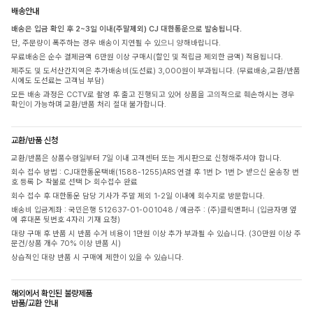
배송안내
배송은 입금 확인 후 2~3일 이내(주말제외) CJ 대한통운으로 발송됩니다.
단, 주문량이 폭주하는 경우 배송이 지연될 수 있으니 양해바랍니다.
무료배송은 순수 결제금액 6만원 이상 구매시(할인 및 적립금 제외한 금액) 적용됩니다.
제주도 및 도서산간지역은 추가배송비(도선료) 3,000원이 부과됩니다. (무료배송,교환/반품
시에도 도선료는 고객님 부담)
모든 배송 과정은 CCTV로 촬영 후 출고 진행되고 있어 상품을 고의적으로 훼손하시는 경우
확인이 가능하며 교환/반품 처리 절대 불가합니다.
교환/반품 신청
교환/반품은 상품수령일부터 7일 이내 고객센터 또는 게시판으로 신청해주셔야 합니다.
회수 접수 방법 : CJ대한통운택배(1588-1255)ARS 연결 후 1번 ▷ 1번 ▷ 받으신 운송장 번
호 등록 ▷ 착불로 선택 ▷ 회수접수 완료
회수 접수 후 대한통운 담당 기사가 주말 제외 1-2일 이내에 회수지로 방문합니다.
배송비 입금계좌 : 국민은행 512637-01-001048 / 예금주 : (주)클릭앤퍼니 (입금자명 옆
에 휴대폰 뒷번호 4자리 기재 요청)
대량 구매 후 반품 시 반품 수거 비용이 1만원 이상 추가 부과될 수 있습니다. (30만원 이상 주
문건/상품 개수 70% 이상 반품 시)
상습적인 대량 반품 시 구매에 제한이 있을 수 있습니다.
해외에서 확인된 불량제품
반품/교환 안내