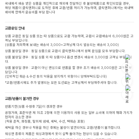
국내에서 배송 받은 상품을 개인적으로 해외에 전달하신 후 불량제품으로 확인되었을 경우,
해당 제품이 클릭앤퍼니로 도착된 후에 교환/반품 처리가 가능하며, 클릭앤퍼니에서는 국내택
배비에 한해서 운송비를 부담 합니다
교환운임 안내
상품 교환은 동일 상품 또는 타 상품으로도 교환 가능하며, 교환시 교환배송비 6,000원은 고
객님 부담입니다.
(상품을 저희쪽에 보내는 배송비 3,000+고객님께 다시 발송되는 배송비 3,000)
상품 불량일 경우 : 동일 상품으로 교환시 클릭앤퍼니에서 왕복 운임을 모두 부담합니다.
상품 불량일 경우 : 동일 상품 외 타 상품이나 옵션 변경시 배송비 3,000원 고객님 부담입니
다.
상품 불량일 경우 : 교환이 아닌 변심으로 반품을 할 경우 초기 배송비 3,000원은 고객님 부
담입니다.
(인위적인 훼손 & 수선 등의 악용을 방지하기 위함이니 양해부탁드립니다)
*교환/반품시에도 추가 발생되는 모든 도선료는 고객님께서 부담해주셔야 합니다.
교환/반품이 불가한 경우
반품기한(상품 수령후 7일)이 경과한 경우
공정거래, 표준약관 제 15조 2항에 의한 이용자의 사용 또는 일부 소비에 의하여 재화 가치가
현저히 감소한 경우
(착용 흔적, 화장품, 탈취제 냄새, 세탁, 수선, 택훼손 포함)
세탁을 하신 경우나 착용을 하신 후에는 불량이 발견되어도 교환/반품이 불가합니다.
워싱면 종류의 제품은 워싱과정에서 옷이 살짝 돌아가는 현상이 있을 수 있습니다.