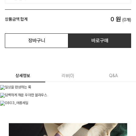
0
원
상품금액 합계
(
0
개)
장바구니
바로구매
상세정보
리뷰
(
0
)
Q&A