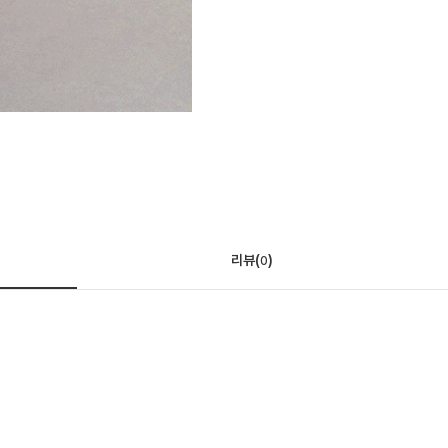
리뷰(
)
0