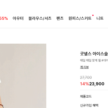
55%
아우터
블라우스/셔츠
팬츠
원피스/스커트
니트
굿넬스 아이스슬랙
매일 매일 찾게 될 #아
개 리뷰
27,700
14%
23,900
제품코드
신규가입 혜택