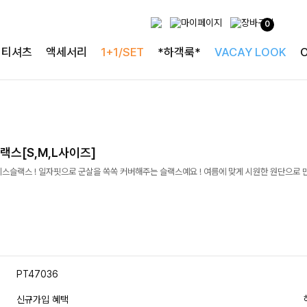
0
티셔츠
액세서리
1+1/SET
*하객룩*
VACAY LOOK
스[S,M,L사이즈]
이스슬랙스 ! 일자핏으로 군살을 쏙쏙 커버해주는 슬랙스예요 ! 여름에 맞게 시원한 원단으로
PT47036
신규가입 혜택