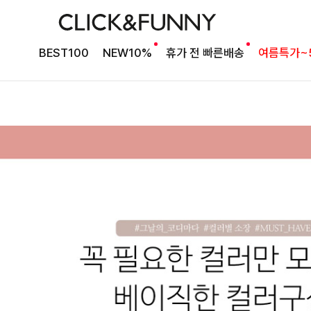
BEST100
NEW10%
휴가 전 빠른배송
여름특가~