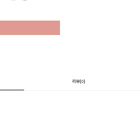
리뷰(
)
0