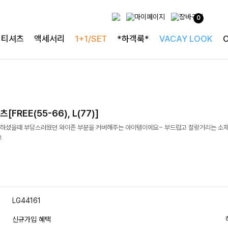
0
티셔츠
액세서리
1+1/SET
*하객룩*
VACAY LOOK
FREE(55-66), L(77)]
하셨을때 부담스러웠던 와이존 부분을 커버해주는 아이템이에요~ 부드럽고 찰랑거리는 소
!
LG44161
신규가입 혜택