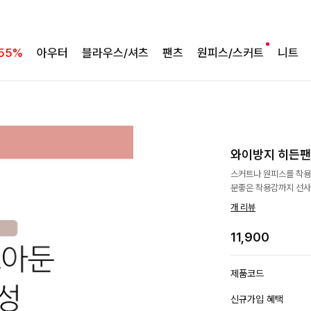
55%
아우터
블라우스/셔츠
팬츠
원피스/스커트
니트
와이방지 히든팬츠[
스커트나 원피스를 착용
분좋은 착용감까지 선사
개 리뷰
11,900
제품코드
신규가입 혜택