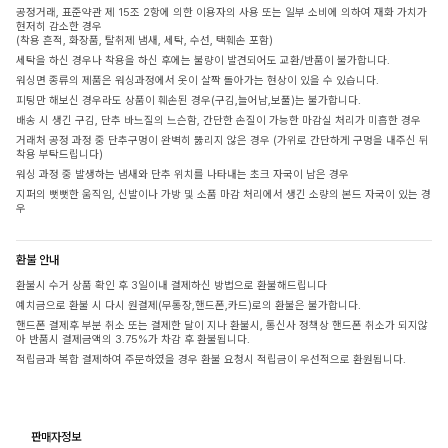
공정거래, 표준약관 제 15조 2항에 의한 이용자의 사용 또는 일부 소비에 의하여 재화 가치가
현저히 감소한 경우
(착용 흔적, 화장품, 탈취제 냄새, 세탁, 수선, 택훼손 포함)
세탁을 하신 경우나 착용을 하신 후에는 불량이 발견되어도 교환/반품이 불가합니다.
워싱면 종류의 제품은 워싱과정에서 옷이 살짝 돌아가는 현상이 있을 수 있습니다.
피팅만 해보신 경우라도 상품이 훼손된 경우(구김,늘어남,보풀)는 불가합니다.
배송 시 생긴 구김, 단추 바느질의 느슨함, 간단한 손질이 가능한 마감실 처리가 미흡한 경우
거래처 공정 과정 중 단추구멍이 완벽히 뚫리지 않은 경우 (가위로 간단하게 구멍을 내주신 뒤
착용 부탁드립니다)
워싱 과정 중 발생하는 냄새와 단추 위치를 나타내는 초크 자국이 남은 경우
지퍼의 뻣뻣한 움직임, 신발이나 가방 및 소품 마감 처리에서 생긴 소량의 본드 자국이 있는 경
우
환불 안내
환불시 수거 상품 확인 후 3일이내 결제하신 방법으로 환불해드립니다
예치금으로 환불 시 다시 원결제(무통장,핸드폰,카드)로의 환불은 불가합니다.
핸드폰 결제후 부분 취소 또는 결제한 달이 지나 환불시, 통신사 정책상 핸드폰 취소가 되지않
아 반품시 결제금액의 3.75%가 차감 후 환불됩니다.
적립금과 복합 결제하여 주문하였을 경우 환불 요청시 적립금이 우선적으로 환원됩니다.
판매자정보