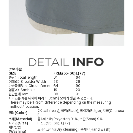
(cm기준)
SIZE
FREE(55-66)
L(77)
총길이
Total length
61
64
어깨넓이
Shoulder Width
23
26
가슴둘레
Bust Circumference
84
90
암홀너비
Armhole
19
20
밑단둘레
Hem
88
91
사이즈는 재는 위치에 따라 1~3cm의 오차가 생길 수 있습니다.
There may be 1~3cm difference depending on the measuring
method / location.
아이보리(Ivory), 블랙(Black), 베이지(Beige), 챠콜(Charcoa
색상(Color)
l)
소재(Material)
폴리에스터(Polyester) 91%, 스판(Span) 9%
사이즈(Size)
FREE(55-66), L(77)
세탁방법
드라이크리닝(Dry cleaning), 손세탁(Hand wash)
(Washing)