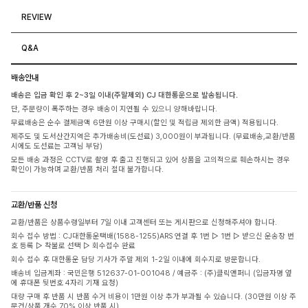
REVIEW
Q&A
배송안내
배송은 입금 확인 후 2~3일 이내(주말제외) CJ 대한통운으로 발송됩니다.
단, 주문량이 폭주하는 경우 배송이 지연될 수 있으니 양해바랍니다.
무료배송은 순수 결제금액 6만원 이상 구매시(할인 및 적립금 제외한 금액) 적용됩니다.
제주도 및 도서산간지역은 추가배송비(도선료) 3,000원이 부과됩니다. (무료배송,교환/반품
시에도 도선료는 고객님 부담)
모든 배송 과정은 CCTV로 촬영 후 출고 진행되고 있어 상품을 고의적으로 훼손하시는 경우
확인이 가능하며 교환/반품 처리 절대 불가합니다.
교환/반품 신청
교환/반품은 상품수령일부터 7일 이내 고객센터 또는 게시판으로 신청해주셔야 합니다.
회수 접수 방법 : CJ대한통운택배(1588-1255)ARS 연결 후 1번 ▷ 1번 ▷ 받으신 운송장 번
호 등록 ▷ 착불로 선택 ▷ 회수접수 완료
회수 접수 후 대한통운 담당 기사가 주말 제외 1-2일 이내에 회수지로 방문합니다.
배송비 입금계좌 : 국민은행 512637-01-001048 / 예금주 : (주)클릭앤퍼니 (입금자명 옆
에 휴대폰 뒷번호 4자리 기재 요청)
대량 구매 후 반품 시 반품 수거 비용이 1만원 이상 추가 부과될 수 있습니다. (30만원 이상 주
문건/상품 개수 70% 이상 반품 시)