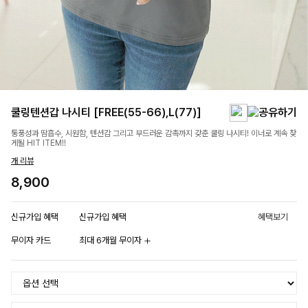
쿨링텐션갑 나시티 [FREE(55-66),L(77)]
통풍성과 땀흡수, 시원함, 텐션감 그리고 부드러운 감촉까지 갖춘 쿨링 나시티! 이너로 계속 찾
게될 HIT ITEM!!
개 리뷰
8,900
신규가입 혜택
신규가입 혜택
혜택보기
무이자 카드
최대 6개월 무이자