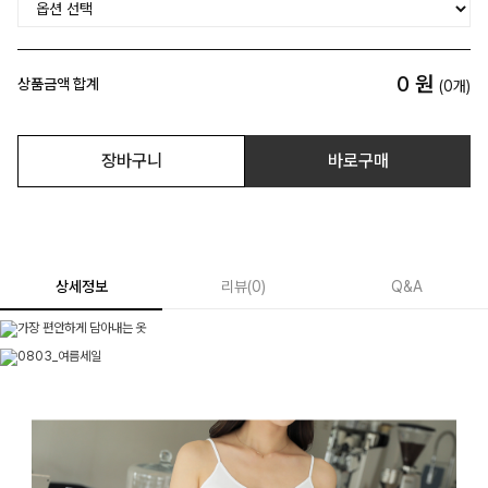
0
원
상품금액 합계
(
0
개)
장바구니
바로구매
상세정보
리뷰
(
0
)
Q&A