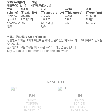
중량(Weight)
70g
제조국(Origin)
대한민국(Korea)
안감
신축성
비침
두께감
촉감
(Lining)
(Flexibility)
(Transparency)
(Thickness)
(Touching)
전체안감
매우좋음
비침있음
두꺼움
까슬거림
부분안감
약간당겨짐
비침약간
적당함
적당함
안감탈부착
없음
밝은칼라만
얇음
부드러움
없음
없음
취급시 주의사항 / Attention to
상품별로 기재된 소재에 해당하는 세탁 및 관리법을 지켜주셔야 더 오래 예쁘게 입으실
수 있습니다.
클릭앤퍼니 모든 의류는 첫 세탁은 드라이크리닝을 권장합니다.
Dry Clean is recommended on the first wash.
MODEL
SIZE
SH
JH
163cm
167cm
TOP(55)
TOP(55)
BOTTOM(26)
BOTTOM(26)
SHOES(240)
SHOES(240)