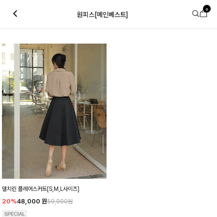
0
원피스[메인베스트]
델치린 플레어스커트[S,M,L사이즈]
20%
48,000
원
59,900원