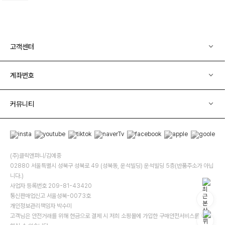
고객센터
계좌번호
커뮤니티
(주)클릭앤퍼니/김예중
02880 서울특별시 성북구 성북로 49 (성북동, 운석빌딩) 운석빌딩 5층(반품주소가 아닙
니다.)
사업자 등록번호 209-81-43420
통신판매업신고 서울성북-0073호
개인정보관리책임자 박수미
고객님은 안전거래를 위해 현금으로 결제 시 저희 소핑몰에 가입한 구매안전서비스를 이용