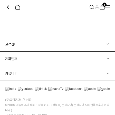
0
고객센터
계좌번호
커뮤니티
(주)클릭앤퍼니/김예중
02880 서울특별시 성북구 성북로 49 (성북동, 운석빌딩) 운석빌딩 5층(반품주소가 아닙
니다.)