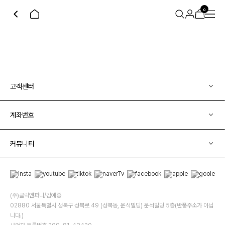
0
고객센터
계좌번호
커뮤니티
(주)클릭앤퍼니/김예중
02880 서울특별시 성북구 성북로 49 (성북동, 운석빌딩) 운석빌딩 5층(반품주소가 아닙
니다.)