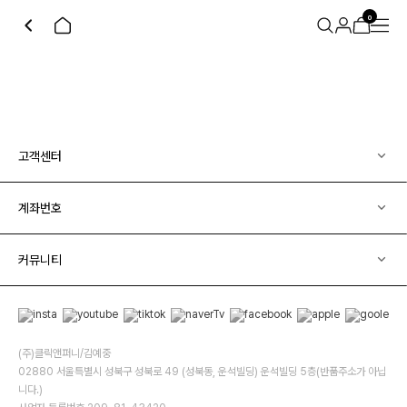
0
고객센터
계좌번호
커뮤니티
(주)클릭앤퍼니/김예중
02880 서울특별시 성북구 성북로 49 (성북동, 운석빌딩) 운석빌딩 5층(반품주소가 아닙
니다.)