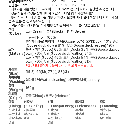
암홀너비
Armhole
22
23
24
25
밑단둘레
Hem
102
106
112
116
- 사이즈는 재는 방법이나 위치에 따라 1~3cm 정도의 오차가 발생할 수 있습니다.
- 상품의 실제 색상은 상세페이지 하단의 디테일 컷과 가장 유사합니다.
- 용자의 모니터 사양, 휴대폰 기종 및 해상도 설정에 따라 실제 색상과 다소 차이가 있
을 수 있는 점 참고 부탁드립니다.
- 모든 의류의 첫 세탁은 소재 변형 방지를 위해 드라이클리닝을 권장합니다.
색상
크림(Cream), 블랙(Black), 베이지(Beige)
(Color)
나일론(Nylon) 100%
충전재(Filler) 베이지 - 거위(Goose) 57%, 오리(Duck) 43%, 솜털
(Goose duck down) 81%, 깃털(Goose duck feather) 19%
소재
블랙 - 거위(Goose) 65%, 오리(Duck) 35%, 솜털(Goose duck d
(Material)
own) 76%, 깃털(Goose duck feather) 24%
크림 - 거위(Goose) 46%, 오리(Duck) 54%, 솜털(Goose duck d
own) 79%, 깃털(Goose duck feather) 21%
*컬러마다 충전재 비율이 다르니 참고 부탁드립니다.
사이즈
55(S), 66(M), 77(L), 88(XL)
(Size)
세탁방법
워터클리닝(Water cleaning), 세탁전문업체(Lanndry)
(Washing)
중량
160g
(Weight)
제조국
중국(China) / 베트남(Vietnam)
(Origin)
안감
신축성
비침
두께감
촉감
(Lining)
(Flexibility)
(Transparency)
(Thickness)
(Touching)
전체안감
매우좋음
비침있음
두꺼움
까슬거림
부분안감
약간당겨짐
비침약간
적당함
적당함
안감탈부착
없음
밝은칼라만
얇음
부드러움
없음
없음