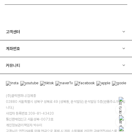
고객센터
계좌번호
커뮤니티
(주)클릭앤퍼니/김예중
02880 서울특별시 성북구 성북로 49 (성북동, 운석빌딩) 운석빌딩 5층(반품주소가 아닙
니다.)
사업자 등록번호 209-81-43420
통신판매업신고 서울성북-0073호
개인정보관리책임자 박수미
고객님은 안전거래를 위해 현금으로 결제 시 저희 소핑몰에 가입한 구매안전서비스를 이용