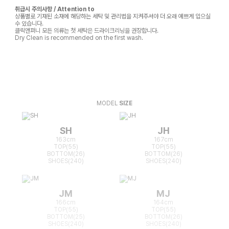
취급시 주의사항 / Attention to
상품별로 기재된 소재에 해당하는 세탁 및 관리법을 지켜주셔야 더 오래 예쁘게 입으실
수 있습니다.
클릭앤퍼니 모든 의류는 첫 세탁은 드라이크리닝을 권장합니다.
Dry Clean is recommended on the first wash.
MODEL
SIZE
SH
JH
163cm
167cm
TOP(55)
TOP(55)
BOTTOM(26)
BOTTOM(26)
SHOES(240)
SHOES(240)
JM
MJ
166cm
164cm
TOP(55)
TOP(55)
BOTTOM(25)
BOTTOM(26)
SHOES(240)
SHOES(240)