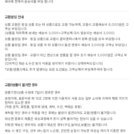
배비에 한해서 운송비를 부담 합니다
교환운임 안내
상품 교환은 동일 상품 또는 타 상품으로도 교환 가능하며, 교환시 교환배송비 6,000원은 고
객님 부담입니다.
(상품을 저희쪽에 보내는 배송비 3,000+고객님께 다시 발송되는 배송비 3,000)
상품 불량일 경우 : 동일 상품으로 교환시 클릭앤퍼니에서 왕복 운임을 모두 부담합니다.
상품 불량일 경우 : 동일 상품 외 타 상품이나 옵션 변경시 배송비 3,000원 고객님 부담입니
다.
상품 불량일 경우 : 교환이 아닌 변심으로 반품을 할 경우 초기 배송비 3,000원은 고객님 부
담입니다.
(인위적인 훼손 & 수선 등의 악용을 방지하기 위함이니 양해부탁드립니다)
*교환/반품시에도 추가 발생되는 모든 도선료는 고객님께서 부담해주셔야 합니다.
교환/반품이 불가한 경우
반품기한(상품 수령후 7일)이 경과한 경우
공정거래, 표준약관 제 15조 2항에 의한 이용자의 사용 또는 일부 소비에 의하여 재화 가치가
현저히 감소한 경우
(착용 흔적, 화장품, 탈취제 냄새, 세탁, 수선, 택훼손 포함)
세탁을 하신 경우나 착용을 하신 후에는 불량이 발견되어도 교환/반품이 불가합니다.
워싱면 종류의 제품은 워싱과정에서 옷이 살짝 돌아가는 현상이 있을 수 있습니다.
피팅만 해보신 경우라도 상품이 훼손된 경우(구김,늘어남,보풀)는 불가합니다.
배송 시 생긴 구김, 단추 바느질의 느슨함, 간단한 손질이 가능한 마감실 처리가 미흡한 경우