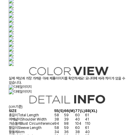
실제 색상과 가장 가까운 아래 제품이미지를 확인하세요! 모니터에 따라 차이가 있을 수
있습니다.
(cm기준)
SIZE
55(S)
66(M)
77(L)
88(XL)
총길이
Total Length
58
59
60
61
어깨넓이
Shoulder Width
38
39
40
41
가슴둘레
Bust Circumference
94
98
104
110
팔길이
Sleeve Length
58
59
60
61
팔둘레
Arm
34
36
38
40