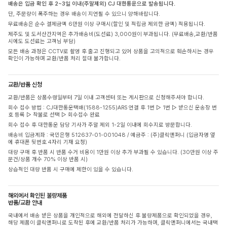
배송은 입금 확인 후 2~3일 이내(주말제외) CJ 대한통운으로 발송됩니다.
단, 주문량이 폭주하는 경우 배송이 지연될 수 있으니 양해바랍니다.
무료배송은 순수 결제금액 6만원 이상 구매시(할인 및 적립금 제외한 금액) 적용됩니다.
제주도 및 도서산간지역은 추가배송비(도선료) 3,000원이 부과됩니다. (무료배송,교환/반품
시에도 도선료는 고객님 부담)
모든 배송 과정은 CCTV로 촬영 후 출고 진행되고 있어 상품을 고의적으로 훼손하시는 경우
확인이 가능하며 교환/반품 처리 절대 불가합니다.
교환/반품 신청
교환/반품은 상품수령일부터 7일 이내 고객센터 또는 게시판으로 신청해주셔야 합니다.
회수 접수 방법 : CJ대한통운택배(1588-1255)ARS 연결 후 1번 ▷ 1번 ▷ 받으신 운송장 번
호 등록 ▷ 착불로 선택 ▷ 회수접수 완료
회수 접수 후 대한통운 담당 기사가 주말 제외 1-2일 이내에 회수지로 방문합니다.
배송비 입금계좌 : 국민은행 512637-01-001048 / 예금주 : (주)클릭앤퍼니 (입금자명 옆
에 휴대폰 뒷번호 4자리 기재 요청)
대량 구매 후 반품 시 반품 수거 비용이 1만원 이상 추가 부과될 수 있습니다. (30만원 이상 주
문건/상품 개수 70% 이상 반품 시)
상습적인 대량 반품 시 구매에 제한이 있을 수 있습니다.
해외에서 확인된 불량제품
반품/교환 안내
국내에서 배송 받은 상품을 개인적으로 해외에 전달하신 후 불량제품으로 확인되었을 경우,
해당 제품이 클릭앤퍼니로 도착된 후에 교환/반품 처리가 가능하며, 클릭앤퍼니에서는 국내택