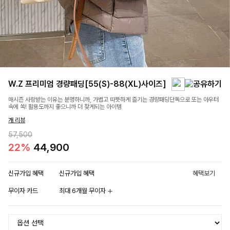
W.Z 프리미엄 경량패딩[55(S)-88(XL)사이즈]
매시즌 사랑받는 이유는 분명하니까, 가볍고 따뜻하게 즐기는 경량패딩단독으로 또는 아우터
속에 쏙! 활용도까지 좋으니까 더 찾게되는 아이템
개 리뷰
57,500
22%
44,900
신규가입 혜택
신규가입 혜택
혜택보기
무이자 카드
최대 6개월 무이자