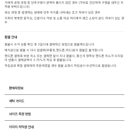
거래처 공정 과정 중 단추구멍이 완벽히 뚫리지 않은 경우 (가위로 간단하게 구멍을 내주신 뒤
착용 부탁드립니다)
워싱 과정 중 발생하는 냄새와 단추 위치를 나타내는 초크 자국이 남은 경우
지퍼의 뻣뻣한 움직임, 신발이나 가방 및 소품 마감 처리에서 생긴 소량의 본드 자국이 있는 경
우
환불 안내
환불시 수거 상품 확인 후 3일이내 결제하신 방법으로 환불해드립니다
예치금으로 환불 시 다시 원결제(무통장,핸드폰,카드)로의 환불은 불가합니다.
핸드폰 결제후 부분 취소 또는 결제한 달이 지나 환불시, 통신사 정책상 핸드폰 취소가 되지않
아 반품시 결제금액의 3.75%가 차감 후 환불됩니다.
적립금과 복합 결제하여 주문하였을 경우 환불 요청시 적립금이 우선적으로 환원됩니다.
판매자정보
세탁 가이드
사이즈 측정 방법
이미지 저작권 안내