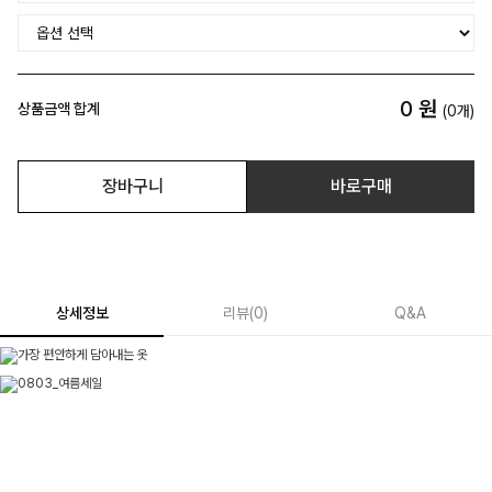
0
원
상품금액 합계
(
0
개)
장바구니
바로구매
상세정보
리뷰
(
0
)
Q&A