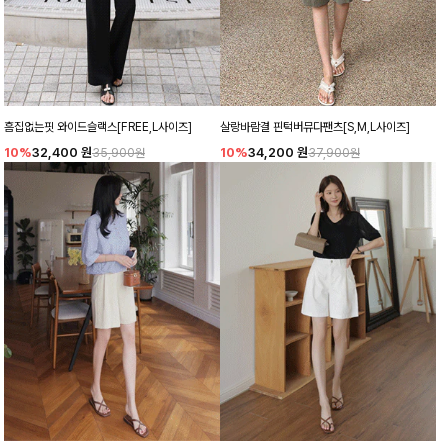
흠집없는핏 와이드슬랙스[FREE,L사이즈]
살랑바람결 핀턱버뮤다팬츠[S,M,L사이즈]
10%
32,400
원
10%
34,200
원
35,900원
37,900원