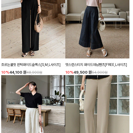
흐르는쿨핏 핀턱와이드슬랙스[S,M,L사이즈]
멋스런스티치 와이드데님팬츠[FREE,L사이즈]
10%
44,100
원
10%
49,500
원
48,900원
54,900원