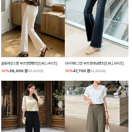
슬림라인스판 부츠컷면팬츠[S,M,L사이즈]
다이어트그만 부츠컷데님팬츠[S,M,L사이즈]
10%
36,000
원
10%
47,700
원
39,900원
52,900원