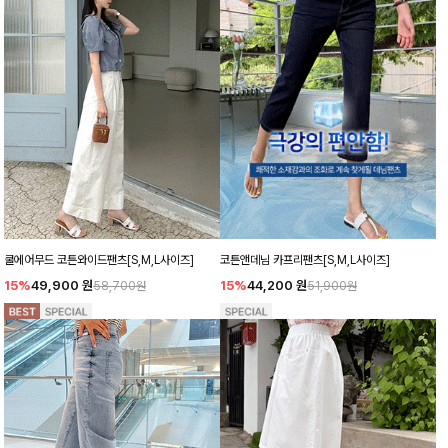
쿨에어무드 코튼와이드팬츠[S,M,L사이즈]
코튼앤데님 카프리팬츠[S,M,L사이즈]
15%
49,900
원
15%
44,200
원
58,700원
51,900원