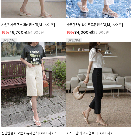
시원함가득 7부데님팬츠[S,M,L사이즈]
산뜻한8부 와이드코튼팬츠[S,M,L사이즈]
15%
46,700
원
15%
34,000
원
54,900원
39,900원
편안한썸머 코튼버뮤다팬츠[S,M,L사이즈]
이지스판 카프리슬랙스[S,M,L사이즈]