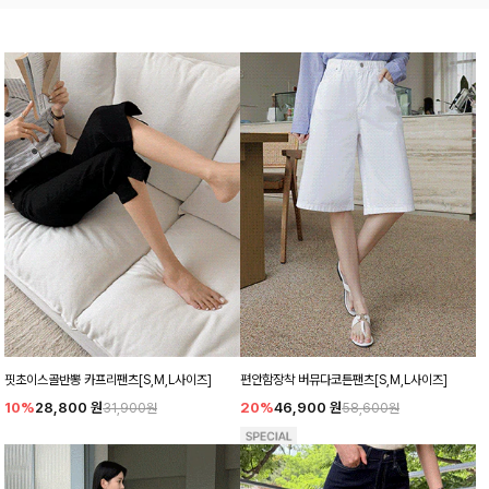
핏초이스골반뽕 카프리팬츠[S,M,L사이즈]
편안함장착 버뮤다코튼팬츠[S,M,L사이즈]
10%
28,800
원
20%
46,900
원
31,900원
58,600원