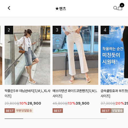
0
★팬츠
L사
에브리텐션 와이드코튼팬츠[S,M,L
급속쿨링효과 부츠컷슬랙스[S,M,L
쿨라인슬릿 8부카프리
사이즈]
사이즈]
사이즈]
13%
39,900
20%
29,900
13%
35
45,800원
37,300원
41,200원