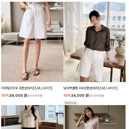
더데일리5부 코튼반바지[S,M,L사이즈]
넘사벽꿀템 4부코튼반바지[S,M,L사이즈]
10%
36,000
원
15%
34,000
원
39,900원
39,900원