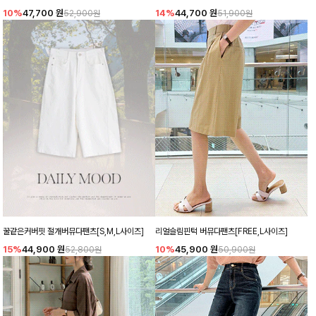
10%
47,700
원
14%
44,700
원
52,900원
51,900원
꿀같은커버핏 절개버뮤다팬츠[S,M,L사이즈]
리얼슬림핀턱 버뮤다팬츠[FREE,L사이즈]
15%
44,900
원
10%
45,900
원
52,800원
50,900원