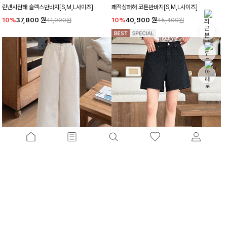
린넨시원해 슬랙스반바지[S,M,L사이즈]
쾌적상쾌해 코튼반바지[S,M,L사이즈]
10%
37,800
원
10%
40,900
원
41,900원
45,400원
매력적인7부 와이드코튼팬츠[S,M,L사이즈]
빠져버린쿨함 데님반바지[S,M,L사이즈]
12%
42,900
원
10%
37,800
원
48,700원
41,900원