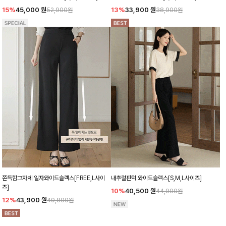
15%
45,000
원
13%
33,900
원
52,900원
38,900원
쫀득함그자체 일자와이드슬랙스[FREE,L사이
내추럴핀턱 와이드슬랙스[S,M,L사이즈]
즈]
10%
40,500
원
44,900원
12%
43,900
원
49,800원