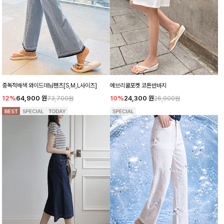
중독적배색 와이드데님팬츠[S,M,L사이즈]
에브리쿨포켓 코튼반바지
12%
64,900
원
10%
24,300
원
73,700원
26,900원