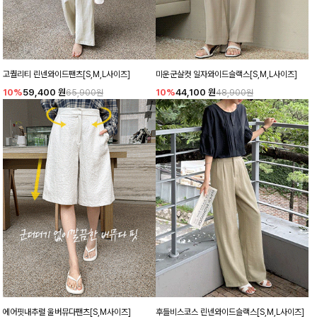
고퀄리티 린넨와이드팬츠[S,M,L사이즈]
미운군살컷 일자와이드슬랙스[S,M,L사이즈]
10%
59,400
원
10%
44,100
원
65,900원
48,900원
에어핏내추럴 울버뮤다팬츠[S,M사이즈]
후들비스코스 린넨와이드슬랙스[S,M,L사이즈]