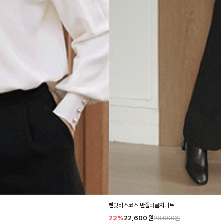
벤딧비스코스 반폴라골지니트
22%
22,600
원
28,900원