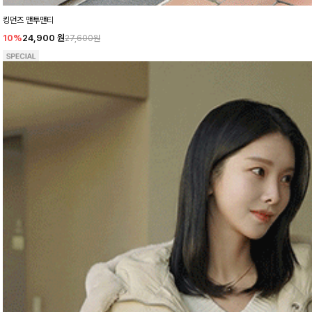
킹던즈 맨투맨티
10%
24,900
원
27,600원