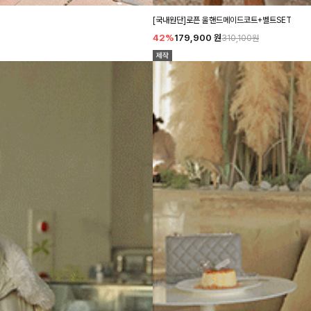
[국내원단]로픈 울핸드메이드코트+벨트SET
42%
179,900
원
310,100원