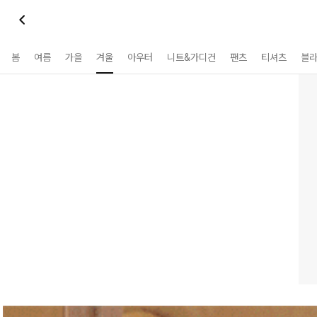
봄
여름
가을
겨울
아우터
니트&가디건
팬츠
티셔츠
블