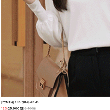
[1만장돌파]소프트반폴라 퍼프니트
12%
25,900
원
29,400원