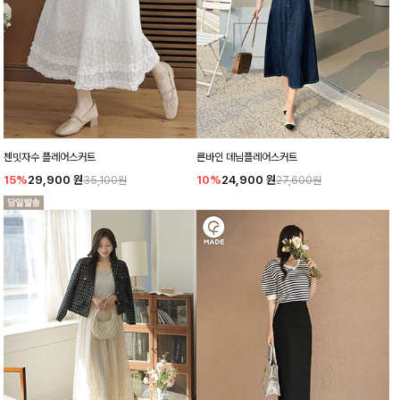
첸밋자수 플레어스커트
른바인 데님플레어스커트
15%
29,900
원
10%
24,900
원
35,100원
27,600원