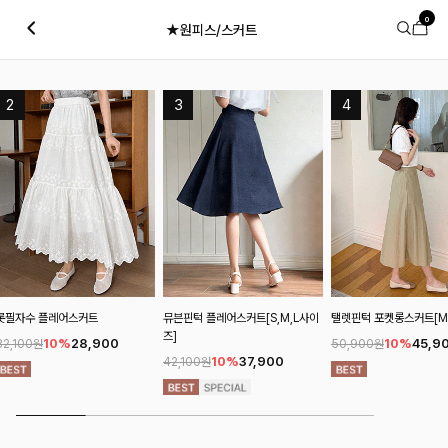
0
★원피스/스커트
뮤븐핀턱 플레어스커트[S,M,L사이
탤렛핀턱 포켓롱스커트[M,L사이즈]
텐즈니슬릿 H라인스커
즈]
사이즈]
10%
45,900
50,900원
10%
37,900
20%
2
42,100원
34,400원