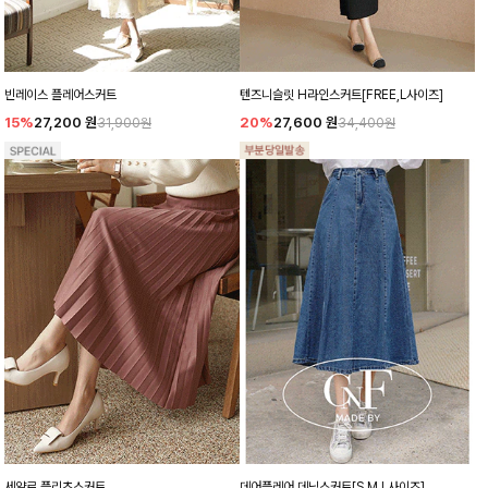
빈레이스 플레어스커트
텐즈니슬릿 H라인스커트[FREE,L사이즈]
15%
27,200
원
20%
27,600
원
31,900원
34,400원
세얄르 플리츠스커트
데어플레어 데님스커트[S,M,L사이즈]