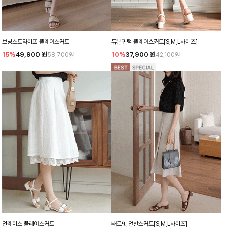
브닝스트라이프 플레어스커트
뮤븐핀턱 플레어스커트[S,M,L사이즈]
15%
49,900
원
10%
37,900
원
58,700원
42,100원
얀레이스 플레어스커트
태르밋 언발스커트[S,M,L사이즈]