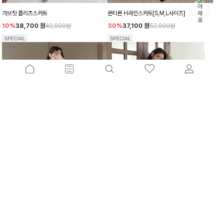
가브젯 플리츠스커트
몬티른 H라인스커트[S,M,L사이즈]
10%
38,700
원
30%
37,100
원
42,900원
52,900원
르뮤트 플레어스커트[S,M,L사이즈]
더빌트 H라인스커트[S,M사이즈]
10%
36,900
원
25%
44,700
원
41,000원
59,500원