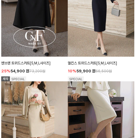
엔브렌 트위드스커트[S,M,L사이즈]
멀킨스 트위드스커트[S,M,L사이즈]
25%
54,900
원
10%
59,900
원
73,200원
66,500원