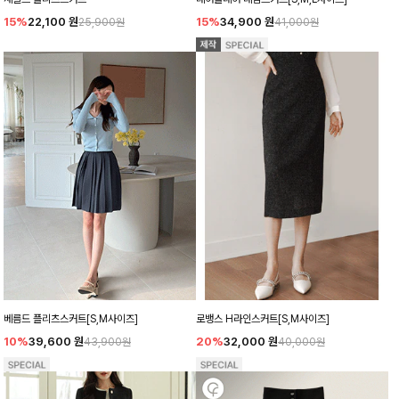
15%
22,100
원
15%
34,900
원
25,900원
41,000원
베름드 플리츠스커트[S,M사이즈]
로뱅스 H라인스커트[S,M사이즈]
10%
39,600
원
20%
32,000
원
43,900원
40,000원