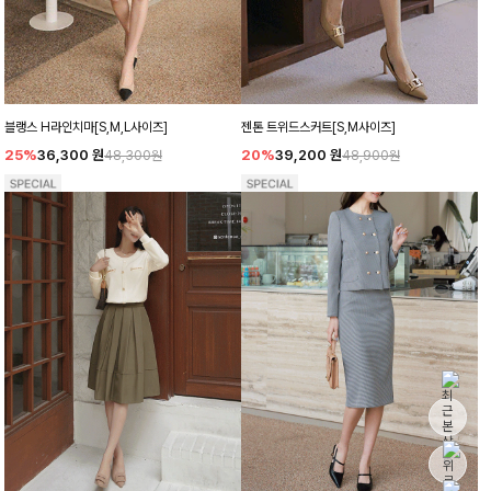
블랭스 H라인치마[S,M,L사이즈]
젠톤 트위드스커트[S,M사이즈]
25%
36,300
원
20%
39,200
원
48,300원
48,900원