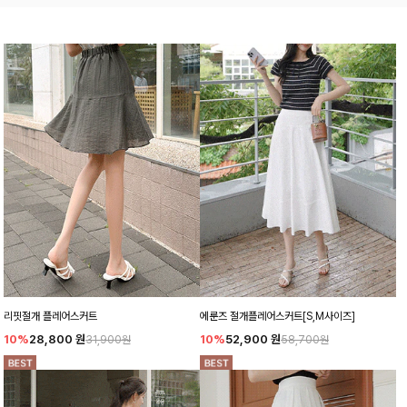
리핏절개 플레어스커트
에룬즈 절개플레어스커트[S,M사이즈]
10%
28,800
원
10%
52,900
원
31,900원
58,700원