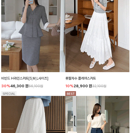
비빈드 H라인스커트[S,M,L사이즈]
롯필자수 플레어스커트
30%
46,300
원
10%
28,900
원
66,100원
32,100원