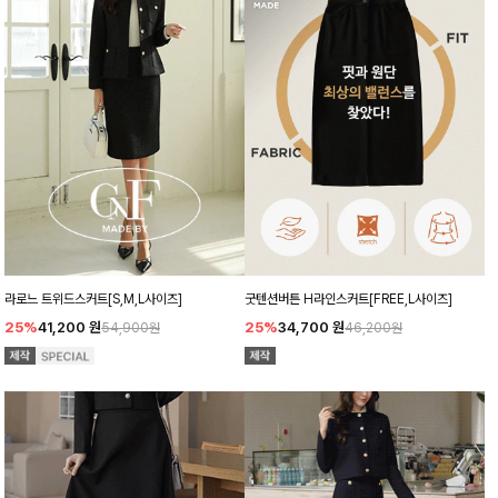
굿텐션버튼 H라인스커트[FREE,L사이즈]
라로느 트위드스커트[S,M,L사이즈]
25%
34,700
원
25%
41,200
원
46,200원
54,900원