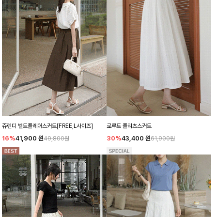
쥬렌디 벨트플레어스커트[FREE,L사이즈]
로루트 플리츠스커트
16%
41,900
원
30%
43,400
원
49,800원
61,900원