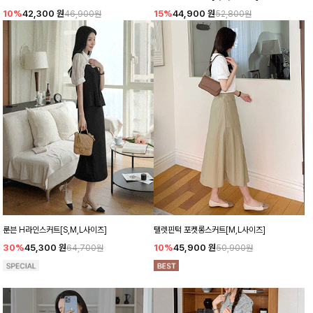
10%
42,300
원
15%
44,900
원
46,900원
52,800원
룬븐 H라인스커트[S,M,L사이즈]
탤렛핀턱 포켓롱스커트[M,L사이즈]
30%
45,300
원
10%
45,900
원
64,700원
50,900원