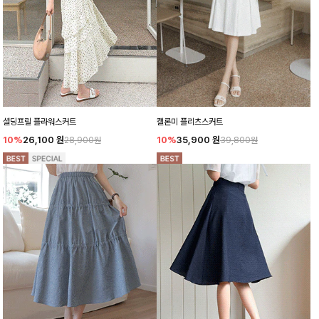
셜딩프릴 플라워스커트
캘론미 플리츠스커트
10%
26,100
원
10%
35,900
원
28,900원
39,800원