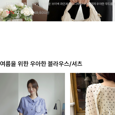
[고급스러움/하객룩추천💎]여성스러운 브이넥 라인과 타이 디테일이 어우러져 우아한 무드를 
라우스 🤍 여유로운 7부 소매로 편안하게 착용되며 데일리룩부터 출근룩, 하객룩까지 세련된
14%
42,900
원
49,800원
기 좋은 아이템이에요
여름을 위한 우아한 블라우스/셔츠