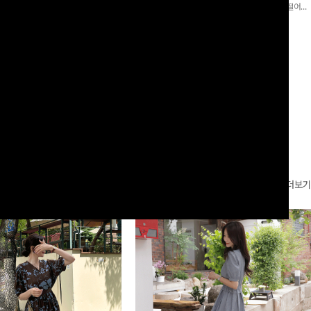
로 이쁜 핏 연출은 물론,쫀쫀한 스판끼
포인트가 되어주는 와이드 팬츠입니다. 여유롭게 떨어지
하게!
는 실루엣과 가볍게 바스락거리는 소재감으로 시원하고
00
원
14%
42,900
원
37,300원
49,800원
편안하게 즐기기 좋은 아이템-
리뷰 카운트 영역
더보기