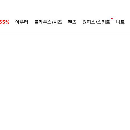
슬림한 실루엣 카라 니트
더리골지 카라니트
55%
아우터
블라우스/셔츠
팬츠
원피스/스커트
니트