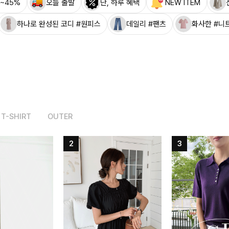
~45%
오늘 출발
단, 하루 혜택
NEW ITEM
하나로 완성된 코디 #원피스
데일리 #팬츠
화사한 #니
T-SHIRT
OUTER