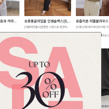
[재구매율1위] 냉감효과 카라니트
숏중롱골라입을 인생슬랙스[S,M,L,XL사이즈]
로즐리본 러플블라우스
[여름버전출시]쫀쫀한 스판으로 편안하게
[쉬폰소재/여리여리]우아한 리
필요가 없어요!얇
착용되어 누구나 입기 좋은 데일리 슬랙스!
연스럽게 흐르는 러플 디테일
10%
32,900
원
13%
38,900
원
32,800원
36,500원
44,
여름에도 시원하게
숏·기본·롱 기장과 와이드·부츠컷 핏까지 취
분위기를 더해주는 블라우스 
다
향에 맞게 선택할 수 있어 더욱 만족스러워
한 소재감과 여유롭게 떨어지
요
얼굴까지 화사해 보이며 세련
좋아요