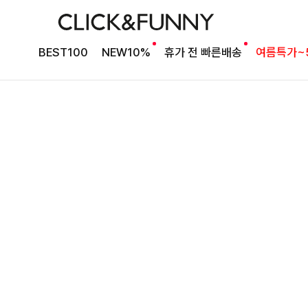
취향 맞게 선택 가능한
윌리덤 라운드앤브이넥가디건
BEST100
NEW10%
휴가 전 빠른배송
여름특가~