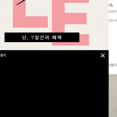
찰랑넘버원 와이드밴딩팬츠[S,M,L사이즈]
메칸드 카라블라우스
라우스
[군살커버만점/썸머소재]가볍게 찰랑이는
[썸머원단🌊/팔뚝커버]은은한
지]가볍고 내추럴
원단과 여유로운 와이드 핏으로 하루 종일
와 여유로운 실루엣이 만나 
라우스로, 답답함
10%
35,900
원
10%
37,900
원
39,800원
42,
43,600원
편안하게 착용하실 수 있는 팬츠입니다 🖤
세련된 무드를 연출해주는 블
 얼굴선을 더욱 시
✨ 허리 전체 밴딩과 스트링 디테일로 안정
리룩부터 출근룩까지 다양하게
🌿
감 있는 착용감을 더해드려요!
은 베이직한 디자인!
 않기
더보기