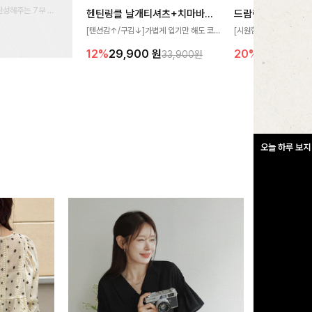
완성해주는 7부 블
헨틴링클 날개티셔츠+치마바지SET
드람린넨 스트링블
 스타일링을 연출하
[텐션감↑/구김↓]가볍게 입기만 해도 코
[시원함🧊/77사이즈까
디가 완성되는 세트 아이템으로, 자연스럽
한 텍스처가 돋보이는 블
12%
29,900
원
20%
34,900
원
33,900원
게 퍼지는 프릴 날개 소매가 우아한 포인트
없는 슬릿 카라 디자인이
를 더해드립니다💕 잔잔한 링클 텍스처 소
원하게 연출해드립니다 
재와 편안한 허리밴딩으로 하루 종일 산뜻
하고 쾌적하게 즐겨보세요!
오늘 하루 보지