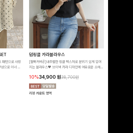
ET
덤링클 카라블라우스
비반드 링클
트 패턴으로 사랑
[팔뚝커버✌]내추럴한 링클 텍스처로 분위기 있게 입어
[구김걱정없는✨/
구성으로 이너 걱
지는 블라우스🖤 브이넥 카라 디자인에 여유로운 소매핏
처가 돋보이는 블
:)
더해져 여리하면서도 시원한 무드로 즐기기 좋아요-
소매 디테일이 
10%
34,900
원
17%
28,9
38,700원
연출해드려요!
리뷰 카운트 영역
리뷰 카운트 영역