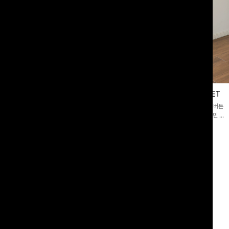
블라우스
제딧레이어드 블라우스+플레어팬츠SET
스퀘어넥]입체감 있는 링클 엠보 텍스
[완성도높은💗]레이어드한 듯 자연스러운 나시와 버튼
라우스- 여유로운 실루엣과 물결 짜임
원피스가 함께 구성된 세트 아이템입니다. 코디 고민 없
더해져 편안하면서도 여성스러운 무드를
이 한 벌만으로도 내추럴하면서 여성스러운 썸머룩 완성!
00
원
12%
43,900
원
34,800원
49,800원
리뷰 카운트 영역