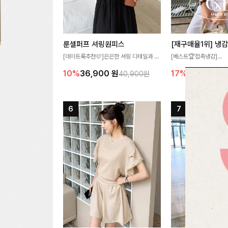
룬셀퍼프 셔링원피스
[데이트룩추천🩷]은은한 셔링 디테일과 퍼
[베스트🏆접촉냉감]
프 소매가 어우러져 사랑스러운 무드를 완
여름에도 무더위 걱정할 
10%
36,900
원
17%
27,300
원
40,900원
성해주는 원피스🤍 허리 스모크 밴딩이 슬
고 가벼운 소재감으로 
림한 실루엣을 연출해주며, 자연스럽게 퍼
즐기실 수 있는 니트랍니
지는 플레어 라인으로 여성스럽고 편안하게
즐기기 좋아요