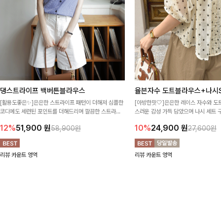
댕스트라이프 백버튼블라우스
율븐자수 도트블라우스+나시S
[활용도좋은✨]은은한 스트라이프 패턴이 더해져 심플한
[아방한핏🤍]은은한 레이스 자수와 도
코디에도 세련된 포인트를 더해드리며 깔끔한 스트라이
스러운 감성 가득 담았으며 나시 세트 
프 디테일로 유행 없이 오래 함께하기 좋은 블라우스예요
정없이 손쉽게 코디 가능한 블라우스에요
12%
51,900
원
10%
24,900
원
58,900원
27,600원
리뷰 카운트 영역
리뷰 카운트 영역