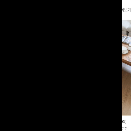
더보기
부츠컷슬랙스[S,M,L사이즈]
쿨링버튼 8부와이드팬츠[FREE,L사이즈]
증👍]누구나 갖고 싶어할 슬랙스:)베이
[바스락소재💙/8부기장]사이드 버튼 디테일이 은은한