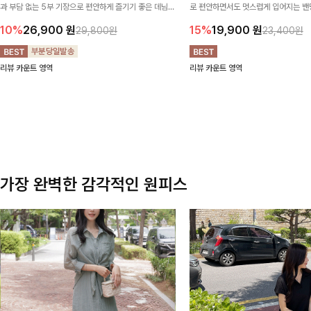
과 부담 없는 5부 기장으로 편안하게 즐기기 좋은 데님
로 편안하면서도 멋스럽게 입어지는 밴딩
팬츠 ✨ 빈티지한 워싱감이 더해져 캐주얼하면서도 트렌
한 포켓 디테일 더해져 데일리룩부터 
10%
26,900
원
15%
19,900
원
29,800원
23,400원
디한 무드로 연출
높게 즐겨지는 아이템!
리뷰 카운트 영역
리뷰 카운트 영역
가장 완벽한 감각적인 원피스