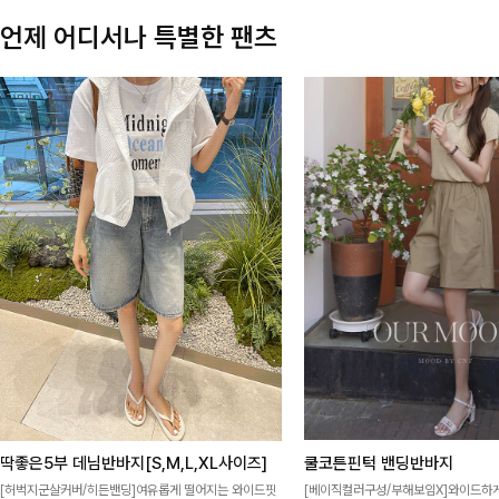
언제 어디서나 특별한 팬츠
딱좋은5부 데님반바지[S,M,L,XL사이즈]
쿨코튼핀턱 밴딩반바지
[허벅지군살커버/히든밴딩]여유롭게 떨어지는 와이드핏
[베이직컬러구성/부해보임X]와이드하게