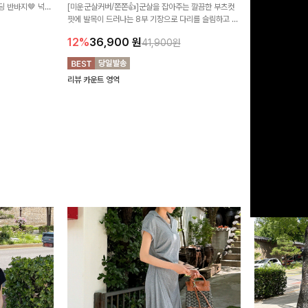
 반바지🤎 넉넉
[미운군살커버/쫀쫀👍]군살을 잡아주는 깔끔한 부츠컷
직하지만 부츠컷으
여행룩까지 활용도
핏에 발목이 드러나는 8부 기장으로 다리를 슬림하고 길
로 하루종일 편안
20%
29,9
어보이게 만들어주며 생지 소재로 멋을 더한 데님팬츠에
12%
36,900
원
41,900원
요~!
리뷰 카운트 영역
리뷰 카운트 영역