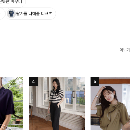
산뜻한 아우터
트
활기를 더해줄 티셔츠
더보기