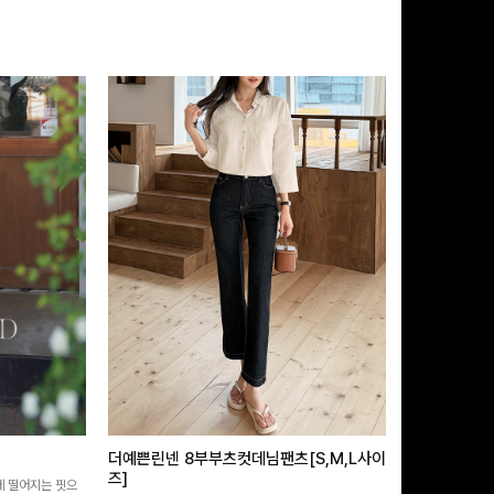
더예쁜린넨 8부부츠컷데님팬츠[S,M,L사이
급속쿨링효과 
즈]
 떨어지는 핏으
[MADE/후기인