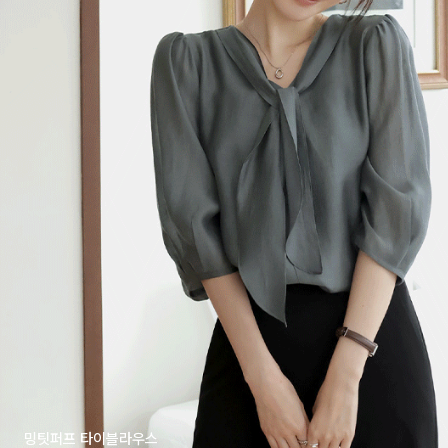
밍팃퍼프 타이블라우스