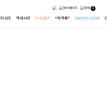
무더위 걱정없는 니트
0
[1만5천장 돌파] 냉감효과 카라니트
티셔츠
액세서리
1+1/SET
*하객룩*
VACAY LOOK