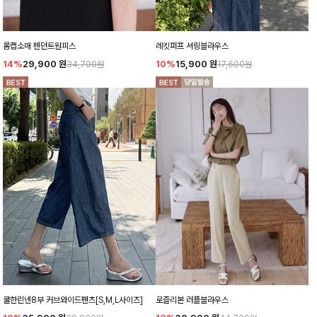
롬캡소매 펜던트원피스
레킷퍼프 셔링블라우스
14%
29,900
원
10%
15,900
원
34,700원
17,600원
쿨한린넨8부 커브와이드팬츠[S,M,L사이즈]
로즐리본 러플블라우스