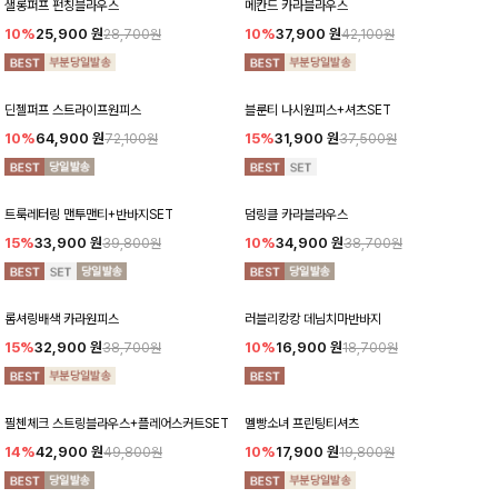
샐롱퍼프 펀칭블라우스
메칸드 카라블라우스
10%
25,900
원
10%
37,900
원
28,700원
42,100원
딘젤퍼프 스트라이프원피스
블룬티 나시원피스+셔츠SET
10%
64,900
원
15%
31,900
원
72,100원
37,500원
트룩레터링 맨투맨티+반바지SET
덤링클 카라블라우스
15%
33,900
원
10%
34,900
원
39,800원
38,700원
롬셔링배색 카라원피스
러블리캉캉 데님치마반바지
15%
32,900
원
10%
16,900
원
38,700원
18,700원
필첸체크 스트링블라우스+플레어스커트SET
멜빵소녀 프린팅티셔츠
14%
42,900
원
10%
17,900
원
49,800원
19,800원