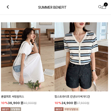
0
SUMMER BENEFIT
룬셀퍼프 셔링원피스
함스트라이프 린넨브이넥가디건
10%
36,900
원
10%
24,900
원
40,900원
27,600원