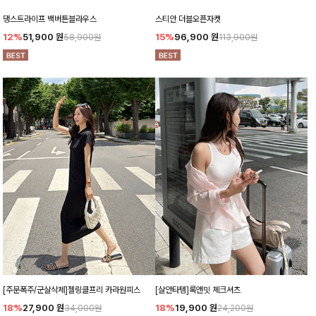
댕스트라이프 백버튼블라우스
스티안 더블오픈자켓
12%
51,900
원
15%
96,900
원
58,900원
113,900원
[주문폭주/군살삭제]젤링클프리 카라원피스
[살안타템]록앤밋 체크셔츠
18%
27,900
원
18%
19,900
원
34,000원
24,200원