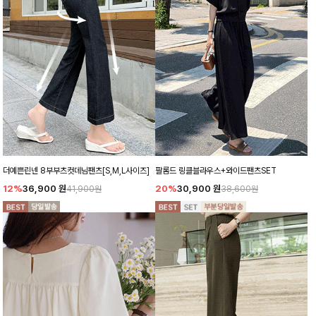
더예쁜린넨 8부부츠컷데님팬츠[S,M,L사이즈]
팔롬드 링클블라우스+와이드팬츠SET
12%
36,900
원
20%
30,900
원
41,900원
38,600원