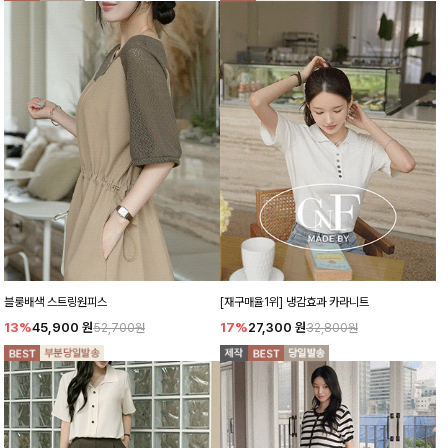
블룽배색 스트링원피스
[재구매율1위] 냉감효과 카라니트
13%
45,900
원
17%
27,300
원
52,700원
32,800원