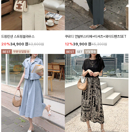
드람린넨 스트링블라우스
쿠르디 언발뷔스티에+티셔츠+와이드팬츠SET
20%
34,900
원
12%
39,900
원
43,600원
45,300원