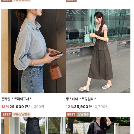
룬카일 스트라이프셔츠
롱츠배색 스트링원피스
13%
29,900
원
12%
35,900
원
34,300원
40,700원