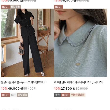
10%
35,900
원
13%
38,900
원
39,800원
44,700원
필딩버튼 카라블라우스+와이드팬츠SET
리프펜던트 레이스카라니트[FREE,L사이즈]
10%
49,900
원
10%
27,900
원
55,400원
30,900원