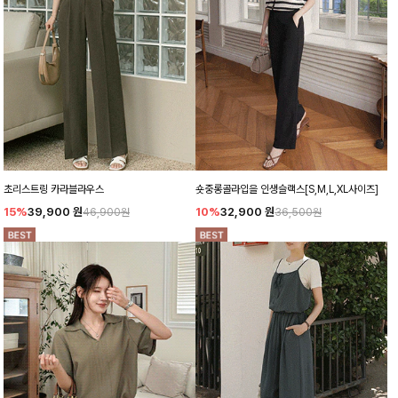
초리스트링 카라블라우스
숏중롱골라입을 인생슬랙스[S,M,L,XL사이즈]
15%
39,900
원
10%
32,900
원
46,900원
36,500원