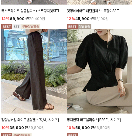
특스트라이프 링클원피스+스트링자켓SET
캣밍레이어드 패턴원피스+목걸이SET
12%
69,900
원
12%
45,900
원
79,400원
52,100원
찰랑넘버원 와이드밴딩팬츠[S,M,L사이즈]
퐁디핀턱 퍼프블라우스[FREE,L사이즈]
10%
35,900
원
10%
59,900
원
39,800원
66,500원