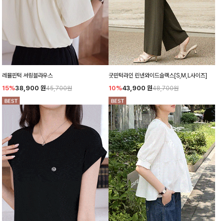
레뮬핀턱 셔링블라우스
굿핀턱라인 린넨와이드슬랙스[S,M,L사이즈]
15%
38,900
원
10%
43,900
원
45,700원
48,700원