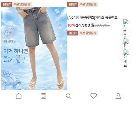
[No.1썸머큐롯팬츠]제이즈 큐롯팬츠
딱좋은5부 데님반바지[S,M,L,XL사이즈]
16%
24,900
원
10%
26,900
원
29,600원
29,800원