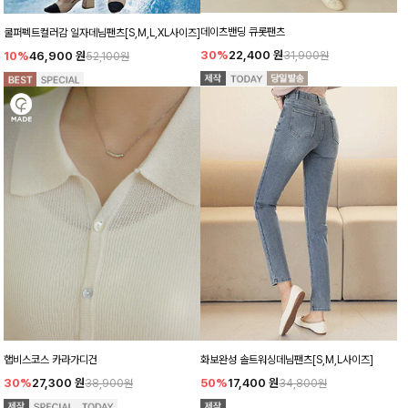
데이츠밴딩 큐롯팬츠
쿨퍼펙트컬러감 일자데님팬츠[S,M,L,XL사이즈]
30%
22,400
원
10%
46,900
원
31,900원
52,100원
햅비스코스 카라가디건
화보완성 솔트워싱데님팬츠[S,M,L사이즈]
30%
27,300
원
50%
17,400
원
38,900원
34,800원