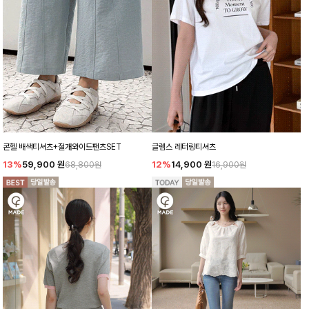
콘헬 배색티셔츠+절개와이드팬츠SET
글렘스 레터링티셔츠
13%
59,900
원
12%
14,900
원
68,800원
16,900원