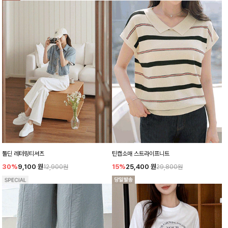
톨딘 레터링티셔츠
틴캡소매 스트라이프니트
30%
9,100
원
15%
25,400
원
12,900원
29,800원