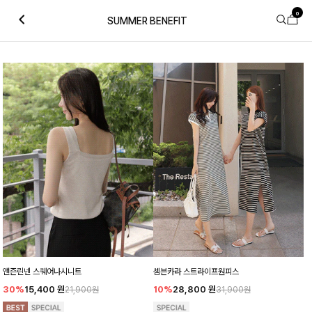
0
SUMMER BENEFIT
앤즌린넨 스퀘어나시니트
셈븐카라 스트라이프원피스
30%
15,400
원
10%
28,800
원
21,900원
31,900원