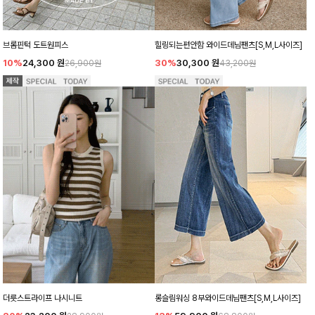
힐링되는편안함 와이드데님팬츠[S,M,L사이즈]
브롬핀턱 도트원피스
30%
30,300
원
10%
24,300
원
43,200원
26,900원
더릇스트라이프 나시니트
롱슬림워싱 8부와이드데님팬츠[S,M,L사이즈]