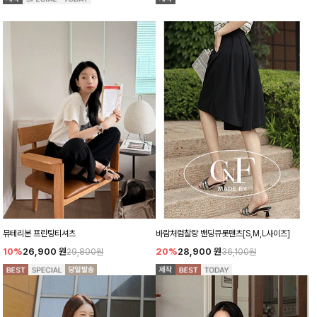
뮤테리본 프린팅티셔츠
바람처럼찰랑 밴딩큐롯팬츠[S,M,L사이즈]
10%
26,900
원
20%
28,900
원
29,800원
36,100원