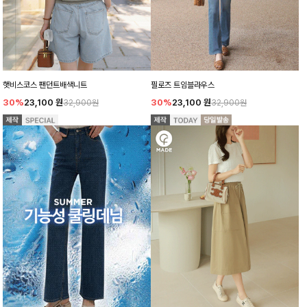
햇비스코스 팬던트배색니트
필로즈 트임블라우스
30%
23,100
원
30%
23,100
원
32,900원
32,900원