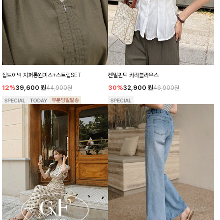
집브이넥 지퍼롱원피스+스트랩SET
켄밀핀턱 카라블라우스
12%
39,600
원
30%
32,900
원
44,900원
46,900원