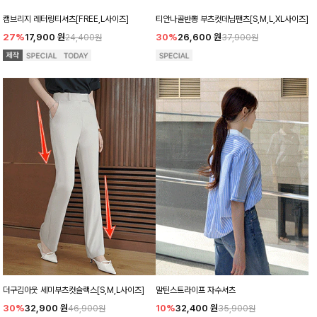
캠브리지 레터링티셔츠[FREE,L사이즈]
티안나골반뽕 부츠컷데님팬츠[S,M,L,XL사이즈]
27%
17,900
원
30%
26,600
원
24,400원
37,900원
더구김아웃 세미부츠컷슬랙스[S,M,L사이즈]
말틴스트라이프 자수셔츠
30%
32,900
원
10%
32,400
원
46,900원
35,900원