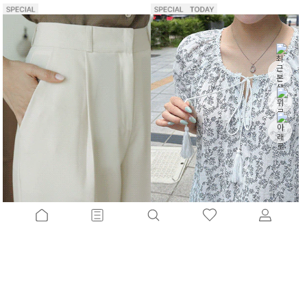
고급스런핀턱 와이드슬랙스[S,M,L사이즈]
술롯패턴 퍼프블라우스
30%
34,900
원
30%
26,600
원
49,800원
37,900원