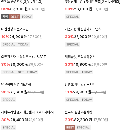
렌체드 슬림자켓[S,M,L사이즈]
후들절개라인 9부배기팬츠[S,M,L사이즈]
35%
67,800
원
30%
28,000
원
104,300원
39,900원
미실펀칭 프릴가디건
매일가볍게 린넨와이드팬츠
10%
24,900
원
30%
27,900
원
27,600원
39,800원
오르웬 브이넥블라우스+나시SET
워터슬릿 프릴블라우스
30%
28,000
원
30%
18,900
원
39,900원
26,900원
댈룬썸머 테일러드자켓
엔빌즈 레터링맨투맨티
30%
71,600
원
10%
28,800
원
102,200원
31,900원
라이트라인 일자데님팬츠[S,M,L사이즈]
켄로드 린넨오픈자켓
30%
29,400
원
30%
82,300
원
41,900원
117,500원