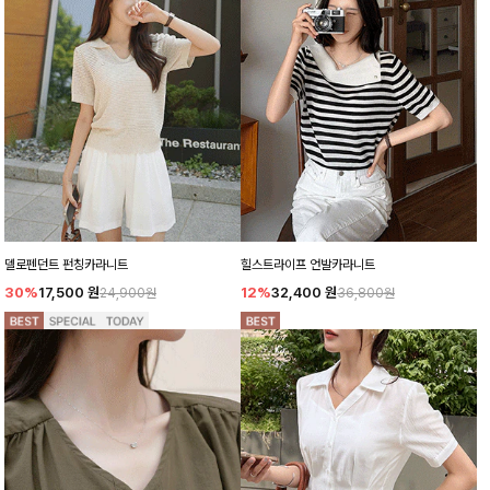
델로펜던트 펀칭카라니트
힐스트라이프 언발카라니트
30%
17,500
원
12%
32,400
원
24,900원
36,800원