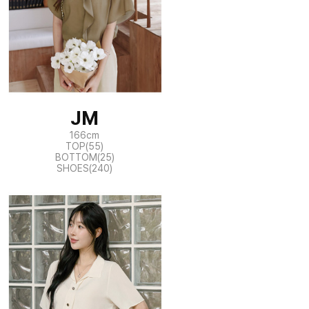
JM
166cm
TOP(55)
BOTTOM(25)
SHOES(240)