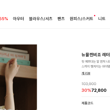
55%
아우터
블라우스/셔츠
팬츠
원피스/스커트
니트
뉴뮬켄비죠 레
핏 예쁘다는 말 먼저 나
스까지 챙겨지는 아이템
개 리뷰
103,900
30%
72,800
제품코드