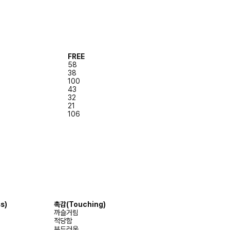
FREE
58
38
100
43
32
21
106
s)
촉감
(Touching)
까슬거림
적당함
부드러움