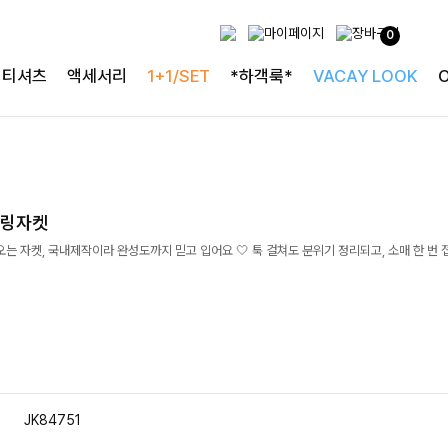
0
티셔츠
액세서리
1+1/SET
*하객룩*
VACAY LOOK
터링자켓
오는 자켓, 국내제작이라 완성도까지 믿고 입어요 🤍 툭 걸쳐도 분위기 정리되고, 소매 한 번 
JK84751