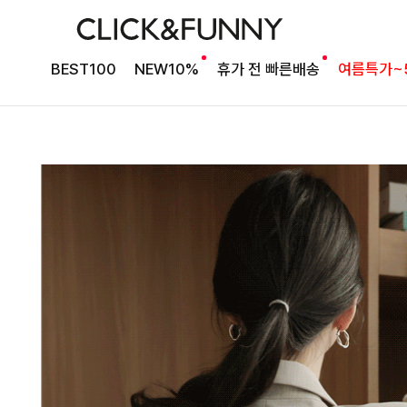
BEST100
NEW10%
휴가 전 빠른배송
여름특가~