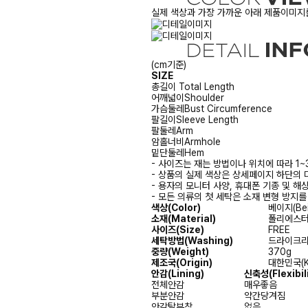
실제 색상과 가장 가까운 아래 제품이미지를
(cm기준)
SIZE
총길이
Total Length
어깨넓이
Shoulder
가슴둘레
Bust Circumference
팔길이
Sleeve Length
팔둘레
Arm
암홀너비
Armhole
밑단둘레
Hem
- 사이즈는 재는 방법이나 위치에 따라 1~
- 상품의 실제 색상은 상세페이지 하단의 
- 용자의 모니터 사양, 휴대폰 기종 및 해
- 모든 의류의 첫 세탁은 소재 변형 방지
색상(Color)
베이지(Bei
소재(Material)
폴리에스터(P
사이즈(Size)
FREE
세탁방법(Washing)
드라이크리닝(
중량(Weight)
370g
제조국(Origin)
대한민국(K
안감
(Lining)
신축성
(Flexibil
전체안감
매우좋음
부분안감
약간당겨짐
안감탈부착
없음