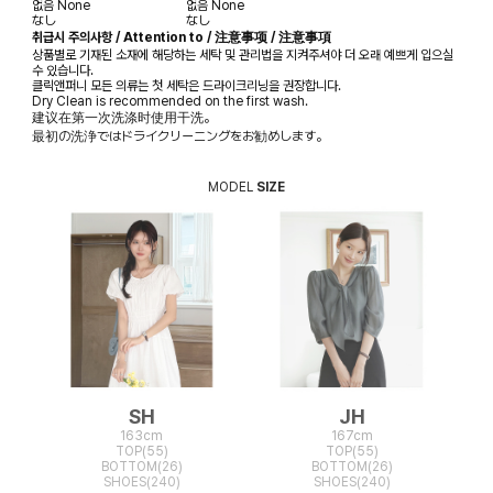
없음
None
없음
None
なし
なし
취급시 주의사항 / Attention to / 注意事项 / 注意事項
상품별로 기재된 소재에 해당하는 세탁 및 관리법을 지켜주셔야 더 오래 예쁘게 입으실
수 있습니다.
클릭앤퍼니 모든 의류는 첫 세탁은 드라이크리닝을 권장합니다.
Dry Clean is recommended on the first wash.
建议在第一次洗涤时使用干洗。
最初の洗浄ではドライクリーニングをお勧めします。
MODEL
SIZE
SH
JH
163cm
167cm
TOP(55)
TOP(55)
BOTTOM(26)
BOTTOM(26)
SHOES(240)
SHOES(240)