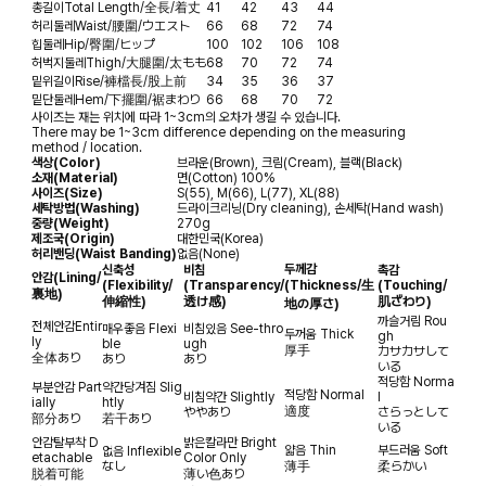
총길이
Total Length/全長/着丈
41
42
43
44
허리둘레
Waist/腰圍/ウエスト
66
68
72
74
힙둘레
Hip/臀圍/ヒップ
100
102
106
108
허벅지둘레
Thigh/大腿圍/太もも
68
70
72
74
밑위길이
Rise/褲檔長/股上前
34
35
36
37
밑단둘레
Hem/下擺圍/裾まわり
66
68
70
72
사이즈는 재는 위치에 따라 1~3cm의 오차가 생길 수 있습니다.
There may be 1~3cm difference depending on the measuring
method / location.
색상(Color)
브라운(Brown), 크림(Cream), 블랙(Black)
소재(Material)
면(Cotton) 100%
사이즈(Size)
S(55), M(66), L(77), XL(88)
세탁방법(Washing)
드라이크리닝(Dry cleaning), 손세탁(Hand wash)
중량(Weight)
270g
제조국(Origin)
대한민국(Korea)
허리밴딩(Waist Banding)
없음(None)
두께감
신축성
비침
촉감
안감
(Lining/
(Flexibility/
(Transparency/
(Thickness/生
(Touching/
裏地)
伸縮性)
透け感)
肌ざわり)
地の厚さ)
까슬거림
Rou
전체안감
Entir
매우좋음
Flexi
비침있음
See-thro
두꺼움
Thick
gh
ly
ble
ugh
厚手
カサカサして
全体あり
あり
あり
いる
적당함
Norma
부분안감
Part
약간당겨짐
Slig
적당함
Normal
비침약간
Slightly
l
ially
htly
適度
ややあり
さらっとして
部分あり
若干あり
いる
안감탈부착
D
밝은칼라만
Bright
얇음
Thin
부드러움
Soft
없음
Inflexible
etachable
Color Only
なし
薄手
柔らかい
脱着可能
薄い色あり