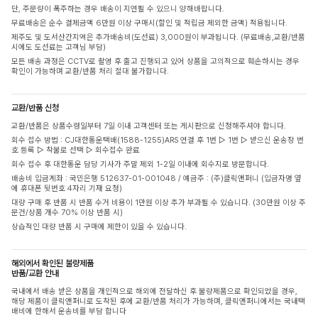
단, 주문량이 폭주하는 경우 배송이 지연될 수 있으니 양해바랍니다.
무료배송은 순수 결제금액 6만원 이상 구매시(할인 및 적립금 제외한 금액) 적용됩니다.
제주도 및 도서산간지역은 추가배송비(도선료) 3,000원이 부과됩니다. (무료배송,교환/반품
시에도 도선료는 고객님 부담)
모든 배송 과정은 CCTV로 촬영 후 출고 진행되고 있어 상품을 고의적으로 훼손하시는 경우
확인이 가능하며 교환/반품 처리 절대 불가합니다.
교환/반품 신청
교환/반품은 상품수령일부터 7일 이내 고객센터 또는 게시판으로 신청해주셔야 합니다.
회수 접수 방법 : CJ대한통운택배(1588-1255)ARS 연결 후 1번 ▷ 1번 ▷ 받으신 운송장 번
호 등록 ▷ 착불로 선택 ▷ 회수접수 완료
회수 접수 후 대한통운 담당 기사가 주말 제외 1-2일 이내에 회수지로 방문합니다.
배송비 입금계좌 : 국민은행 512637-01-001048 / 예금주 : (주)클릭앤퍼니 (입금자명 옆
에 휴대폰 뒷번호 4자리 기재 요청)
대량 구매 후 반품 시 반품 수거 비용이 1만원 이상 추가 부과될 수 있습니다. (30만원 이상 주
문건/상품 개수 70% 이상 반품 시)
상습적인 대량 반품 시 구매에 제한이 있을 수 있습니다.
해외에서 확인된 불량제품
반품/교환 안내
국내에서 배송 받은 상품을 개인적으로 해외에 전달하신 후 불량제품으로 확인되었을 경우,
해당 제품이 클릭앤퍼니로 도착된 후에 교환/반품 처리가 가능하며, 클릭앤퍼니에서는 국내택
배비에 한해서 운송비를 부담 합니다