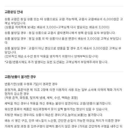
교환운임 안내
상품 교환은 동일 상품 또는 타 상품으로도 교환 가능하며, 교환시 교환배송비 6,000원은 고
객님 부담입니다.
(상품을 저희쪽에 보내는 배송비 3,000+고객님께 다시 발송되는 배송비 3,000)
상품 불량일 경우 : 동일 상품으로 교환시 클릭앤퍼니에서 왕복 운임을 모두 부담합니다.
상품 불량일 경우 : 동일 상품 외 타 상품이나 옵션 변경시 배송비 3,000원 고객님 부담입니
다.
상품 불량일 경우 : 교환이 아닌 변심으로 반품을 할 경우 초기 배송비 3,000원은 고객님 부
담입니다.
(인위적인 훼손 & 수선 등의 악용을 방지하기 위함이니 양해부탁드립니다)
*교환/반품시에도 추가 발생되는 모든 도선료는 고객님께서 부담해주셔야 합니다.
교환/반품이 불가한 경우
반품기한(상품 수령후 7일)이 경과한 경우
공정거래, 표준약관 제 15조 2항에 의한 이용자의 사용 또는 일부 소비에 의하여 재화 가치가
현저히 감소한 경우
(착용 흔적, 화장품, 탈취제 냄새, 세탁, 수선, 택훼손 포함)
세탁을 하신 경우나 착용을 하신 후에는 불량이 발견되어도 교환/반품이 불가합니다.
워싱면 종류의 제품은 워싱과정에서 옷이 살짝 돌아가는 현상이 있을 수 있습니다.
피팅만 해보신 경우라도 상품이 훼손된 경우(구김,늘어남,보풀)는 불가합니다.
배송 시 생긴 구김, 단추 바느질의 느슨함, 간단한 손질이 가능한 마감실 처리가 미흡한 경우
거래처 공정 과정 중 단추구멍이 완벽히 뚫리지 않은 경우 (가위로 간단하게 구멍을 내주신 뒤