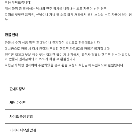
착용 부탁드립니다)
워싱 과정 중 발생하는 냄새와 단추 위치를 나타내는 초크 자국이 남은 경우
지퍼의 뻣뻣한 움직임, 신발이나 가방 및 소품 마감 처리에서 생긴 소량의 본드 자국이 있는 경
우
환불 안내
환불시 수거 상품 확인 후 3일이내 결제하신 방법으로 환불해드립니다
예치금으로 환불 시 다시 원결제(무통장,핸드폰,카드)로의 환불은 불가합니다.
핸드폰 결제후 부분 취소 또는 결제한 달이 지나 환불시, 통신사 정책상 핸드폰 취소가 되지않
아 반품시 결제금액의 3.75%가 차감 후 환불됩니다.
적립금과 복합 결제하여 주문하였을 경우 환불 요청시 적립금이 우선적으로 환원됩니다.
판매자정보
세탁 가이드
사이즈 측정 방법
이미지 저작권 안내