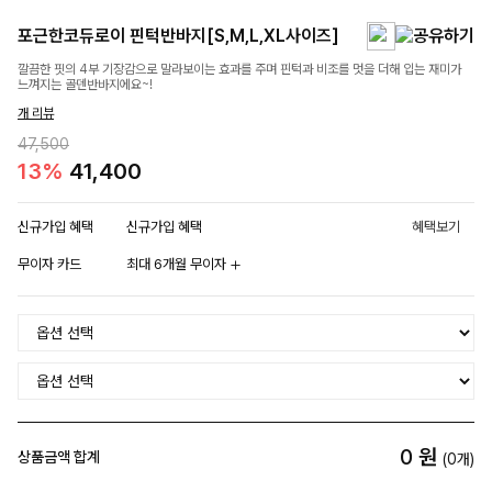
포근한코듀로이 핀턱반바지[S,M,L,XL사이즈]
깔끔한 핏의 4부 기장감으로 말라보이는 효과를 주며 핀턱과 비조를 멋을 더해 입는 재미가
느껴지는 골덴반바지에요~!
개 리뷰
47,500
13%
41,400
신규가입 혜택
신규가입 혜택
혜택보기
무이자 카드
최대 6개월 무이자
0
원
상품금액 합계
(
0
개)