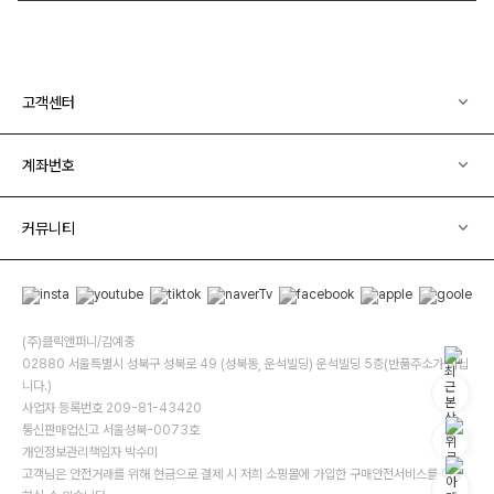
고객센터
계좌번호
커뮤니티
(주)클릭앤퍼니/김예중
02880 서울특별시 성북구 성북로 49 (성북동, 운석빌딩) 운석빌딩 5층(반품주소가 아닙
니다.)
사업자 등록번호 209-81-43420
통신판매업신고 서울성북-0073호
개인정보관리책임자 박수미
고객님은 안전거래를 위해 현금으로 결제 시 저희 소핑몰에 가입한 구매안전서비스를 이용