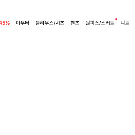
바람처럼 가벼운 셋업
팔롬드 링클블라우스+와이드팬츠SET
45%
아우터
블라우스/셔츠
팬츠
원피스/스커트
니트