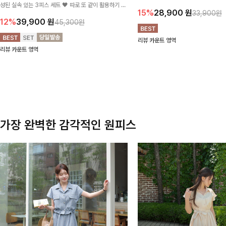
성된 실속 있는 3피스 세트 🖤 따로 또 같이 활용하기 좋
테일로 편안한 착용감을 더했으며, 여
15%
28,900
원
33,900원
아 코디 걱정 없이 데일리하게 즐기기 좋아요 ✨
이드핏이 군살을 자연스럽게 커버해준답
12%
39,900
원
45,300원
리뷰 카운트 영역
리뷰 카운트 영역
가장 완벽한 감각적인 원피스