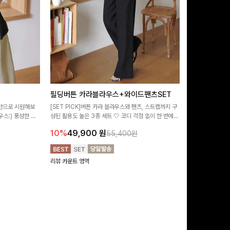
필딩버튼 카라블라우스+와이드팬츠SET
덤링클 카라
패턴으로 시원해보
[SET PICK]버튼 카라 블라우스와 팬츠, 스트랩까지 구
[팔뚝커버✌]내추
스:) 풍성한 퍼
성된 활용도 높은 3종 세트 🤍 코디 걱정 없이 한 번에
지는 블라우스🖤
했어요
완성도 있는 스타일링을 연출할 수 있어 데일리하게 즐기
더해져 여리하면서
10%
49,900
원
10%
34,9
55,400원
기 좋아요 ✨
리뷰 카운트 영역
리뷰 카운트 영역