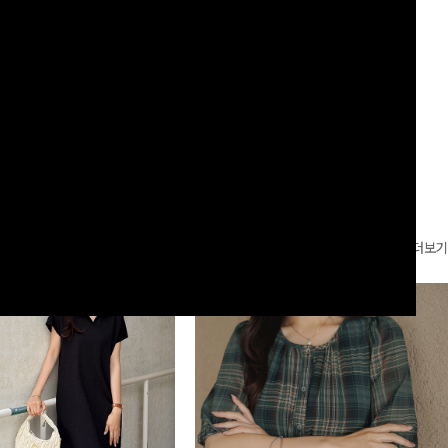
안꾸룩을 완성해드립니다 ✨🩵
는 실루엣과 가볍게 바스락거리는 소재감으로 시원하고
00
원
14%
42,900
원
36,400원
49,800원
편안하게 즐기기 좋은 아이템-
리뷰 카운트 영역
더보기