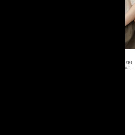
블라우스
쥬린레이스 카라블라우스
럴한 링클 텍스처로 분위기 있게 입어
[소매롤업/펀칭자수💕]잔잔하고 고급스러운 자수 디테
 브이넥 카라 디자인에 여유로운 소매핏
일이 사랑스러운 블라우스-페미닌하면서 여리한 무드로
도 시원한 무드로 즐기기 좋아요-
즐겨지는 ITEM
00
원
12%
34,900
원
38,700원
39,600원
리뷰 카운트 영역