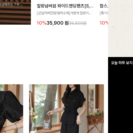
완성해주는 7부 블
찰랑넘버원 와이드밴딩팬츠[S,M,L사이즈]
함스트라이프 린넨
 스타일링을 연출하
[군살커버만점/썸머소재]가볍게 찰랑이는
[통기성우수🧊/리오셀소
원단과 여유로운 와이드 핏으로 하루 종일
트라이프 패턴으로 캐주
10%
35,900
원
10%
24,900
원
39,800원
편안하게 착용하실 수 있는 팬츠입니다 🖤
무드 살려주는 니트 가디건
✨ 허리 전체 밴딩과 스트링 디테일로 안정
에 슬림하게 떨어지는 핏
감 있는 착용감을 더해드려요!
도 여리하고 세련되게 입
오늘 하루 보지