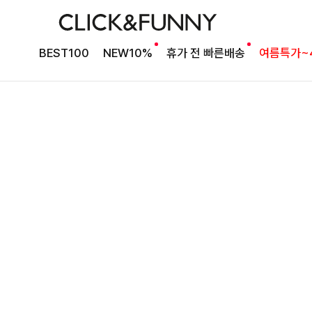
살랑이는 실루엣 블라우스
밍킷퍼프 플레어블라우스
BEST100
NEW10%
휴가 전 빠른배송
여름특가~