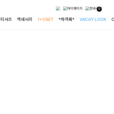
사랑스러운 블라우스
0
[구김없는] 레킷퍼프 셔링블라우스
티셔츠
액세서리
1+1/SET
*하객룩*
VACAY LOOK