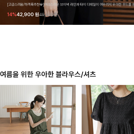
[고급스러움/하객룩추천💎]여성스러운 브이넥 라인과 타이 디테일이 어우러져 우아한 무드를 
라우스 🤍 여유로운 7부 소매로 편안하게 착용되며 데일리룩부터 출근룩, 하객룩까지 세련된
14%
42,900
원
49,800원
기 좋은 아이템이에요
여름을 위한 우아한 블라우스/셔츠