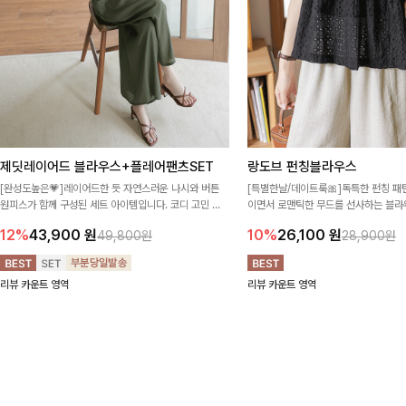
제딧레이어드 블라우스+플레어팬츠SET
랑도브 펀칭블라우스
[완성도높은💗]레이어드한 듯 자연스러운 나시와 버튼
[특별한날/데이트룩🎀]독특한 펀칭 
원피스가 함께 구성된 세트 아이템입니다. 코디 고민 없
이면서 로맨틱한 무드를 선사하는 블라우
이 한 벌만으로도 내추럴하면서 여성스러운 썸머룩 완성!
프 소매와 밑단 셔링으로 스타일을 더
12%
43,900
원
10%
26,100
원
49,800원
28,900원
리뷰 카운트 영역
리뷰 카운트 영역