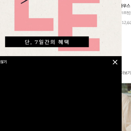
브이넥가디건
메칸드 카라블라우스
레킷퍼프 셔링블라우스
재]은은한 배색 스
[썸머원단🌊/팔뚝커버]은은한 링클 텍스처
[인기급상승/7부/데일리추천]
얼하면서도 산뜻한
와 여유로운 실루엣이 만나 내추럴하면서도
이 더해져 사랑스럽고 풍성한 
10%
37,900
원
10%
15,900
원
27,600원
42,100원
17,
 💛 브이넥 라인
세련된 무드를 연출해주는 블라우스- 데일
성해주는 블라우스 🤍 가볍게
 더해져 단독으로
리룩부터 출근룩까지 다양하게 활용하기 좋
로 체형을 자연스럽게 커버해
어져요-
은 베이직한 디자인!
게 즐기기 좋아요 ✨
 않기
더보기