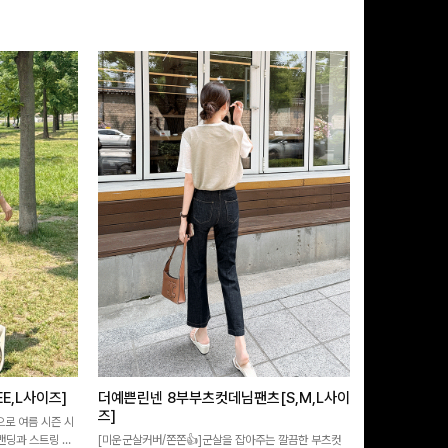
E,L사이즈]
더예쁜린넨 8부부츠컷데님팬츠[S,M,L사이
테킷미 레터
즈]
으로 여름 시즌 시
[데일리부터 여행
 밴딩과 스트링 디
[미운군살커버/쫀쫀👍]군살을 잡아주는 깔끔한 부츠컷
어 핏 반바지가 