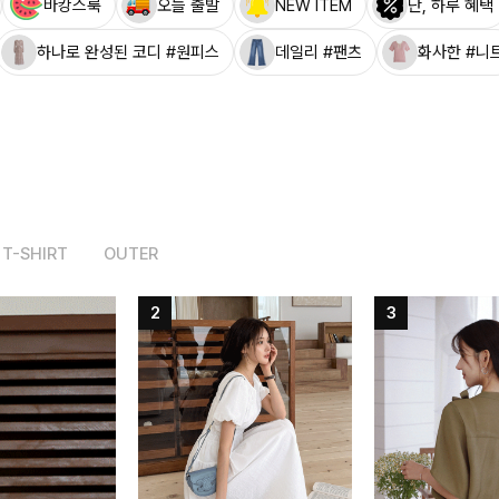
바캉스룩
오늘 출발
NEW ITEM
단, 하루 혜택
하나로 완성된 코디 #원피스
데일리 #팬츠
화사한 #니
T-SHIRT
OUTER