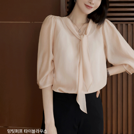
밍팃퍼프 타이블라우스