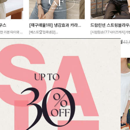
우스
[재구매율1위] 냉감효과 카라니트
드람린넨 스트링블라우
한 리본 타이와 자
[베스트🏆접촉냉감]
[시원함🧊/77사이즈까지]가
디테일이 여성스러운
여름에도 무더위 걱정할 필요가 없어요!얇
한 텍스처가 돋보이는 블라우스
17%
27,300
원
20%
34,900
원
44,700원
32,800원
43
스 🤎 하늘하늘
고 가벼운 소재감으로 여름에도 시원하게
없는 슬릿 카라 디자인이 얼굴
떨어지는 실루엣으로
즐기실 수 있는 니트랍니다
원하게 연출해드립니다 🤍🌿
 세련되게 즐기기