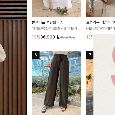
룬셀퍼프 셔링원피스
로즐리본 러플블라
[데이트룩추천🩷]은은한 셔링 디테일과 퍼
[쉬폰소재/여리여리]우아
프 소매가 어우러져 사랑스러운 무드를 완
연스럽게 흐르는 러플 
10%
36,900
원
13%
38,900
원
40,900원
성해주는 원피스🤍 허리 스모크 밴딩이 슬
분위기를 더해주는 블라우
림한 실루엣을 연출해주며, 자연스럽게 퍼
한 소재감과 여유롭게 
지는 플레어 라인으로 여성스럽고 편안하게
얼굴까지 화사해 보이며
즐기기 좋아요
좋아요