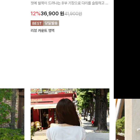
유롭게 떨어지는 와
핏에 발목이 드러나는 8부 기장으로 다리를 슬림하고 길
서도 캐주얼한 꾸
18%
29,9
니다:)
어보이게 만들어주며 생지 소재로 멋을 더한 데님팬츠에
12%
36,900
원
41,900원
요~!
리뷰 카운트 영역
리뷰 카운트 영역