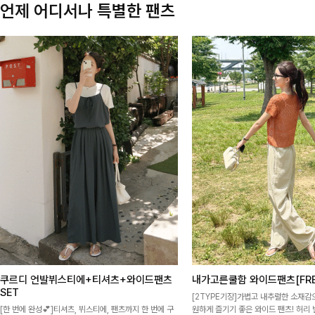
언제 어디서나 특별한 팬츠
쿠르디 언발뷔스티에+티셔츠+와이드팬츠
내가고른쿨함 와이드팬츠[FRE
SET
[2TYPE기장]가볍고 내추럴한 소재감
[한 번에 완성💕]티셔츠, 뷔스티에, 팬츠까지 한 번에 구
원하게 즐기기 좋은 와이드 팬츠! 허리