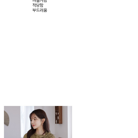
까슬거림
적당함
부드러움