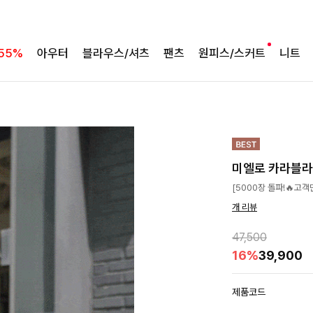
55%
아우터
블라우스/셔츠
팬츠
원피스/스커트
니트
미엘로 카라블
[5000장 돌파!🔥고
개 리뷰
47,500
16%
39,900
제품코드