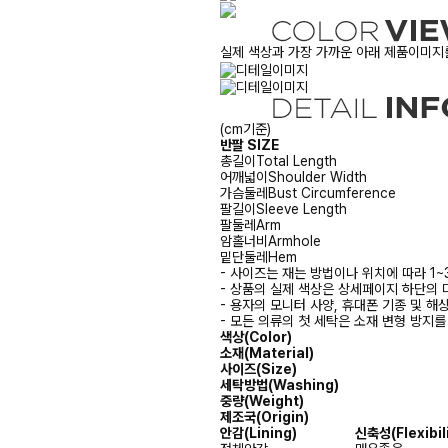
실제 색상과 가장 가까운 아래 제품이미지를
(cm기준)
반팔 SIZE
총길이
Total Length
어깨넓이
Shoulder Width
가슴둘레
Bust Circumference
팔길이
Sleeve Length
팔둘레
Arm
암홀너비
Armhole
밑단둘레
Hem
- 사이즈는 재는 방법이나 위치에 따라 1~
- 상품의 실제 색상은 상세페이지 하단의 
- 용자의 모니터 사양, 휴대폰 기종 및 해
- 모든 의류의 첫 세탁은 소재 변형 방지
색상(Color)
소재(Material)
사이즈(Size)
세탁방법(Washing)
중량(Weight)
제조국(Origin)
안감
(Lining)
신축성
(Flexibil