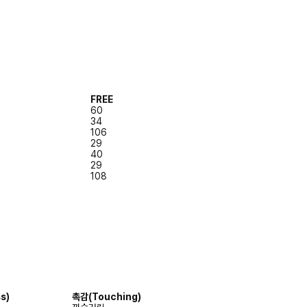
FREE
60
34
106
29
40
29
108
s)
촉감
(Touching)