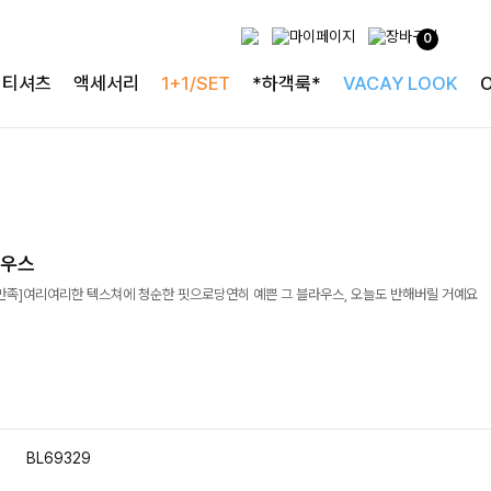
0
티셔츠
액세서리
1+1/SET
*하객룩*
VACAY LOOK
라우스
객만족]여리여리한 텍스쳐에 청순한 핏으로당연히 예쁜 그 블라우스, 오늘도 반해버릴 거예요
BL69329