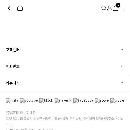
0
고객센터
계좌번호
커뮤니티
(주)클릭앤퍼니/김예중
02880 서울특별시 성북구 성북로 49 (성북동, 운석빌딩) 운석빌딩 5층(반품주소가 아닙
니다.)