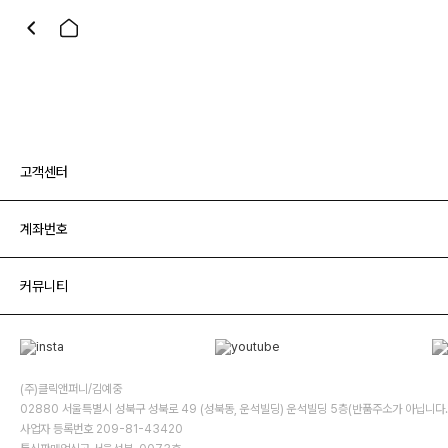
고객센터
계좌번호
커뮤니티
(주)클릭앤퍼니/김예중
02880 서울특별시 성북구 성북로 49 (성북동, 운석빌딩) 운석빌딩 5층(반품주소가 아닙니다.
사업자 등록번호 209-81-43420