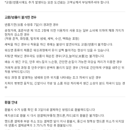
*교환/반품시에도 추가 발생되는 모든 도선료는 고객님께서 부담해주셔야 합니다.
교환/반품이 불가한 경우
반품기한(상품 수령후 7일)이 경과한 경우
공정거래, 표준약관 제 15조 2항에 의한 이용자의 사용 또는 일부 소비에 의하여 재화 가치가
현저히 감소한 경우
(착용 흔적, 화장품, 탈취제 냄새, 세탁, 수선, 택훼손 포함)
세탁을 하신 경우나 착용을 하신 후에는 불량이 발견되어도 교환/반품이 불가합니다.
워싱면 종류의 제품은 워싱과정에서 옷이 살짝 돌아가는 현상이 있을 수 있습니다.
피팅만 해보신 경우라도 상품이 훼손된 경우(구김,늘어남,보풀)는 불가합니다.
배송 시 생긴 구김, 단추 바느질의 느슨함, 간단한 손질이 가능한 마감실 처리가 미흡한 경우
거래처 공정 과정 중 단추구멍이 완벽히 뚫리지 않은 경우 (가위로 간단하게 구멍을 내주신 뒤
착용 부탁드립니다)
워싱 과정 중 발생하는 냄새와 단추 위치를 나타내는 초크 자국이 남은 경우
지퍼의 뻣뻣한 움직임, 신발이나 가방 및 소품 마감 처리에서 생긴 소량의 본드 자국이 있는 경
우
환불 안내
환불시 수거 상품 확인 후 3일이내 결제하신 방법으로 환불해드립니다
예치금으로 환불 시 다시 원결제(무통장,핸드폰,카드)로의 환불은 불가합니다.
핸드폰 결제후 부분 취소 또는 결제한 달이 지나 환불시, 통신사 정책상 핸드폰 취소가 되지않
아 반품시 결제금액의 3.75%가 차감 후 환불됩니다.