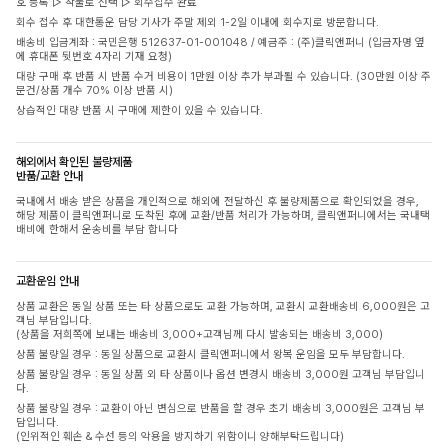
호 등록 ▷ 착불로 선택 ▷ 회수접수 완료
회수 접수 후 대한통운 담당 기사가 주말 제외 1-2일 이내에 회수지로 방문합니다.
배송비 입금계좌 : 국민은행 512637-01-001048 / 예금주 : (주)클릭앤퍼니 (입금자명 옆
에 휴대폰 뒷번호 4자리 기재 요청)
대량 구매 후 반품 시 반품 수거 비용이 1만원 이상 추가 부과될 수 있습니다. (30만원 이상 주
문건/상품 개수 70% 이상 반품 시)
상습적인 대량 반품 시 구매에 제한이 있을 수 있습니다.
해외에서 확인된 불량제품
반품/교환 안내
국내에서 배송 받은 상품을 개인적으로 해외에 전달하신 후 불량제품으로 확인되었을 경우,
해당 제품이 클릭앤퍼니로 도착된 후에 교환/반품 처리가 가능하며, 클릭앤퍼니에서는 국내택
배비에 한해서 운송비를 부담 합니다
교환운임 안내
상품 교환은 동일 상품 또는 타 상품으로도 교환 가능하며, 교환시 교환배송비 6,000원은 고
객님 부담입니다.
(상품을 저희쪽에 보내는 배송비 3,000+고객님께 다시 발송되는 배송비 3,000)
상품 불량일 경우 : 동일 상품으로 교환시 클릭앤퍼니에서 왕복 운임을 모두 부담합니다.
상품 불량일 경우 : 동일 상품 외 타 상품이나 옵션 변경시 배송비 3,000원 고객님 부담입니
다.
상품 불량일 경우 : 교환이 아닌 변심으로 반품을 할 경우 초기 배송비 3,000원은 고객님 부
담입니다.
(인위적인 훼손 & 수선 등의 악용을 방지하기 위함이니 양해부탁드립니다)