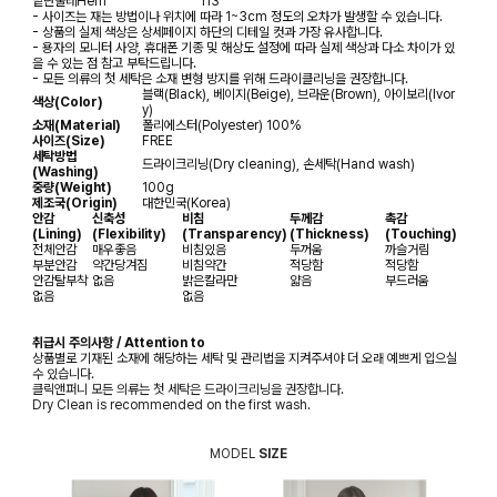
밑단둘레
Hem
113
- 사이즈는 재는 방법이나 위치에 따라 1~3cm 정도의 오차가 발생할 수 있습니다.
- 상품의 실제 색상은 상세페이지 하단의 디테일 컷과 가장 유사합니다.
- 용자의 모니터 사양, 휴대폰 기종 및 해상도 설정에 따라 실제 색상과 다소 차이가 있
을 수 있는 점 참고 부탁드립니다.
- 모든 의류의 첫 세탁은 소재 변형 방지를 위해 드라이클리닝을 권장합니다.
블랙(Black), 베이지(Beige), 브라운(Brown), 아이보리(Ivor
색상(Color)
y)
소재(Material)
폴리에스터(Polyester) 100%
사이즈(Size)
FREE
세탁방법
드라이크리닝(Dry cleaning), 손세탁(Hand wash)
(Washing)
중량(Weight)
100g
제조국(Origin)
대한민국(Korea)
안감
신축성
비침
두께감
촉감
(Lining)
(Flexibility)
(Transparency)
(Thickness)
(Touching)
전체안감
매우좋음
비침있음
두꺼움
까슬거림
부분안감
약간당겨짐
비침약간
적당함
적당함
안감탈부착
없음
밝은칼라만
얇음
부드러움
없음
없음
취급시 주의사항 / Attention to
상품별로 기재된 소재에 해당하는 세탁 및 관리법을 지켜주셔야 더 오래 예쁘게 입으실
수 있습니다.
클릭앤퍼니 모든 의류는 첫 세탁은 드라이크리닝을 권장합니다.
Dry Clean is recommended on the first wash.
MODEL
SIZE