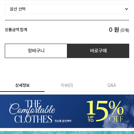
0
원
상품금액 합계
(
0
개)
장바구니
바로구매
상세정보
리뷰
(
0
)
Q&A