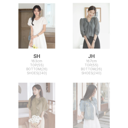
SH
JH
163cm
167cm
TOP(55)
TOP(55)
BOTTOM(26)
BOTTOM(26)
SHOES(240)
SHOES(240)