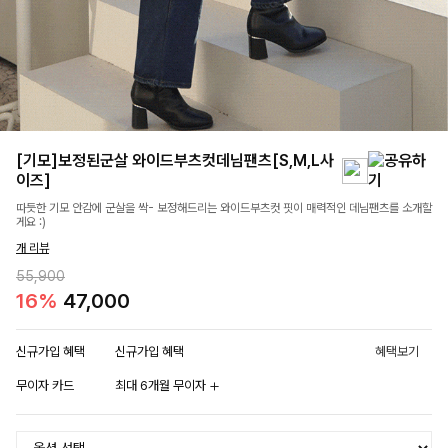
[기모]보정된군살 와이드부츠컷데님팬츠[S,M,L사
이즈]
따듯한 기모 안감에 군살을 싹- 보정해드리는 와이드부츠컷 핏이 매력적인 데님팬츠를 소개할
게요 :)
개 리뷰
55,900
16%
47,000
신규가입 혜택
신규가입 혜택
혜택보기
무이자 카드
최대 6개월 무이자