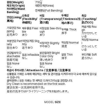
중량(Weight)
710g
제조국(Origin)
대한민국(Korea)
허리밴딩(Waist
전체밴딩(Full Banding)
Banding)
두께감
신축성
비침
촉감
안감
(Lining/
(Flexibility/
(Transparency/
(Thickness/生
(Touching/
裏地)
伸縮性)
透け感)
肌ざわり)
地の厚さ)
까슬거림
Rou
기모안감
Na
매우좋음
Flexi
비침있음
See-thro
두꺼움
Thick
gh
pping
ble
ugh
厚手
カサカサして
起毛あり
あり
あり
いる
적당함
Norma
부분안감
Part
약간당겨짐
Slig
적당함
Normal
비침약간
Slightly
l
ially
htly
適度
ややあり
さらっとして
部分あり
若干あり
いる
안감탈부착
D
밝은칼라만
Bright
얇음
Thin
부드러움
Soft
없음
Inflexible
etachable
Color Only
なし
薄手
柔らかい
脱着可能
薄い色あり
없음
None
없음
None
なし
なし
취급시 주의사항 / Attention to / 注意事项 / 注意事項
상품별로 기재된 소재에 해당하는 세탁 및 관리법을 지켜주셔야 더 오래 예쁘게 입으실
수 있습니다.
클릭앤퍼니 모든 의류는 첫 세탁은 드라이크리닝을 권장합니다.
Dry Clean is recommended on the first wash.
建议在第一次洗涤时使用干洗。
最初の洗浄ではドライクリーニングをお勧めします。
MODEL
SIZE