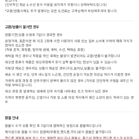
담입니다.
(인위적인 훼손 & 수선 등의 악용을 방지하기 위함이니 양해부탁드립니다)
*교환/반품시에도 추가 발생되는 모든 도선료는 고객님께서 부담해주셔야 합니다.
교환/반품이 불가한 경우
반품기한(상품 수령후 7일)이 경과한 경우
공정거래, 표준약관 제 15조 2항에 의한 이용자의 사용 또는 일부 소비에 의하여 재화 가치가
현저히 감소한 경우
(착용 흔적, 화장품, 탈취제 냄새, 세탁, 수선, 택훼손 포함)
세탁을 하신 경우나 착용을 하신 후에는 불량이 발견되어도 교환/반품이 불가합니다.
워싱면 종류의 제품은 워싱과정에서 옷이 살짝 돌아가는 현상이 있을 수 있습니다.
피팅만 해보신 경우라도 상품이 훼손된 경우(구김,늘어남,보풀)는 불가합니다.
배송 시 생긴 구김, 단추 바느질의 느슨함, 간단한 손질이 가능한 마감실 처리가 미흡한 경우
거래처 공정 과정 중 단추구멍이 완벽히 뚫리지 않은 경우 (가위로 간단하게 구멍을 내주신 뒤
착용 부탁드립니다)
워싱 과정 중 발생하는 냄새와 단추 위치를 나타내는 초크 자국이 남은 경우
지퍼의 뻣뻣한 움직임, 신발이나 가방 및 소품 마감 처리에서 생긴 소량의 본드 자국이 있는 경
우
환불 안내
환불시 수거 상품 확인 후 3일이내 결제하신 방법으로 환불해드립니다
예치금으로 환불 시 다시 원결제(무통장,핸드폰,카드)로의 환불은 불가합니다.
핸드폰 결제후 부분 취소 또는 결제한 달이 지나 환불시, 통신사 정책상 핸드폰 취소가 되지않