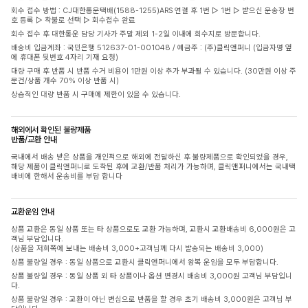
회수 접수 방법 : CJ대한통운택배(1588-1255)ARS 연결 후 1번 ▷ 1번 ▷ 받으신 운송장 번
호 등록 ▷ 착불로 선택 ▷ 회수접수 완료
회수 접수 후 대한통운 담당 기사가 주말 제외 1-2일 이내에 회수지로 방문합니다.
배송비 입금계좌 : 국민은행 512637-01-001048 / 예금주 : (주)클릭앤퍼니 (입금자명 옆
에 휴대폰 뒷번호 4자리 기재 요청)
대량 구매 후 반품 시 반품 수거 비용이 1만원 이상 추가 부과될 수 있습니다. (30만원 이상 주
문건/상품 개수 70% 이상 반품 시)
상습적인 대량 반품 시 구매에 제한이 있을 수 있습니다.
해외에서 확인된 불량제품
반품/교환 안내
국내에서 배송 받은 상품을 개인적으로 해외에 전달하신 후 불량제품으로 확인되었을 경우,
해당 제품이 클릭앤퍼니로 도착된 후에 교환/반품 처리가 가능하며, 클릭앤퍼니에서는 국내택
배비에 한해서 운송비를 부담 합니다
교환운임 안내
상품 교환은 동일 상품 또는 타 상품으로도 교환 가능하며, 교환시 교환배송비 6,000원은 고
객님 부담입니다.
(상품을 저희쪽에 보내는 배송비 3,000+고객님께 다시 발송되는 배송비 3,000)
상품 불량일 경우 : 동일 상품으로 교환시 클릭앤퍼니에서 왕복 운임을 모두 부담합니다.
상품 불량일 경우 : 동일 상품 외 타 상품이나 옵션 변경시 배송비 3,000원 고객님 부담입니
다.
상품 불량일 경우 : 교환이 아닌 변심으로 반품을 할 경우 초기 배송비 3,000원은 고객님 부