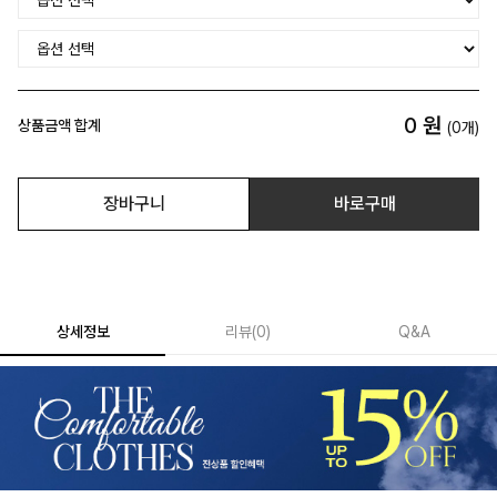
0
원
상품금액 합계
(
0
개)
장바구니
바로구매
상세정보
리뷰
(
0
)
Q&A